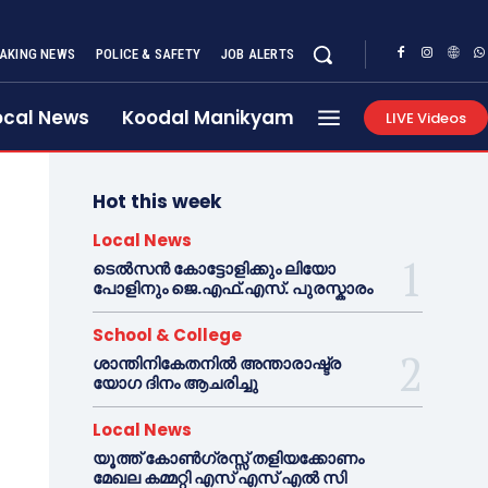
AKING NEWS
POLICE & SAFETY
JOB ALERTS
ocal News
Koodal Manikyam
LIVE Videos
Hot this week
Local News
ടെൽസൻ കോട്ടോളിക്കും ലിയോ
പോളിനും ജെ.എഫ്.എസ്. പുരസ്കാരം
School & College
ശാന്തിനികേതനിൽ അന്താരാഷ്ട്ര
യോഗ ദിനം ആചരിച്ചു
Local News
യൂത്ത് കോൺഗ്രസ്സ് തളിയക്കോണം
മേഖല കമ്മറ്റി എസ് എസ് എൽ സി