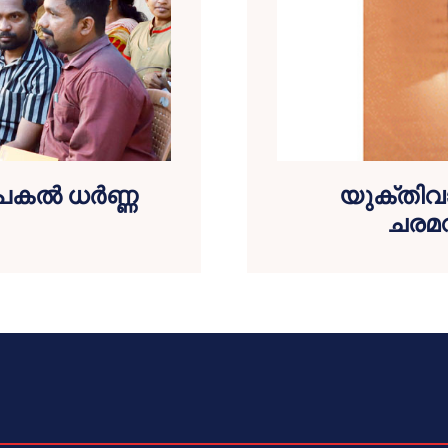
കല്‍ ധര്‍ണ്ണ
യുക്തിവ
ചരമവ