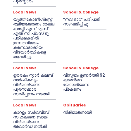
പുരസ്കാരം
Local News
School & College
യൂത്ത് കോൺഗ്രസ്സ്
“നവ് ഓറ” പരിപാടി
തളിയക്കോണം മേഖല
സംഘടിപ്പിച്ചു
കമ്മറ്റി എസ് എസ്
എൽ സി പ്ലസ് ടു
പരീക്ഷകളിൽ
ഉന്നതവിജയം
കരസ്ഥമാക്കിയ
വിദ്യാർത്ഥികളെ
ആദരിച്ചു.
Local News
School & College
ഊരകം സ്റ്റാർ ക്ലബ്
വിസ്മയം ഉണർത്തി 92
വാർഷികവും
കാരൻറെ
വിദ്യാഭ്യാസ
യോഗഭ്യാസ
പുരസ്‌ക്കാര
പ്രകടനം
സമർപ്പണം നടത്തി
Local News
Obituaries
കാറളം സർവ്വീസ്
നിര്യാതനായി
സഹകരണ ബാങ്ക്
വിദ്യാഭ്യാസ
അവാർഡ് നൽകി