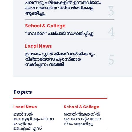
പ്ലസ് ടു പരീക്ഷകളിൽ ഉന്നതവിജയം
കരസ്ഥമാക്കിയ വിദ്യാർത്ഥികളെ
ആദരിച്ചു.
School & College
“നവ് ഓറ” പരിപാടി സംഘടിപ്പിച്ചു
Local News
ഊരകം സ്റ്റാർ ക്ലബ് വാർഷികവും
വിദ്യാഭ്യാസ പുരസ്‌ക്കാര
സമർപ്പണം നടത്തി
Topics
Local News
School & College
ടെൽസൻ
ശാന്തിനികേതനിൽ
കോട്ടോളിക്കും ലിയോ
അന്താരാഷ്ട്ര യോഗ
പോളിനും
ദിനം ആചരിച്ചു
ജെ.എഫ്.എസ്.