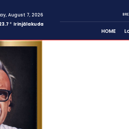
day, August 7, 2026
BRE
23.7
Irinjālakuda
C
HOME
L