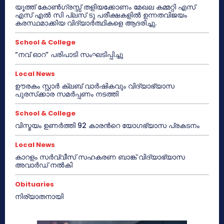
യൂത്ത് കോൺഗ്രസ്സ് തളിയക്കോണം മേഖല കമ്മറ്റി എസ്
എസ് എൽ സി പ്ലസ് ടു പരീക്ഷകളിൽ ഉന്നതവിജയം
കരസ്ഥമാക്കിയ വിദ്യാർത്ഥികളെ ആദരിച്ചു.
School & College
“നവ് ഓറ” പരിപാടി സംഘടിപ്പിച്ചു
Local News
ഊരകം സ്റ്റാർ ക്ലബ് വാർഷികവും വിദ്യാഭ്യാസ
പുരസ്‌ക്കാര സമർപ്പണം നടത്തി
School & College
വിസ്മയം ഉണർത്തി 92 കാരൻറെ യോഗഭ്യാസ പ്രകടനം
Local News
കാറളം സർവ്വീസ് സഹകരണ ബാങ്ക് വിദ്യാഭ്യാസ
അവാർഡ് നൽകി
Obituaries
നിര്യാതനായി