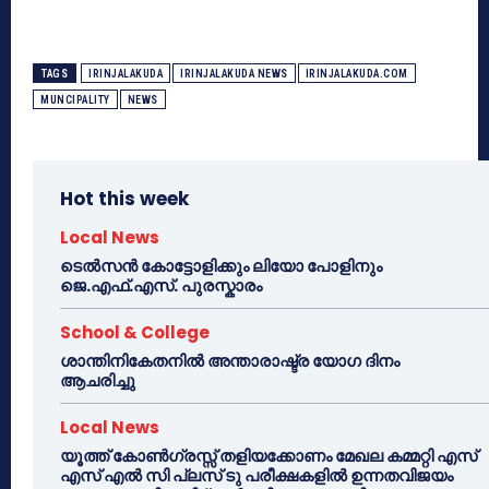
TAGS
IRINJALAKUDA
IRINJALAKUDA NEWS
IRINJALAKUDA.COM
MUNCIPALITY
NEWS
Hot this week
Local News
ടെൽസൻ കോട്ടോളിക്കും ലിയോ പോളിനും
ജെ.എഫ്.എസ്. പുരസ്കാരം
School & College
ശാന്തിനികേതനിൽ അന്താരാഷ്ട്ര യോഗ ദിനം
ആചരിച്ചു
Local News
യൂത്ത് കോൺഗ്രസ്സ് തളിയക്കോണം മേഖല കമ്മറ്റി എസ്
എസ് എൽ സി പ്ലസ് ടു പരീക്ഷകളിൽ ഉന്നതവിജയം