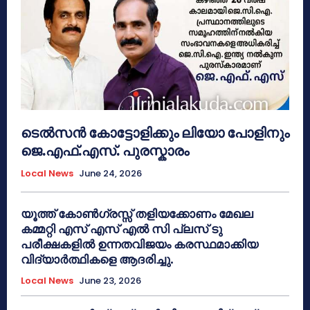
ടെൽസൻ കോട്ടോളിക്കും ലിയോ പോളിനും
ജെ.എഫ്.എസ്. പുരസ്കാരം
Local News
June 24, 2026
യൂത്ത് കോൺഗ്രസ്സ് തളിയക്കോണം മേഖല
കമ്മറ്റി എസ് എസ് എൽ സി പ്ലസ് ടു
പരീക്ഷകളിൽ ഉന്നതവിജയം കരസ്ഥമാക്കിയ
വിദ്യാർത്ഥികളെ ആദരിച്ചു.
Local News
June 23, 2026