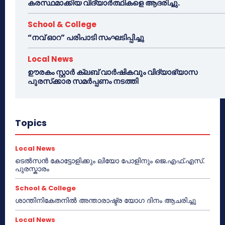
കരസ്ഥമാക്കിയ വിദ്യാർത്ഥികളെ ആദരിച്ചു.
School & College
“നവ് ഓറ” പരിപാടി സംഘടിപ്പിച്ചു
Local News
ഊരകം സ്റ്റാർ ക്ലബ് വാർഷികവും വിദ്യാഭ്യാസ
പുരസ്‌ക്കാര സമർപ്പണം നടത്തി
Topics
Local News
ടെൽസൻ കോട്ടോളിക്കും ലിയോ പോളിനും ജെ.എഫ്.എസ്.
പുരസ്കാരം
School & College
ശാന്തിനികേതനിൽ അന്താരാഷ്ട്ര യോഗ ദിനം ആചരിച്ചു
Local News