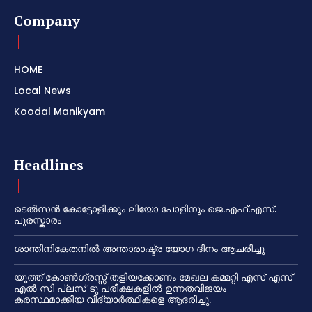
Company
HOME
Local News
Koodal Manikyam
Headlines
ടെൽസൻ കോട്ടോളിക്കും ലിയോ പോളിനും ജെ.എഫ്.എസ്.
പുരസ്കാരം
ശാന്തിനികേതനിൽ അന്താരാഷ്ട്ര യോഗ ദിനം ആചരിച്ചു
യൂത്ത് കോൺഗ്രസ്സ് തളിയക്കോണം മേഖല കമ്മറ്റി എസ് എസ്
എൽ സി പ്ലസ് ടു പരീക്ഷകളിൽ ഉന്നതവിജയം
കരസ്ഥമാക്കിയ വിദ്യാർത്ഥികളെ ആദരിച്ചു.