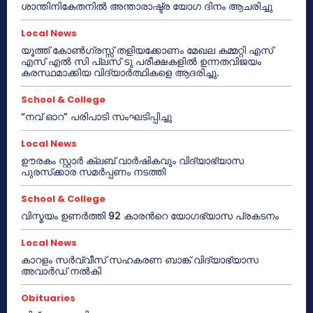
ശാന്തിനികേതനിൽ അന്താരാഷ്ട്ര യോഗ ദിനം ആചരിച്ചു
Local News
യൂത്ത് കോൺഗ്രസ്സ് തളിയക്കോണം മേഖല കമ്മറ്റി എസ്
എസ് എൽ സി പ്ലസ് ടു പരീക്ഷകളിൽ ഉന്നതവിജയം
കരസ്ഥമാക്കിയ വിദ്യാർത്ഥികളെ ആദരിച്ചു.
School & College
“നവ് ഓറ” പരിപാടി സംഘടിപ്പിച്ചു
Local News
ഊരകം സ്റ്റാർ ക്ലബ് വാർഷികവും വിദ്യാഭ്യാസ
പുരസ്‌ക്കാര സമർപ്പണം നടത്തി
School & College
വിസ്മയം ഉണർത്തി 92 കാരൻറെ യോഗഭ്യാസ പ്രകടനം
Local News
കാറളം സർവ്വീസ് സഹകരണ ബാങ്ക് വിദ്യാഭ്യാസ
അവാർഡ് നൽകി
Obituaries