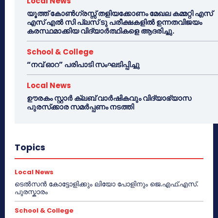
Local News
യൂത്ത് കോൺഗ്രസ്സ് തളിയക്കോണം മേഖല കമ്മറ്റി എസ്
എസ് എൽ സി പ്ലസ് ടു പരീക്ഷകളിൽ ഉന്നതവിജയം
കരസ്ഥമാക്കിയ വിദ്യാർത്ഥികളെ ആദരിച്ചു.
School & College
“നവ് ഓറ” പരിപാടി സംഘടിപ്പിച്ചു
Local News
ഊരകം സ്റ്റാർ ക്ലബ് വാർഷികവും വിദ്യാഭ്യാസ
പുരസ്‌ക്കാര സമർപ്പണം നടത്തി
Topics
Local News
ടെൽസൻ കോട്ടോളിക്കും ലിയോ പോളിനും ജെ.എഫ്.എസ്.
പുരസ്കാരം
School & College