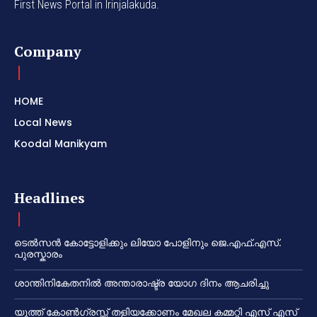
First News Portal in Irinjalakuda.
Company
HOME
Local News
Koodal Manikyam
Headlines
ടെൽസൻ കോട്ടോളിക്കും ലിയോ പോളിനും ജെ.എഫ്.എസ്.
പുരസ്കാരം
ശാന്തിനികേതനിൽ അന്താരാഷ്ട്ര യോഗ ദിനം ആചരിച്ചു
യൂത്ത് കോൺഗ്രസ്സ് തളിയക്കോണം മേഖല കമ്മറ്റി എസ് എസ്