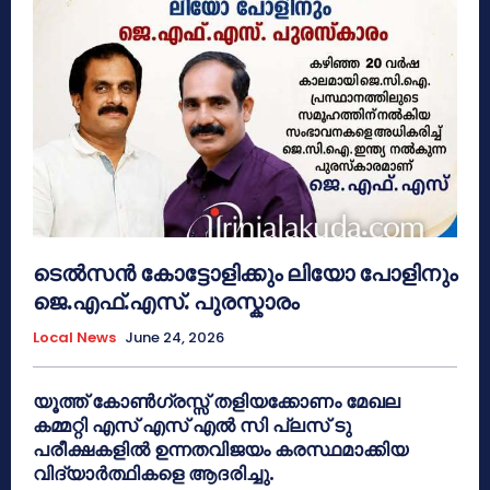
ടെൽസൻ കോട്ടോളിക്കും ലിയോ പോളിനും
ജെ.എഫ്.എസ്. പുരസ്കാരം
Local News
June 24, 2026
യൂത്ത് കോൺഗ്രസ്സ് തളിയക്കോണം മേഖല
കമ്മറ്റി എസ് എസ് എൽ സി പ്ലസ് ടു
പരീക്ഷകളിൽ ഉന്നതവിജയം കരസ്ഥമാക്കിയ
വിദ്യാർത്ഥികളെ ആദരിച്ചു.