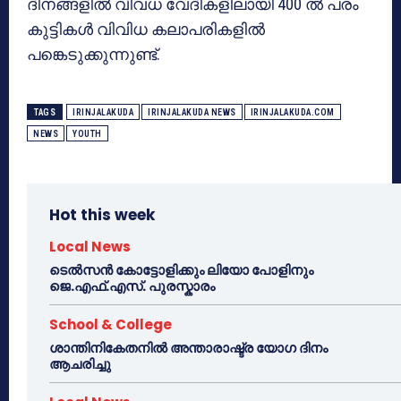
ദിനങ്ങളില്‍ വിവധ വേദികളിലായി 400 ല്‍ പരം
കുട്ടികള്‍ വിവിധ കലാപരികളില്‍
പങ്കെടുക്കുന്നുണ്ട്.
TAGS
IRINJALAKUDA
IRINJALAKUDA NEWS
IRINJALAKUDA.COM
NEWS
YOUTH
Hot this week
Local News
ടെൽസൻ കോട്ടോളിക്കും ലിയോ പോളിനും
ജെ.എഫ്.എസ്. പുരസ്കാരം
School & College
ശാന്തിനികേതനിൽ അന്താരാഷ്ട്ര യോഗ ദിനം
ആചരിച്ചു