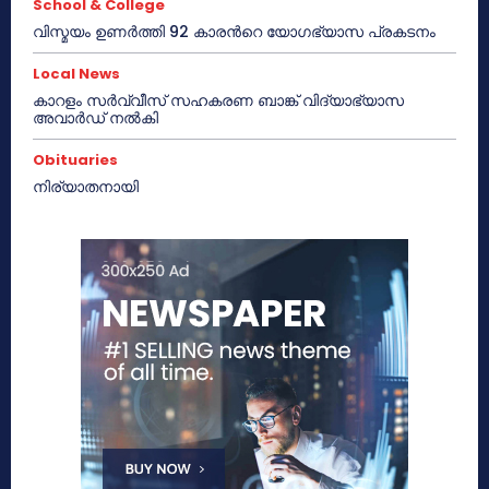
School & College
വിസ്മയം ഉണർത്തി 92 കാരൻറെ യോഗഭ്യാസ പ്രകടനം
Local News
കാറളം സർവ്വീസ് സഹകരണ ബാങ്ക് വിദ്യാഭ്യാസ
അവാർഡ് നൽകി
Obituaries
നിര്യാതനായി