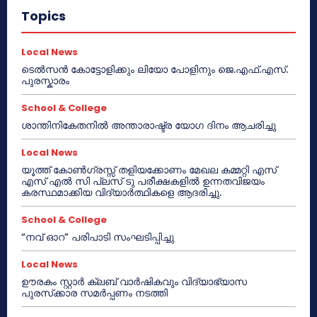
Topics
Local News
ടെൽസൻ കോട്ടോളിക്കും ലിയോ പോളിനും ജെ.എഫ്.എസ്.
പുരസ്കാരം
School & College
ശാന്തിനികേതനിൽ അന്താരാഷ്ട്ര യോഗ ദിനം ആചരിച്ചു
Local News
യൂത്ത് കോൺഗ്രസ്സ് തളിയക്കോണം മേഖല കമ്മറ്റി എസ്
എസ് എൽ സി പ്ലസ് ടു പരീക്ഷകളിൽ ഉന്നതവിജയം
കരസ്ഥമാക്കിയ വിദ്യാർത്ഥികളെ ആദരിച്ചു.
School & College
“നവ് ഓറ” പരിപാടി സംഘടിപ്പിച്ചു
Local News
ഊരകം സ്റ്റാർ ക്ലബ് വാർഷികവും വിദ്യാഭ്യാസ
പുരസ്‌ക്കാര സമർപ്പണം നടത്തി