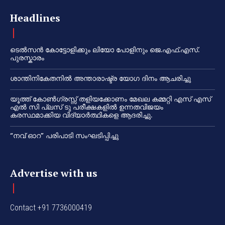
Headlines
ടെൽസൻ കോട്ടോളിക്കും ലിയോ പോളിനും ജെ.എഫ്.എസ്.
പുരസ്കാരം
ശാന്തിനികേതനിൽ അന്താരാഷ്ട്ര യോഗ ദിനം ആചരിച്ചു
യൂത്ത് കോൺഗ്രസ്സ് തളിയക്കോണം മേഖല കമ്മറ്റി എസ് എസ്
എൽ സി പ്ലസ് ടു പരീക്ഷകളിൽ ഉന്നതവിജയം
കരസ്ഥമാക്കിയ വിദ്യാർത്ഥികളെ ആദരിച്ചു.
“നവ് ഓറ” പരിപാടി സംഘടിപ്പിച്ചു
Advertise with us
Contact +91 7736000419