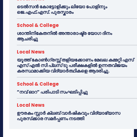
ടെൽസൻ കോട്ടോളിക്കും ലിയോ പോളിനും
ജെ.എഫ്.എസ്. പുരസ്കാരം
School & College
ശാന്തിനികേതനിൽ അന്താരാഷ്ട്ര യോഗ ദിനം
ആചരിച്ചു
Local News
യൂത്ത് കോൺഗ്രസ്സ് തളിയക്കോണം മേഖല കമ്മറ്റി എസ്
എസ് എൽ സി പ്ലസ് ടു പരീക്ഷകളിൽ ഉന്നതവിജയം
കരസ്ഥമാക്കിയ വിദ്യാർത്ഥികളെ ആദരിച്ചു.
School & College
“നവ് ഓറ” പരിപാടി സംഘടിപ്പിച്ചു
Local News
ഊരകം സ്റ്റാർ ക്ലബ് വാർഷികവും വിദ്യാഭ്യാസ
പുരസ്‌ക്കാര സമർപ്പണം നടത്തി