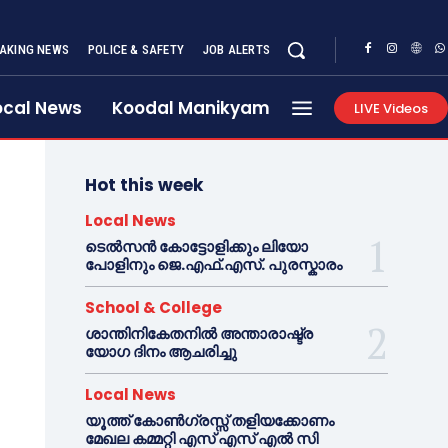
AKING NEWS
POLICE & SAFETY
JOB ALERTS
ocal News
Koodal Manikyam
LIVE Videos
Hot this week
Local News
ടെൽസൻ കോട്ടോളിക്കും ലിയോ
പോളിനും ജെ.എഫ്.എസ്. പുരസ്കാരം
School & College
ശാന്തിനികേതനിൽ അന്താരാഷ്ട്ര
യോഗ ദിനം ആചരിച്ചു
Local News
യൂത്ത് കോൺഗ്രസ്സ് തളിയക്കോണം
മേഖല കമ്മറ്റി എസ് എസ് എൽ സി