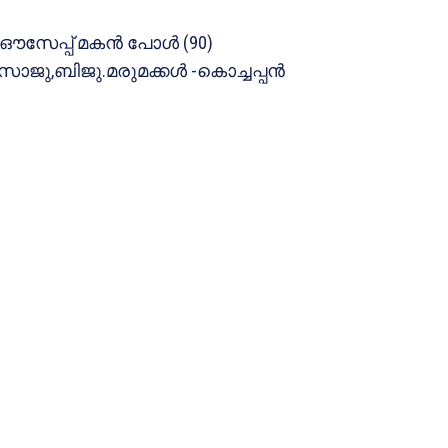
ഔസേപ്പ് മകന്‍ പോള്‍ (90)
ാജു,ബിജു.മരുമക്കള്‍ -കൊച്ചപ്പന്‍