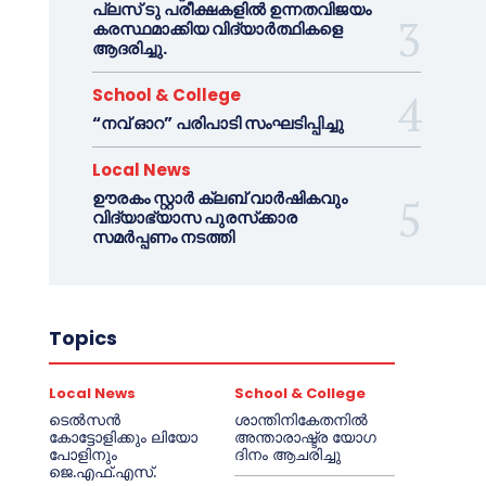
പ്ലസ് ടു പരീക്ഷകളിൽ ഉന്നതവിജയം
കരസ്ഥമാക്കിയ വിദ്യാർത്ഥികളെ
ആദരിച്ചു.
School & College
“നവ് ഓറ” പരിപാടി സംഘടിപ്പിച്ചു
Local News
ഊരകം സ്റ്റാർ ക്ലബ് വാർഷികവും
വിദ്യാഭ്യാസ പുരസ്‌ക്കാര
സമർപ്പണം നടത്തി
Topics
Local News
School & College
ടെൽസൻ
ശാന്തിനികേതനിൽ
കോട്ടോളിക്കും ലിയോ
അന്താരാഷ്ട്ര യോഗ
പോളിനും
ദിനം ആചരിച്ചു
ജെ.എഫ്.എസ്.