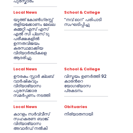
പുരസ്കാരം
Local News
School & College
യൂത്ത് കോൺഗ്രസ്സ്
“നവ് ഓറ” പരിപാടി
തളിയക്കോണം മേഖല
സംഘടിപ്പിച്ചു
കമ്മറ്റി എസ് എസ്
എൽ സി പ്ലസ് ടു
പരീക്ഷകളിൽ
ഉന്നതവിജയം
കരസ്ഥമാക്കിയ
വിദ്യാർത്ഥികളെ
ആദരിച്ചു.
Local News
School & College
ഊരകം സ്റ്റാർ ക്ലബ്
വിസ്മയം ഉണർത്തി 92
വാർഷികവും
കാരൻറെ
വിദ്യാഭ്യാസ
യോഗഭ്യാസ
പുരസ്‌ക്കാര
പ്രകടനം
സമർപ്പണം നടത്തി
Local News
Obituaries
കാറളം സർവ്വീസ്
നിര്യാതനായി
സഹകരണ ബാങ്ക്
വിദ്യാഭ്യാസ
അവാർഡ് നൽകി