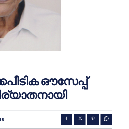
കേപീടിക ഔസേപ്പ്
നിര്യാതനായി
018