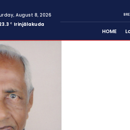
urday, August 8, 2026
BRE
23.3
Irinjālakuda
C
HOME
L