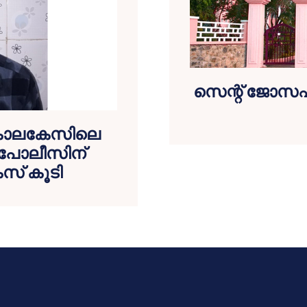
സെന്റ് ജോസഫ്‌സ
‍ കൊലകേസിലെ
െ പോലീസിന്
സ് കൂടി