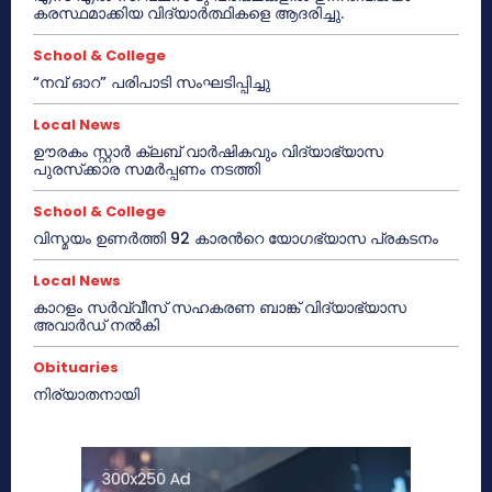
കരസ്ഥമാക്കിയ വിദ്യാർത്ഥികളെ ആദരിച്ചു.
School & College
“നവ് ഓറ” പരിപാടി സംഘടിപ്പിച്ചു
Local News
ഊരകം സ്റ്റാർ ക്ലബ് വാർഷികവും വിദ്യാഭ്യാസ
പുരസ്‌ക്കാര സമർപ്പണം നടത്തി
School & College
വിസ്മയം ഉണർത്തി 92 കാരൻറെ യോഗഭ്യാസ പ്രകടനം
Local News
കാറളം സർവ്വീസ് സഹകരണ ബാങ്ക് വിദ്യാഭ്യാസ
അവാർഡ് നൽകി
Obituaries
നിര്യാതനായി