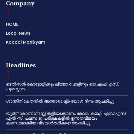
Company
HOME
Local News
Koodal Manikyam
Headlines
ടെൽസൻ കോട്ടോളിക്കും ലിയോ പോളിനും ജെ.എഫ്.എസ്.
പുരസ്കാരം
ശാന്തിനികേതനിൽ അന്താരാഷ്ട്ര യോഗ ദിനം ആചരിച്ചു
യൂത്ത് കോൺഗ്രസ്സ് തളിയക്കോണം മേഖല കമ്മറ്റി എസ് എസ്
എൽ സി പ്ലസ് ടു പരീക്ഷകളിൽ ഉന്നതവിജയം
കരസ്ഥമാക്കിയ വിദ്യാർത്ഥികളെ ആദരിച്ചു.