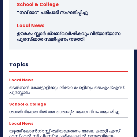
School & College
“നവ് ഓറ” പരിപാടി സംഘടിപ്പിച്ചു
Local News
ഊരകം സ്റ്റാർ ക്ലബ് വാർഷികവും വിദ്യാഭ്യാസ
പുരസ്‌ക്കാര സമർപ്പണം നടത്തി
Topics
Local News
ടെൽസൻ കോട്ടോളിക്കും ലിയോ പോളിനും ജെ.എഫ്.എസ്.
പുരസ്കാരം
School & College
ശാന്തിനികേതനിൽ അന്താരാഷ്ട്ര യോഗ ദിനം ആചരിച്ചു
Local News
യൂത്ത് കോൺഗ്രസ്സ് തളിയക്കോണം മേഖല കമ്മറ്റി എസ്
എസ് എൽ സി പ്ലസ് ടു പരീക്ഷകളിൽ ഉന്നതവിജയം