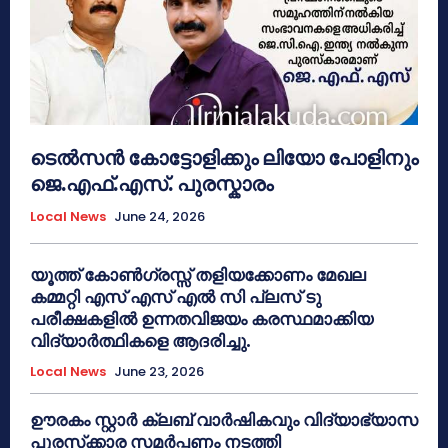
ടെൽസൻ കോട്ടോളിക്കും ലിയോ പോളിനും
ജെ.എഫ്.എസ്. പുരസ്കാരം
Local News
June 24, 2026
യൂത്ത് കോൺഗ്രസ്സ് തളിയക്കോണം മേഖല
കമ്മറ്റി എസ് എസ് എൽ സി പ്ലസ് ടു
പരീക്ഷകളിൽ ഉന്നതവിജയം കരസ്ഥമാക്കിയ
വിദ്യാർത്ഥികളെ ആദരിച്ചു.
Local News
June 23, 2026
ഊരകം സ്റ്റാർ ക്ലബ് വാർഷികവും വിദ്യാഭ്യാസ
പുരസ്‌ക്കാര സമർപ്പണം നടത്തി