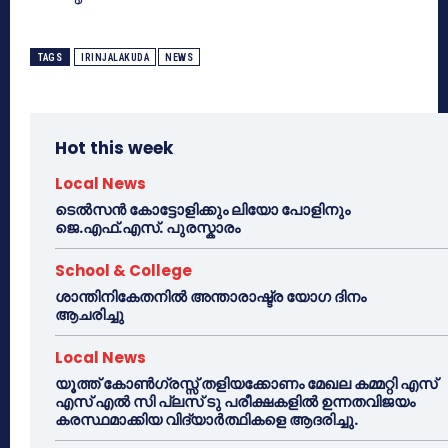
TAGS
IRINJALAKUDA
NEWS
Hot this week
Local News
ടെൽസൻ കോട്ടോളിക്കും ലിയോ പോളിനും
ജെ.എഫ്.എസ്. പുരസ്കാരം
School & College
ശാന്തിനികേതനിൽ അന്താരാഷ്ട്ര യോഗ ദിനം
ആചരിച്ചു
Local News
യൂത്ത് കോൺഗ്രസ്സ് തളിയക്കോണം മേഖല കമ്മറ്റി എസ്
എസ് എൽ സി പ്ലസ് ടു പരീക്ഷകളിൽ ഉന്നതവിജയം
കരസ്ഥമാക്കിയ വിദ്യാർത്ഥികളെ ആദരിച്ചു.