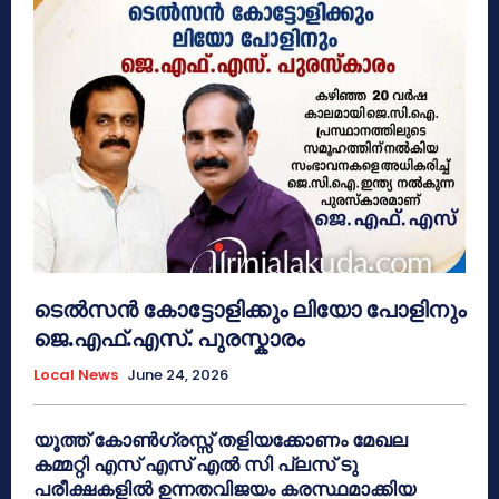
ടെൽസൻ കോട്ടോളിക്കും ലിയോ പോളിനും
ജെ.എഫ്.എസ്. പുരസ്കാരം
Local News
June 24, 2026
യൂത്ത് കോൺഗ്രസ്സ് തളിയക്കോണം മേഖല
കമ്മറ്റി എസ് എസ് എൽ സി പ്ലസ് ടു
പരീക്ഷകളിൽ ഉന്നതവിജയം കരസ്ഥമാക്കിയ