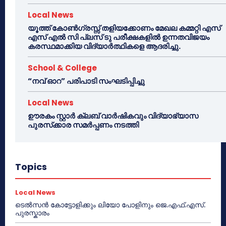
Local News
യൂത്ത് കോൺഗ്രസ്സ് തളിയക്കോണം മേഖല കമ്മറ്റി എസ്
എസ് എൽ സി പ്ലസ് ടു പരീക്ഷകളിൽ ഉന്നതവിജയം
കരസ്ഥമാക്കിയ വിദ്യാർത്ഥികളെ ആദരിച്ചു.
School & College
“നവ് ഓറ” പരിപാടി സംഘടിപ്പിച്ചു
Local News
ഊരകം സ്റ്റാർ ക്ലബ് വാർഷികവും വിദ്യാഭ്യാസ
പുരസ്‌ക്കാര സമർപ്പണം നടത്തി
Topics
Local News
ടെൽസൻ കോട്ടോളിക്കും ലിയോ പോളിനും ജെ.എഫ്.എസ്.
പുരസ്കാരം