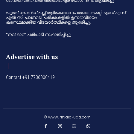
ശാന്തിനികേതനിൽ അന്താരാഷ്ട്ര യോഗ ദിനം ആചരിച്ചു
യൂത്ത് കോൺഗ്രസ്സ് തളിയക്കോണം മേഖല കമ്മറ്റി എസ് എസ്
എൽ സി പ്ലസ് ടു പരീക്ഷകളിൽ ഉന്നതവിജയം
കരസ്ഥമാക്കിയ വിദ്യാർത്ഥികളെ ആദരിച്ചു.
“നവ് ഓറ” പരിപാടി സംഘടിപ്പിച്ചു
Advertise with us
Contact +91 7736000419
© www.irinjalakuda.com