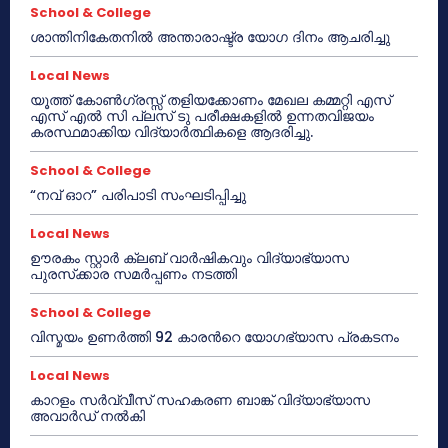
School & College
ശാന്തിനികേതനിൽ അന്താരാഷ്ട്ര യോഗ ദിനം ആചരിച്ചു
Local News
യൂത്ത് കോൺഗ്രസ്സ് തളിയക്കോണം മേഖല കമ്മറ്റി എസ്
എസ് എൽ സി പ്ലസ് ടു പരീക്ഷകളിൽ ഉന്നതവിജയം
കരസ്ഥമാക്കിയ വിദ്യാർത്ഥികളെ ആദരിച്ചു.
School & College
“നവ് ഓറ” പരിപാടി സംഘടിപ്പിച്ചു
Local News
ഊരകം സ്റ്റാർ ക്ലബ് വാർഷികവും വിദ്യാഭ്യാസ
പുരസ്‌ക്കാര സമർപ്പണം നടത്തി
School & College
വിസ്മയം ഉണർത്തി 92 കാരൻറെ യോഗഭ്യാസ പ്രകടനം
Local News
കാറളം സർവ്വീസ് സഹകരണ ബാങ്ക് വിദ്യാഭ്യാസ
അവാർഡ് നൽകി