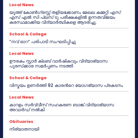
Local News
യൂത്ത് കോൺഗ്രസ്സ് തളിയക്കോണം മേഖല കമ്മറ്റി എസ്
എസ് എൽ സി പ്ലസ് ടു പരീക്ഷകളിൽ ഉന്നതവിജയം
കരസ്ഥമാക്കിയ വിദ്യാർത്ഥികളെ ആദരിച്ചു.
School & College
“നവ് ഓറ” പരിപാടി സംഘടിപ്പിച്ചു
Local News
ഊരകം സ്റ്റാർ ക്ലബ് വാർഷികവും വിദ്യാഭ്യാസ
പുരസ്‌ക്കാര സമർപ്പണം നടത്തി
School & College
വിസ്മയം ഉണർത്തി 92 കാരൻറെ യോഗഭ്യാസ പ്രകടനം
Local News
കാറളം സർവ്വീസ് സഹകരണ ബാങ്ക് വിദ്യാഭ്യാസ
അവാർഡ് നൽകി
Obituaries
നിര്യാതനായി