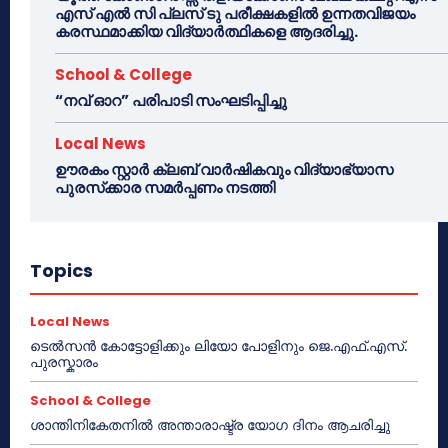
എസ് എൽ സി പ്ലസ് ടു പരീക്ഷകളിൽ ഉന്നതവിജയം
കരസ്ഥമാക്കിയ വിദ്യാർത്ഥികളെ ആദരിച്ചു.
School & College
“നവ് ഓറ” പരിപാടി സംഘടിപ്പിച്ചു
Local News
ഊരകം സ്റ്റാർ ക്ലബ് വാർഷികവും വിദ്യാഭ്യാസ
പുരസ്‌ക്കാര സമർപ്പണം നടത്തി
Topics
Local News
ടെൽസൻ കോട്ടോളിക്കും ലിയോ പോളിനും ജെ.എഫ്.എസ്.
പുരസ്കാരം
School & College
ശാന്തിനികേതനിൽ അന്താരാഷ്ട്ര യോഗ ദിനം ആചരിച്ചു