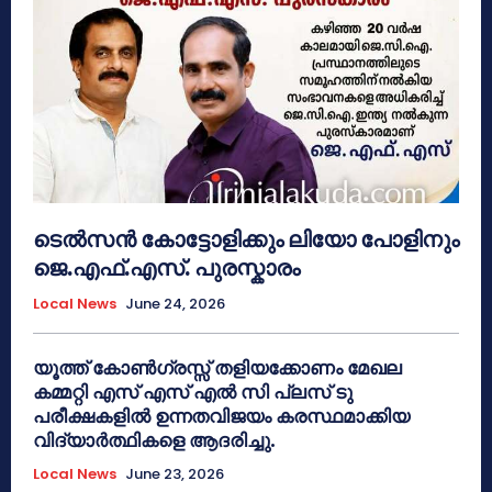
ടെൽസൻ കോട്ടോളിക്കും ലിയോ പോളിനും
ജെ.എഫ്.എസ്. പുരസ്കാരം
Local News
June 24, 2026
യൂത്ത് കോൺഗ്രസ്സ് തളിയക്കോണം മേഖല
കമ്മറ്റി എസ് എസ് എൽ സി പ്ലസ് ടു
പരീക്ഷകളിൽ ഉന്നതവിജയം കരസ്ഥമാക്കിയ
വിദ്യാർത്ഥികളെ ആദരിച്ചു.
Local News
June 23, 2026