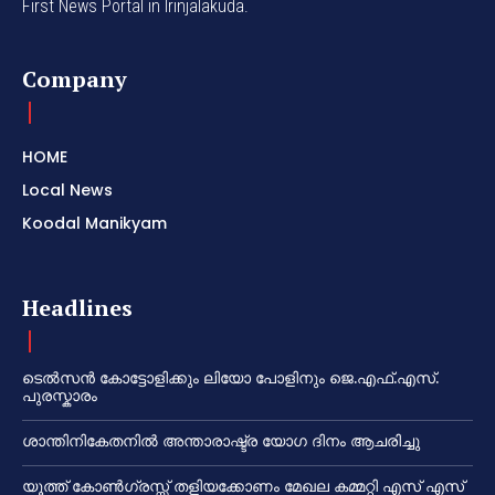
First News Portal in Irinjalakuda.
Company
HOME
Local News
Koodal Manikyam
Headlines
ടെൽസൻ കോട്ടോളിക്കും ലിയോ പോളിനും ജെ.എഫ്.എസ്.
പുരസ്കാരം
ശാന്തിനികേതനിൽ അന്താരാഷ്ട്ര യോഗ ദിനം ആചരിച്ചു
യൂത്ത് കോൺഗ്രസ്സ് തളിയക്കോണം മേഖല കമ്മറ്റി എസ് എസ്