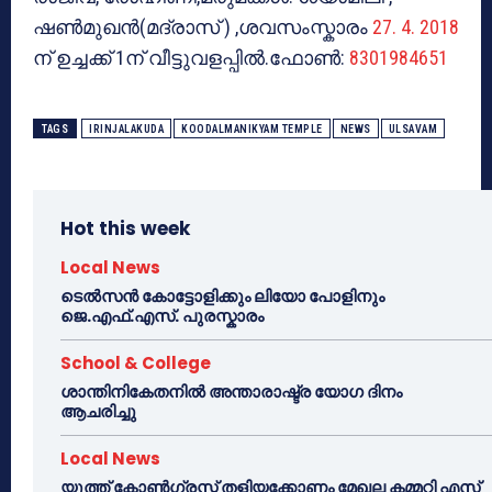
ഷൺമുഖൻ(മദ്രാസ് ) ,ശവസംസ്കാരം
27. 4. 2018
ന് ഉച്ചക്ക് 1ന് വീട്ടുവളപ്പിൽ.ഫോൺ:
8301984651
TAGS
IRINJALAKUDA
KOODALMANIKYAM TEMPLE
NEWS
ULSAVAM
Hot this week
Local News
ടെൽസൻ കോട്ടോളിക്കും ലിയോ പോളിനും
ജെ.എഫ്.എസ്. പുരസ്കാരം
School & College
ശാന്തിനികേതനിൽ അന്താരാഷ്ട്ര യോഗ ദിനം
ആചരിച്ചു
Local News
യൂത്ത് കോൺഗ്രസ്സ് തളിയക്കോണം മേഖല കമ്മറ്റി എസ്