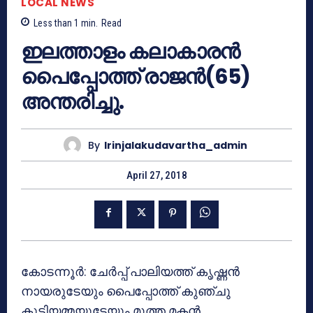
LOCAL NEWS
Less than 1
min.
Read
ഇലത്താളം കലാകാരൻ
പൈപ്പോത്ത്‌ രാജൻ(65)
അന്തരിച്ചു.
By
Irinjalakudavartha_admin
April 27, 2018
കോടന്നൂർ: ചേർപ്പ് പാലിയത്ത് കൃഷ്ണൻ
നായരുടേയും പൈപ്പോത്ത് കുഞ്ചു
കുട്ടിയമ്മയുടേയും മൂത്ത മകൻ