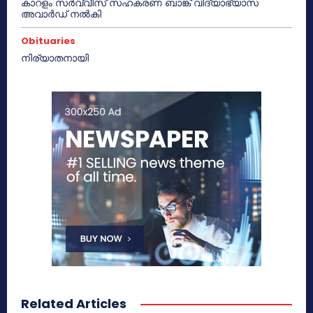
കാറളം സർവ്വീസ് സഹകരണ ബാങ്ക് വിദ്യാഭ്യാസ
അവാർഡ് നൽകി
Obituaries
നിര്യാതനായി
Related Articles