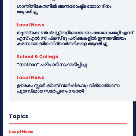
ശാന്തിനികേതനിൽ അന്താരാഷ്ട്ര യോഗ ദിനം
ആചരിച്ചു
Local News
യൂത്ത് കോൺഗ്രസ്സ് തളിയക്കോണം മേഖല കമ്മറ്റി എസ്
എസ് എൽ സി പ്ലസ് ടു പരീക്ഷകളിൽ ഉന്നതവിജയം
കരസ്ഥമാക്കിയ വിദ്യാർത്ഥികളെ ആദരിച്ചു.
School & College
“നവ് ഓറ” പരിപാടി സംഘടിപ്പിച്ചു
Local News
ഊരകം സ്റ്റാർ ക്ലബ് വാർഷികവും വിദ്യാഭ്യാസ
പുരസ്‌ക്കാര സമർപ്പണം നടത്തി
Topics
Local News