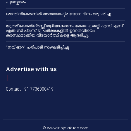
പുരസ്കാരം
ശാന്തിനികേതനിൽ അന്താരാഷ്ട്ര യോഗ ദിനം ആചരിച്ചു
യൂത്ത് കോൺഗ്രസ്സ് തളിയക്കോണം മേഖല കമ്മറ്റി എസ് എസ്
എൽ സി പ്ലസ് ടു പരീക്ഷകളിൽ ഉന്നതവിജയം
കരസ്ഥമാക്കിയ വിദ്യാർത്ഥികളെ ആദരിച്ചു.
“നവ് ഓറ” പരിപാടി സംഘടിപ്പിച്ചു
Advertise with us
Contact +91 7736000419
© www.irinjalakuda.com