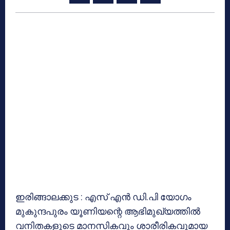
ഇരിങ്ങാലക്കുട : എസ് എന്‍ ഡി.പി യോഗം
മുകുന്ദപുരം യൂണിയന്റെ ആഭിമുഖ്യത്തില്‍
വനിതകളുടെ മാനസികവും ശാരീരികവുമായ