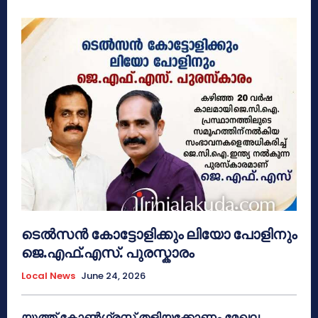
ടെൽസൻ കോട്ടോളിക്കും ലിയോ പോളിനും
ജെ.എഫ്.എസ്. പുരസ്കാരം
Local News
June 24, 2026
യൂത്ത് കോൺഗ്രസ്സ് തളിയക്കോണം മേഖല