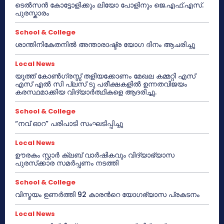
ടെൽസൻ കോട്ടോളിക്കും ലിയോ പോളിനും ജെ.എഫ്.എസ്.
പുരസ്കാരം
School & College
ശാന്തിനികേതനിൽ അന്താരാഷ്ട്ര യോഗ ദിനം ആചരിച്ചു
Local News
യൂത്ത് കോൺഗ്രസ്സ് തളിയക്കോണം മേഖല കമ്മറ്റി എസ്
എസ് എൽ സി പ്ലസ് ടു പരീക്ഷകളിൽ ഉന്നതവിജയം
കരസ്ഥമാക്കിയ വിദ്യാർത്ഥികളെ ആദരിച്ചു.
School & College
“നവ് ഓറ” പരിപാടി സംഘടിപ്പിച്ചു
Local News
ഊരകം സ്റ്റാർ ക്ലബ് വാർഷികവും വിദ്യാഭ്യാസ
പുരസ്‌ക്കാര സമർപ്പണം നടത്തി
School & College
വിസ്മയം ഉണർത്തി 92 കാരൻറെ യോഗഭ്യാസ പ്രകടനം
Local News