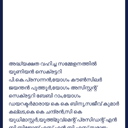
അദ്ധ്യക്ഷത വഹിച്ച സമ്മേളനത്തില്‍
യൂണിയന്‍ സെക്രട്ടറി
പി.കെ.പ്രസന്നന്‍,യോഗം കൗണ്‍സിലര്‍
ജയന്തന്‍ പുത്തൂര്‍,യോഗം അസിസ്റ്റന്റ്
സെക്രട്ടറി ബേബി റാം,യോഗം
ഡയറക്ടര്‍മാരായ കെ കെ ബിനു,സജീവ് കുമാര്‍
കല്ലട,കെ കെ ചന്ദ്രന്‍,സി കെ
യുധിമാസ്റ്റര്‍,യൂത്ത്മൂവ്‌മെന്റ് പ്രസിഡന്റ് എന്‍
ബി ബിജോയ്,എസ് എന്‍ ബി എസ് സമാജം