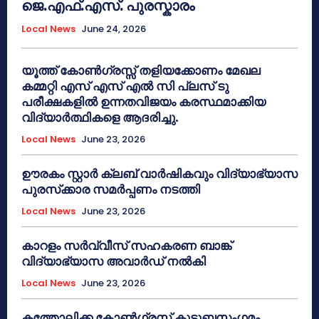
ജെ.എഫ്.എസ്. പുരസ്കാരം
Local News
June 24, 2026
യൂത്ത് കോൺഗ്രസ്സ് തളിയക്കോണം മേഖല
കമ്മറ്റി എസ് എസ് എൽ സി പ്ലസ് ടു
പരീക്ഷകളിൽ ഉന്നതവിജയം കരസ്ഥമാക്കിയ
വിദ്യാർത്ഥികളെ ആദരിച്ചു.
Local News
June 23, 2026
ഊരകം സ്റ്റാർ ക്ലബ് വാർഷികവും വിദ്യാഭ്യാസ
പുരസ്‌ക്കാര സമർപ്പണം നടത്തി
Local News
June 23, 2026
കാറളം സർവ്വീസ് സഹകരണ ബാങ്ക്
വിദ്യാഭ്യാസ അവാർഡ് നൽകി
Local News
June 23, 2026
കത്തോലിക്ക കോൺഗ്രസ് കുടുബസംഗമം