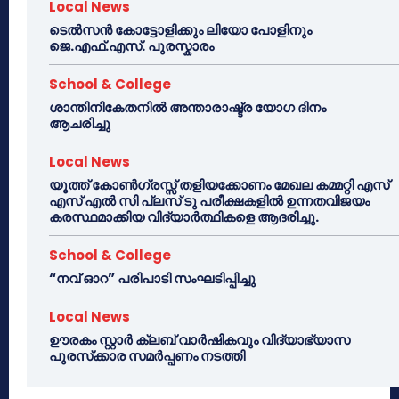
Local News
ടെൽസൻ കോട്ടോളിക്കും ലിയോ പോളിനും
ജെ.എഫ്.എസ്. പുരസ്കാരം
School & College
ശാന്തിനികേതനിൽ അന്താരാഷ്ട്ര യോഗ ദിനം
ആചരിച്ചു
Local News
യൂത്ത് കോൺഗ്രസ്സ് തളിയക്കോണം മേഖല കമ്മറ്റി എസ്
എസ് എൽ സി പ്ലസ് ടു പരീക്ഷകളിൽ ഉന്നതവിജയം
കരസ്ഥമാക്കിയ വിദ്യാർത്ഥികളെ ആദരിച്ചു.
School & College
“നവ് ഓറ” പരിപാടി സംഘടിപ്പിച്ചു
Local News
ഊരകം സ്റ്റാർ ക്ലബ് വാർഷികവും വിദ്യാഭ്യാസ
പുരസ്‌ക്കാര സമർപ്പണം നടത്തി