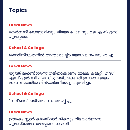
Topics
Local News
ടെൽസൻ കോട്ടോളിക്കും ലിയോ പോളിനും ജെ.എഫ്.എസ്.
പുരസ്കാരം
School & College
ശാന്തിനികേതനിൽ അന്താരാഷ്ട്ര യോഗ ദിനം ആചരിച്ചു
Local News
യൂത്ത് കോൺഗ്രസ്സ് തളിയക്കോണം മേഖല കമ്മറ്റി എസ്
എസ് എൽ സി പ്ലസ് ടു പരീക്ഷകളിൽ ഉന്നതവിജയം
കരസ്ഥമാക്കിയ വിദ്യാർത്ഥികളെ ആദരിച്ചു.
School & College
“നവ് ഓറ” പരിപാടി സംഘടിപ്പിച്ചു
Local News
ഊരകം സ്റ്റാർ ക്ലബ് വാർഷികവും വിദ്യാഭ്യാസ
പുരസ്‌ക്കാര സമർപ്പണം നടത്തി