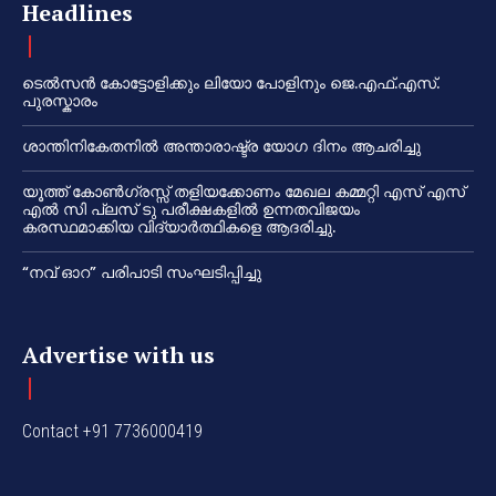
Headlines
ടെൽസൻ കോട്ടോളിക്കും ലിയോ പോളിനും ജെ.എഫ്.എസ്.
പുരസ്കാരം
ശാന്തിനികേതനിൽ അന്താരാഷ്ട്ര യോഗ ദിനം ആചരിച്ചു
യൂത്ത് കോൺഗ്രസ്സ് തളിയക്കോണം മേഖല കമ്മറ്റി എസ് എസ്
എൽ സി പ്ലസ് ടു പരീക്ഷകളിൽ ഉന്നതവിജയം
കരസ്ഥമാക്കിയ വിദ്യാർത്ഥികളെ ആദരിച്ചു.
“നവ് ഓറ” പരിപാടി സംഘടിപ്പിച്ചു
Advertise with us
Contact +91 7736000419