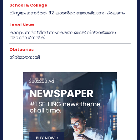
School & College
വിസ്മയം ഉണർത്തി 92 കാരൻറെ യോഗഭ്യാസ പ്രകടനം
Local News
കാറളം സർവ്വീസ് സഹകരണ ബാങ്ക് വിദ്യാഭ്യാസ
അവാർഡ് നൽകി
Obituaries
നിര്യാതനായി