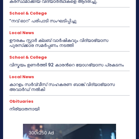
കരസ്ഥമാക്കിയ വിദ്യാർത്ഥികളെ ആദരിച്ചു.
School & College
“നവ് ഓറ” പരിപാടി സംഘടിപ്പിച്ചു
Local News
ഊരകം സ്റ്റാർ ക്ലബ് വാർഷികവും വിദ്യാഭ്യാസ
പുരസ്‌ക്കാര സമർപ്പണം നടത്തി
School & College
വിസ്മയം ഉണർത്തി 92 കാരൻറെ യോഗഭ്യാസ പ്രകടനം
Local News
കാറളം സർവ്വീസ് സഹകരണ ബാങ്ക് വിദ്യാഭ്യാസ
അവാർഡ് നൽകി
Obituaries
നിര്യാതനായി