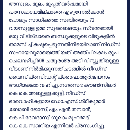
അസുഖം മൂലം മുപ്പത് വര്‍ഷമായി
പരസഹായമില്ലാതെ എഴുന്നേല്‍ക്കാന്‍
പോലും സാധിക്കത്ത സബിതയും 72
വയസുള്ള ഉമ്മ സുബൈദയും സ്വന്തമായി
ഒരു വീടില്ലാതെ ബന്ധുക്കളുടെ വീടുകളില്‍
താമസിച്ച് കഷ്ടപ്പെടുന്നതിനിടയിലാണ് നീഡ്‌സ്
സഹായവുമായെത്തിയത്. അഞ്ച് ലക്ഷം രൂപ
ചെലവഴിച്ച് 608 ചതുരശ്ര അടി വിസ്തൃതിയുള്ള
വീടാണ് നിര്‍മിക്കുന്നത്.ചടങ്ങില്‍ നീഡ്‌സ്
വൈസ് പ്രസിഡന്റ് പ്രൊഫ.ആര്‍.ജയറാം
അധ്യക്ഷത വഹിച്ചു.നഗരസഭ കൗണ്‍സിലര്‍
കെ.കെ.അബ്ദുള്ളക്കുട്ടി, നീഡ്‌സ്
ഭാരവാഹികളായ ഡോ.എസ്.ശ്രീകുമാര്‍
,ബോബി ജോസ്, എം.എന്‍.തമ്പാന്‍,
കെ.പി.ദേവദാസ്,’ ഗുലാം മുഹമ്മദ്,
കെ.കെ.സഖറിയ എന്നിവര്‍ പ്രസംഗിച്ചു.