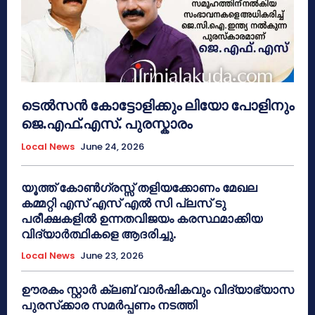
ടെൽസൻ കോട്ടോളിക്കും ലിയോ പോളിനും
ജെ.എഫ്.എസ്. പുരസ്കാരം
Local News
June 24, 2026
യൂത്ത് കോൺഗ്രസ്സ് തളിയക്കോണം മേഖല
കമ്മറ്റി എസ് എസ് എൽ സി പ്ലസ് ടു
പരീക്ഷകളിൽ ഉന്നതവിജയം കരസ്ഥമാക്കിയ
വിദ്യാർത്ഥികളെ ആദരിച്ചു.
Local News
June 23, 2026
ഊരകം സ്റ്റാർ ക്ലബ് വാർഷികവും വിദ്യാഭ്യാസ
പുരസ്‌ക്കാര സമർപ്പണം നടത്തി