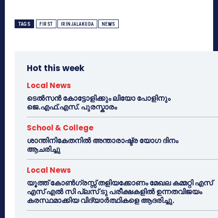
TAGS
FIRST
IRINJALAKUDA
NEWS
Hot this week
Local News
ടെൽസൻ കോട്ടോളിക്കും ലിയോ പോളിനും
ജെ.എഫ്.എസ്. പുരസ്കാരം
School & College
ശാന്തിനികേതനിൽ അന്താരാഷ്ട്ര യോഗ ദിനം
ആചരിച്ചു
Local News
യൂത്ത് കോൺഗ്രസ്സ് തളിയക്കോണം മേഖല കമ്മറ്റി എസ്
എസ് എൽ സി പ്ലസ് ടു പരീക്ഷകളിൽ ഉന്നതവിജയം
കരസ്ഥമാക്കിയ വിദ്യാർത്ഥികളെ ആദരിച്ചു.