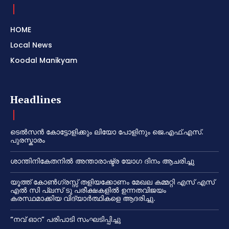
HOME
Local News
Koodal Manikyam
Headlines
ടെൽസൻ കോട്ടോളിക്കും ലിയോ പോളിനും ജെ.എഫ്.എസ്.
പുരസ്കാരം
ശാന്തിനികേതനിൽ അന്താരാഷ്ട്ര യോഗ ദിനം ആചരിച്ചു
യൂത്ത് കോൺഗ്രസ്സ് തളിയക്കോണം മേഖല കമ്മറ്റി എസ് എസ്
എൽ സി പ്ലസ് ടു പരീക്ഷകളിൽ ഉന്നതവിജയം
കരസ്ഥമാക്കിയ വിദ്യാർത്ഥികളെ ആദരിച്ചു.
“നവ് ഓറ” പരിപാടി സംഘടിപ്പിച്ചു