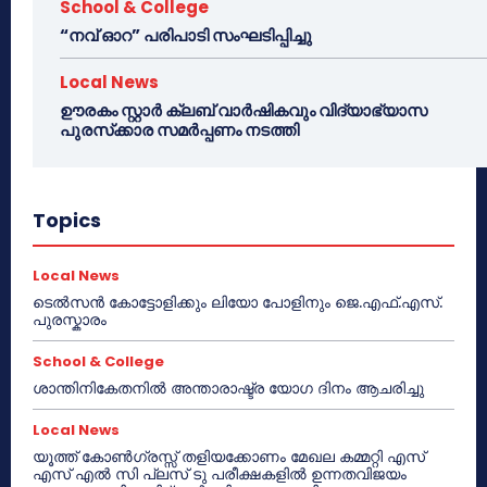
School & College
“നവ് ഓറ” പരിപാടി സംഘടിപ്പിച്ചു
Local News
ഊരകം സ്റ്റാർ ക്ലബ് വാർഷികവും വിദ്യാഭ്യാസ
പുരസ്‌ക്കാര സമർപ്പണം നടത്തി
Topics
Local News
ടെൽസൻ കോട്ടോളിക്കും ലിയോ പോളിനും ജെ.എഫ്.എസ്.
പുരസ്കാരം
School & College
ശാന്തിനികേതനിൽ അന്താരാഷ്ട്ര യോഗ ദിനം ആചരിച്ചു
Local News
യൂത്ത് കോൺഗ്രസ്സ് തളിയക്കോണം മേഖല കമ്മറ്റി എസ്
എസ് എൽ സി പ്ലസ് ടു പരീക്ഷകളിൽ ഉന്നതവിജയം