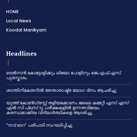
HOME
Local News
Koodal Manikyam
Headlines
ടെൽസൻ കോട്ടോളിക്കും ലിയോ പോളിനും ജെ.എഫ്.എസ്.
പുരസ്കാരം
ശാന്തിനികേതനിൽ അന്താരാഷ്ട്ര യോഗ ദിനം ആചരിച്ചു
യൂത്ത് കോൺഗ്രസ്സ് തളിയക്കോണം മേഖല കമ്മറ്റി എസ് എസ്
എൽ സി പ്ലസ് ടു പരീക്ഷകളിൽ ഉന്നതവിജയം
കരസ്ഥമാക്കിയ വിദ്യാർത്ഥികളെ ആദരിച്ചു.
“നവ് ഓറ” പരിപാടി സംഘടിപ്പിച്ചു