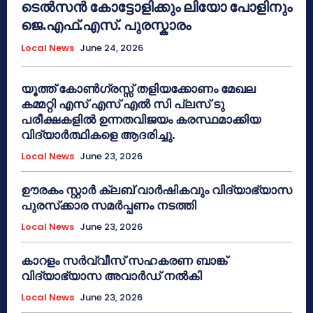
ടെൽസൻ കോട്ടോളിക്കും ലിയോ പോളിനും
ജെ.എഫ്.എസ്. പുരസ്കാരം
Local News
June 24, 2026
യൂത്ത് കോൺഗ്രസ്സ് തളിയക്കോണം മേഖല
കമ്മറ്റി എസ് എസ് എൽ സി പ്ലസ് ടു
പരീക്ഷകളിൽ ഉന്നതവിജയം കരസ്ഥമാക്കിയ
വിദ്യാർത്ഥികളെ ആദരിച്ചു.
Local News
June 23, 2026
ഊരകം സ്റ്റാർ ക്ലബ് വാർഷികവും വിദ്യാഭ്യാസ
പുരസ്‌ക്കാര സമർപ്പണം നടത്തി
Local News
June 23, 2026
കാറളം സർവ്വീസ് സഹകരണ ബാങ്ക്
വിദ്യാഭ്യാസ അവാർഡ് നൽകി
Local News
June 23, 2026