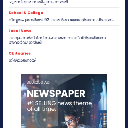
പുരസ്‌ക്കാര സമർപ്പണം നടത്തി
School & College
വിസ്മയം ഉണർത്തി 92 കാരൻറെ യോഗഭ്യാസ പ്രകടനം
Local News
കാറളം സർവ്വീസ് സഹകരണ ബാങ്ക് വിദ്യാഭ്യാസ
അവാർഡ് നൽകി
Obituaries
നിര്യാതനായി