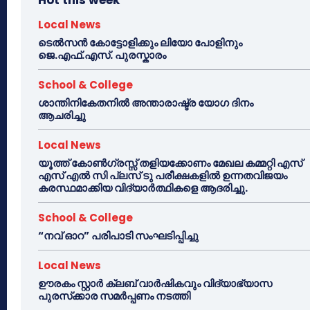
Local News
ടെൽസൻ കോട്ടോളിക്കും ലിയോ പോളിനും
ജെ.എഫ്.എസ്. പുരസ്കാരം
School & College
ശാന്തിനികേതനിൽ അന്താരാഷ്ട്ര യോഗ ദിനം
ആചരിച്ചു
Local News
യൂത്ത് കോൺഗ്രസ്സ് തളിയക്കോണം മേഖല കമ്മറ്റി എസ്
എസ് എൽ സി പ്ലസ് ടു പരീക്ഷകളിൽ ഉന്നതവിജയം
കരസ്ഥമാക്കിയ വിദ്യാർത്ഥികളെ ആദരിച്ചു.
School & College
“നവ് ഓറ” പരിപാടി സംഘടിപ്പിച്ചു
Local News
ഊരകം സ്റ്റാർ ക്ലബ് വാർഷികവും വിദ്യാഭ്യാസ
പുരസ്‌ക്കാര സമർപ്പണം നടത്തി