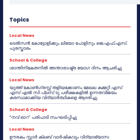
Topics
Local News
ടെൽസൻ കോട്ടോളിക്കും ലിയോ പോളിനും ജെ.എഫ്.എസ്.
പുരസ്കാരം
School & College
ശാന്തിനികേതനിൽ അന്താരാഷ്ട്ര യോഗ ദിനം ആചരിച്ചു
Local News
യൂത്ത് കോൺഗ്രസ്സ് തളിയക്കോണം മേഖല കമ്മറ്റി എസ്
എസ് എൽ സി പ്ലസ് ടു പരീക്ഷകളിൽ ഉന്നതവിജയം
കരസ്ഥമാക്കിയ വിദ്യാർത്ഥികളെ ആദരിച്ചു.
School & College
“നവ് ഓറ” പരിപാടി സംഘടിപ്പിച്ചു
Local News
ഊരകം സ്റ്റാർ ക്ലബ് വാർഷികവും വിദ്യാഭ്യാസ