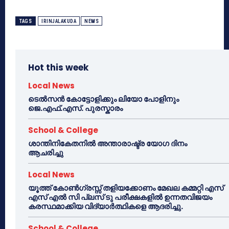
TAGS
IRINJALAKUDA
NEWS
Hot this week
Local News
ടെൽസൻ കോട്ടോളിക്കും ലിയോ പോളിനും
ജെ.എഫ്.എസ്. പുരസ്കാരം
School & College
ശാന്തിനികേതനിൽ അന്താരാഷ്ട്ര യോഗ ദിനം
ആചരിച്ചു
Local News
യൂത്ത് കോൺഗ്രസ്സ് തളിയക്കോണം മേഖല കമ്മറ്റി എസ്
എസ് എൽ സി പ്ലസ് ടു പരീക്ഷകളിൽ ഉന്നതവിജയം
കരസ്ഥമാക്കിയ വിദ്യാർത്ഥികളെ ആദരിച്ചു.
School & College