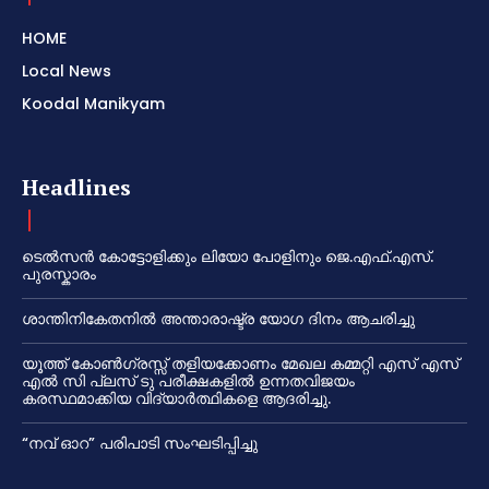
HOME
Local News
Koodal Manikyam
Headlines
ടെൽസൻ കോട്ടോളിക്കും ലിയോ പോളിനും ജെ.എഫ്.എസ്.
പുരസ്കാരം
ശാന്തിനികേതനിൽ അന്താരാഷ്ട്ര യോഗ ദിനം ആചരിച്ചു
യൂത്ത് കോൺഗ്രസ്സ് തളിയക്കോണം മേഖല കമ്മറ്റി എസ് എസ്
എൽ സി പ്ലസ് ടു പരീക്ഷകളിൽ ഉന്നതവിജയം
കരസ്ഥമാക്കിയ വിദ്യാർത്ഥികളെ ആദരിച്ചു.
“നവ് ഓറ” പരിപാടി സംഘടിപ്പിച്ചു