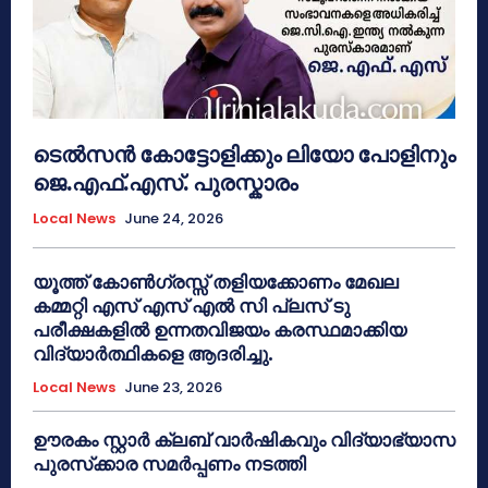
ടെൽസൻ കോട്ടോളിക്കും ലിയോ പോളിനും
ജെ.എഫ്.എസ്. പുരസ്കാരം
Local News
June 24, 2026
യൂത്ത് കോൺഗ്രസ്സ് തളിയക്കോണം മേഖല
കമ്മറ്റി എസ് എസ് എൽ സി പ്ലസ് ടു
പരീക്ഷകളിൽ ഉന്നതവിജയം കരസ്ഥമാക്കിയ
വിദ്യാർത്ഥികളെ ആദരിച്ചു.
Local News
June 23, 2026
ഊരകം സ്റ്റാർ ക്ലബ് വാർഷികവും വിദ്യാഭ്യാസ
പുരസ്‌ക്കാര സമർപ്പണം നടത്തി