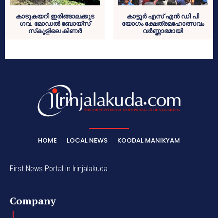
കാടുകയറി ഇരിങ്ങാലക്കുട
കാട്ടൂര്‍ എസ് എന്‍ ഡി പി
ഗവ. മോഡല്‍ ബോയ്സ്
യോഗം ക്ഷേത്രമഹോത്സവം
സ്‌കൂളിലെ കിണര്‍
വര്‍ണ്ണാഭമായി
HOME
LOCAL NEWS
KOODAL MANIKYAM
First News Portal in Irinjalakuda.
Company