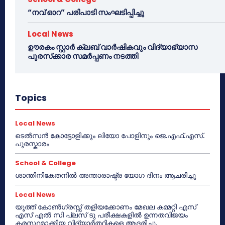
“നവ് ഓറ” പരിപാടി സംഘടിപ്പിച്ചു
Local News
ഊരകം സ്റ്റാർ ക്ലബ് വാർഷികവും വിദ്യാഭ്യാസ
പുരസ്‌ക്കാര സമർപ്പണം നടത്തി
Topics
Local News
ടെൽസൻ കോട്ടോളിക്കും ലിയോ പോളിനും ജെ.എഫ്.എസ്.
പുരസ്കാരം
School & College
ശാന്തിനികേതനിൽ അന്താരാഷ്ട്ര യോഗ ദിനം ആചരിച്ചു
Local News
യൂത്ത് കോൺഗ്രസ്സ് തളിയക്കോണം മേഖല കമ്മറ്റി എസ്
എസ് എൽ സി പ്ലസ് ടു പരീക്ഷകളിൽ ഉന്നതവിജയം
കരസ്ഥമാക്കിയ വിദ്യാർത്ഥികളെ ആദരിച്ചു.