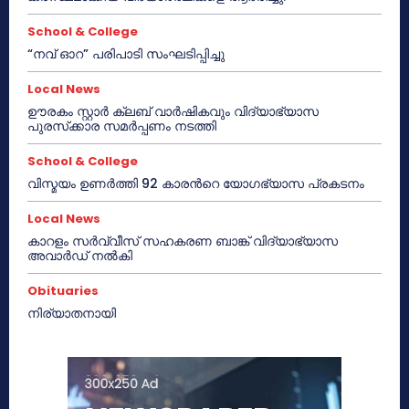
School & College
“നവ് ഓറ” പരിപാടി സംഘടിപ്പിച്ചു
Local News
ഊരകം സ്റ്റാർ ക്ലബ് വാർഷികവും വിദ്യാഭ്യാസ
പുരസ്‌ക്കാര സമർപ്പണം നടത്തി
School & College
വിസ്മയം ഉണർത്തി 92 കാരൻറെ യോഗഭ്യാസ പ്രകടനം
Local News
കാറളം സർവ്വീസ് സഹകരണ ബാങ്ക് വിദ്യാഭ്യാസ
അവാർഡ് നൽകി
Obituaries
നിര്യാതനായി