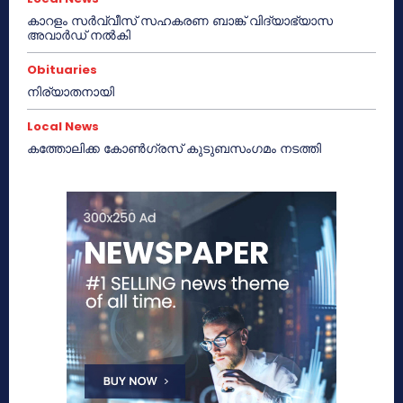
കാറളം സർവ്വീസ് സഹകരണ ബാങ്ക് വിദ്യാഭ്യാസ
അവാർഡ് നൽകി
Obituaries
നിര്യാതനായി
Local News
കത്തോലിക്ക കോൺഗ്രസ് കുടുബസംഗമം നടത്തി