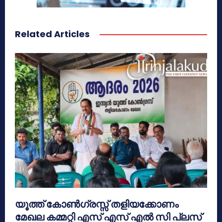
Related Articles
യൂത്ത് കോൺഗ്രസ്സ് തളിയക്കോണം
മേഖല കമ്മറ്റി എസ് എസ് എൽ സി പ്ലസ്