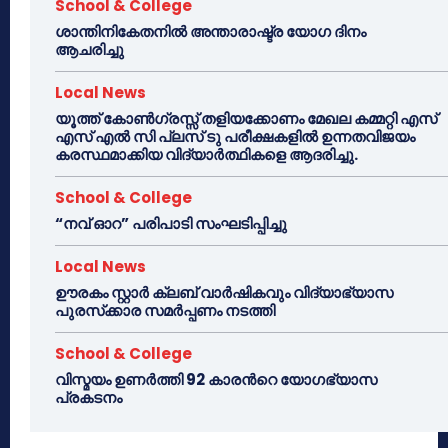
School & College
ശാന്തിനികേതനിൽ അന്താരാഷ്ട്ര യോഗ ദിനം
ആചരിച്ചു
Local News
യൂത്ത് കോൺഗ്രസ്സ് തളിയക്കോണം മേഖല കമ്മറ്റി എസ്
എസ് എൽ സി പ്ലസ് ടു പരീക്ഷകളിൽ ഉന്നതവിജയം
കരസ്ഥമാക്കിയ വിദ്യാർത്ഥികളെ ആദരിച്ചു.
School & College
“നവ് ഓറ” പരിപാടി സംഘടിപ്പിച്ചു
Local News
ഊരകം സ്റ്റാർ ക്ലബ് വാർഷികവും വിദ്യാഭ്യാസ
പുരസ്‌ക്കാര സമർപ്പണം നടത്തി
School & College
വിസ്മയം ഉണർത്തി 92 കാരൻറെ യോഗഭ്യാസ
പ്രകടനം