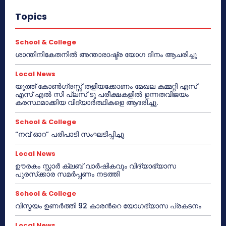
Topics
School & College
ശാന്തിനികേതനിൽ അന്താരാഷ്ട്ര യോഗ ദിനം ആചരിച്ചു
Local News
യൂത്ത് കോൺഗ്രസ്സ് തളിയക്കോണം മേഖല കമ്മറ്റി എസ്
എസ് എൽ സി പ്ലസ് ടു പരീക്ഷകളിൽ ഉന്നതവിജയം
കരസ്ഥമാക്കിയ വിദ്യാർത്ഥികളെ ആദരിച്ചു.
School & College
“നവ് ഓറ” പരിപാടി സംഘടിപ്പിച്ചു
Local News
ഊരകം സ്റ്റാർ ക്ലബ് വാർഷികവും വിദ്യാഭ്യാസ
പുരസ്‌ക്കാര സമർപ്പണം നടത്തി
School & College
വിസ്മയം ഉണർത്തി 92 കാരൻറെ യോഗഭ്യാസ പ്രകടനം
Local News