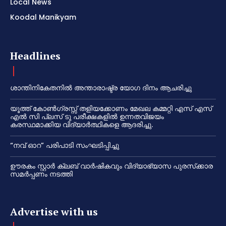
Local News
Koodal Manikyam
Headlines
ശാന്തിനികേതനിൽ അന്താരാഷ്ട്ര യോഗ ദിനം ആചരിച്ചു
യൂത്ത് കോൺഗ്രസ്സ് തളിയക്കോണം മേഖല കമ്മറ്റി എസ് എസ്
എൽ സി പ്ലസ് ടു പരീക്ഷകളിൽ ഉന്നതവിജയം
കരസ്ഥമാക്കിയ വിദ്യാർത്ഥികളെ ആദരിച്ചു.
“നവ് ഓറ” പരിപാടി സംഘടിപ്പിച്ചു
ഊരകം സ്റ്റാർ ക്ലബ് വാർഷികവും വിദ്യാഭ്യാസ പുരസ്‌ക്കാര
സമർപ്പണം നടത്തി
Advertise with us