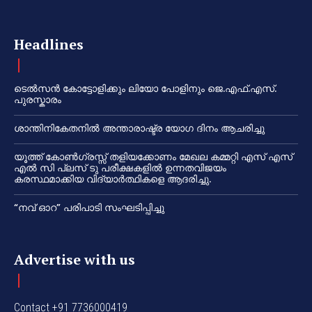
Headlines
ടെൽസൻ കോട്ടോളിക്കും ലിയോ പോളിനും ജെ.എഫ്.എസ്.
പുരസ്കാരം
ശാന്തിനികേതനിൽ അന്താരാഷ്ട്ര യോഗ ദിനം ആചരിച്ചു
യൂത്ത് കോൺഗ്രസ്സ് തളിയക്കോണം മേഖല കമ്മറ്റി എസ് എസ്
എൽ സി പ്ലസ് ടു പരീക്ഷകളിൽ ഉന്നതവിജയം
കരസ്ഥമാക്കിയ വിദ്യാർത്ഥികളെ ആദരിച്ചു.
“നവ് ഓറ” പരിപാടി സംഘടിപ്പിച്ചു
Advertise with us
Contact +91 7736000419