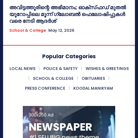
അവിട്ടത്തൂരിന്റെ അഭിമാനം; ഓക്‌സ്‌ഫഡ് മുതൽ
യൂറോപ്പിലെ മൂന്ന് ഗ്ലോബൽ ഫെലോഷിപ്പുകൾ
വരെ നേടി ആദർശ്
School & College
May 12, 2026
Popular Categories
LOCAL NEWS
POLICE & SAFETY
WISHES & GREETINGS
SCHOOL & COLLEGE
OBITUARIES
PRESS CONFERENCE
KOODAL MANIKYAM