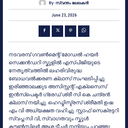
By
സ്വന്തം ലേഖകന്‍
June 23, 2026
നടവരമ്പ് ഗവൺമെന്റ് മോഡൽ ഹയർ
സെക്കൻഡറി സ്കൂളിൽ എസ്പിജിയുടെ
നേതൃത്വത്തിൽ ലഹരിവിരുദ്ധ
ബോധവൽക്കരണ ക്ലാസ് സംഘടിപ്പിച്ചു
ഇരിഞ്ഞാലക്കുട അസിസ്റ്റന്റ് എക്സൈസ്
ഇൻസ്പെക്ടർ ഗ്രേഡ് ശ്രീ സി കെ ചന്ദ്രൻ
ക്ലാസ് നയിച്ചു. ഹെഡ്മിസ്ട്രസ് ശ്രീമതി ഉഷ
എം വി അധ്യക്ഷത വഹിച്ചു. സ്റ്റാഫ് സെക്രട്ടറി
സ്വപ്ന സി വി, സ്വാഗതവും സ്കൂൾ
കൗൺസിലർ ആശ ടീച്ചർ നന്ദിയും പറഞ്ഞു