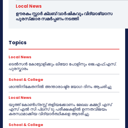
Local News
ഊരകം സ്റ്റാർ ക്ലബ് വാർഷികവും വിദ്യാഭ്യാസ
പുരസ്‌ക്കാര സമർപ്പണം നടത്തി
Topics
Local News
ടെൽസൻ കോട്ടോളിക്കും ലിയോ പോളിനും ജെ.എഫ്.എസ്.
പുരസ്കാരം
School & College
ശാന്തിനികേതനിൽ അന്താരാഷ്ട്ര യോഗ ദിനം ആചരിച്ചു
Local News
യൂത്ത് കോൺഗ്രസ്സ് തളിയക്കോണം മേഖല കമ്മറ്റി എസ്
എസ് എൽ സി പ്ലസ് ടു പരീക്ഷകളിൽ ഉന്നതവിജയം
കരസ്ഥമാക്കിയ വിദ്യാർത്ഥികളെ ആദരിച്ചു.
School & College