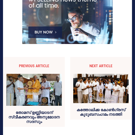
PREVIOUS ARTICLE
NEXT ARTICLE
കത്തോലിക്ക കോൺഗ്രസ്
തോമസ് ഉണ്ണിയാടന്
കുടുബസംഗമം നടത്തി
സ്വീകരണവും അനുമോദന
സദസും