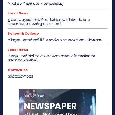
“നവ് ഓറ” പരിപാടി സംഘടിപ്പിച്ചു
Local News
ഊരകം സ്റ്റാർ ക്ലബ് വാർഷികവും വിദ്യാഭ്യാസ
പുരസ്‌ക്കാര സമർപ്പണം നടത്തി
School & College
വിസ്മയം ഉണർത്തി 92 കാരൻറെ യോഗഭ്യാസ പ്രകടനം
Local News
കാറളം സർവ്വീസ് സഹകരണ ബാങ്ക് വിദ്യാഭ്യാസ
അവാർഡ് നൽകി
Obituaries
നിര്യാതനായി