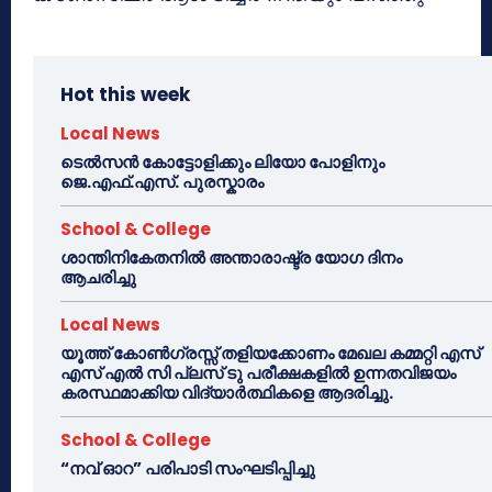
Hot this week
Local News
ടെൽസൻ കോട്ടോളിക്കും ലിയോ പോളിനും
ജെ.എഫ്.എസ്. പുരസ്കാരം
School & College
ശാന്തിനികേതനിൽ അന്താരാഷ്ട്ര യോഗ ദിനം
ആചരിച്ചു
Local News
യൂത്ത് കോൺഗ്രസ്സ് തളിയക്കോണം മേഖല കമ്മറ്റി എസ്
എസ് എൽ സി പ്ലസ് ടു പരീക്ഷകളിൽ ഉന്നതവിജയം
കരസ്ഥമാക്കിയ വിദ്യാർത്ഥികളെ ആദരിച്ചു.
School & College
“നവ് ഓറ” പരിപാടി സംഘടിപ്പിച്ചു