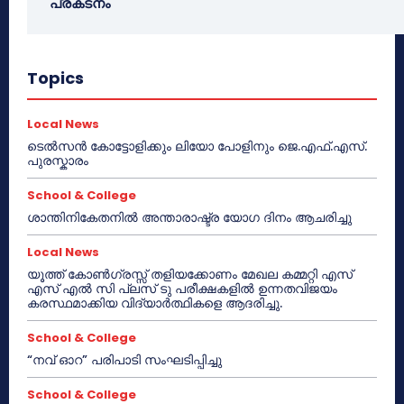
പ്രകടനം
Topics
Local News
ടെൽസൻ കോട്ടോളിക്കും ലിയോ പോളിനും ജെ.എഫ്.എസ്.
പുരസ്കാരം
School & College
ശാന്തിനികേതനിൽ അന്താരാഷ്ട്ര യോഗ ദിനം ആചരിച്ചു
Local News
യൂത്ത് കോൺഗ്രസ്സ് തളിയക്കോണം മേഖല കമ്മറ്റി എസ്
എസ് എൽ സി പ്ലസ് ടു പരീക്ഷകളിൽ ഉന്നതവിജയം
കരസ്ഥമാക്കിയ വിദ്യാർത്ഥികളെ ആദരിച്ചു.
School & College
“നവ് ഓറ” പരിപാടി സംഘടിപ്പിച്ചു
School & College