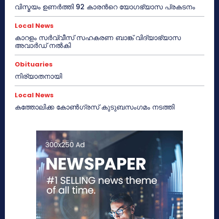
വിസ്മയം ഉണർത്തി 92 കാരൻറെ യോഗഭ്യാസ പ്രകടനം
Local News
കാറളം സർവ്വീസ് സഹകരണ ബാങ്ക് വിദ്യാഭ്യാസ
അവാർഡ് നൽകി
Obituaries
നിര്യാതനായി
Local News
കത്തോലിക്ക കോൺഗ്രസ് കുടുബസംഗമം നടത്തി