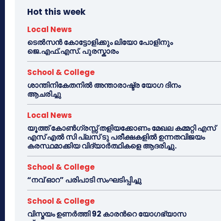
Hot this week
Local News
ടെൽസൻ കോട്ടോളിക്കും ലിയോ പോളിനും
ജെ.എഫ്.എസ്. പുരസ്കാരം
School & College
ശാന്തിനികേതനിൽ അന്താരാഷ്ട്ര യോഗ ദിനം
ആചരിച്ചു
Local News
യൂത്ത് കോൺഗ്രസ്സ് തളിയക്കോണം മേഖല കമ്മറ്റി എസ്
എസ് എൽ സി പ്ലസ് ടു പരീക്ഷകളിൽ ഉന്നതവിജയം
കരസ്ഥമാക്കിയ വിദ്യാർത്ഥികളെ ആദരിച്ചു.
School & College
“നവ് ഓറ” പരിപാടി സംഘടിപ്പിച്ചു
School & College
വിസ്മയം ഉണർത്തി 92 കാരൻറെ യോഗഭ്യാസ