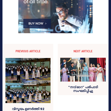
PREVIOUS ARTICLE
NEXT ARTICLE
“നവ് ഓറ” പരിപാടി
സംഘടിപ്പിച്ചു
വിസ്മയം ഉണർത്തി 92