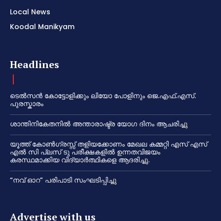
Local News
Koodal Manikyam
Headlines
ടെൽസൻ കോട്ടോളിക്കും ലിയോ പോളിനും ജെ.എഫ്.എസ്.
പുരസ്കാരം
ശാന്തിനികേതനിൽ അന്താരാഷ്ട്ര യോഗ ദിനം ആചരിച്ചു
യൂത്ത് കോൺഗ്രസ്സ് തളിയക്കോണം മേഖല കമ്മറ്റി എസ് എസ്
എൽ സി പ്ലസ് ടു പരീക്ഷകളിൽ ഉന്നതവിജയം
കരസ്ഥമാക്കിയ വിദ്യാർത്ഥികളെ ആദരിച്ചു.
“നവ് ഓറ” പരിപാടി സംഘടിപ്പിച്ചു
Advertise with us