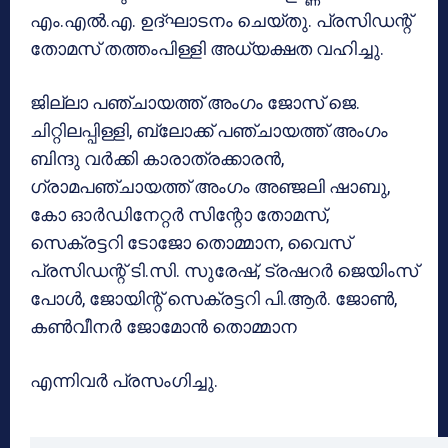
എം.എൽ.എ. ഉദ്ഘാടനം ചെയ്തു. പ്രസിഡന്റ്
തോമസ് തത്തംപിള്ളി അധ്യക്ഷത വഹിച്ചു.
ജില്ലാ പഞ്ചായത്ത് അംഗം ജോസ് ജെ.
ചിറ്റിലപ്പിള്ളി, ബ്ലോക്ക് പഞ്ചായത്ത് അംഗം
ബിന്ദു വർക്കി കാരാത്രക്കാരൻ,
ഗ്രാമപഞ്ചായത്ത് അംഗം അഞ്ജലി ഷാബു,
കോ ഓർഡിനേറ്റർ സിന്റോ തോമസ്,
സെക്രട്ടറി ടോജോ തൊമ്മാന, വൈസ്
പ്രസിഡന്റ് ടി.സി. സുരേഷ്, ട്രഷറർ ജെയിംസ്
പോൾ, ജോയിന്റ് സെക്രട്ടറി പി.ആർ. ജോൺ,
കൺവീനർ ജോമോൻ തൊമ്മാന
എന്നിവർ പ്രസംഗിച്ചു.