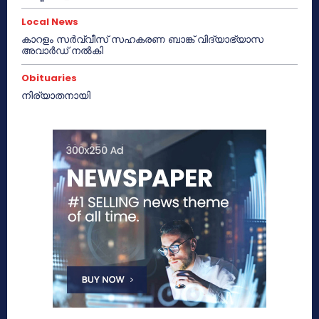
Local News
കാറളം സർവ്വീസ് സഹകരണ ബാങ്ക് വിദ്യാഭ്യാസ
അവാർഡ് നൽകി
Obituaries
നിര്യാതനായി