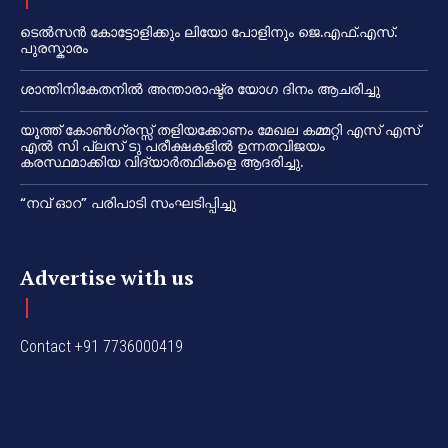
ടെൽസൻ കോട്ടോളിക്കും ലിയോ പോളിനും ജെ.എഫ്.എസ്.
പുരസ്കാരം
ശാന്തിനികേതനിൽ അന്താരാഷ്ട്ര യോഗ ദിനം ആചരിച്ചു
യൂത്ത് കോൺഗ്രസ്സ് തളിയക്കോണം മേഖല കമ്മറ്റി എസ് എസ്
എൽ സി പ്ലസ് ടു പരീക്ഷകളിൽ ഉന്നതവിജയം
കരസ്ഥമാക്കിയ വിദ്യാർത്ഥികളെ ആദരിച്ചു.
“നവ് ഓറ” പരിപാടി സംഘടിപ്പിച്ചു
Advertise with us
Contact +91 7736000419