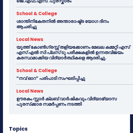
ജെ.എഫ്.എസ്. പുരസ്കാരം
School & College
ശാന്തിനികേതനിൽ അന്താരാഷ്ട്ര യോഗ ദിനം
ആചരിച്ചു
Local News
യൂത്ത് കോൺഗ്രസ്സ് തളിയക്കോണം മേഖല കമ്മറ്റി എസ്
എസ് എൽ സി പ്ലസ് ടു പരീക്ഷകളിൽ ഉന്നതവിജയം
കരസ്ഥമാക്കിയ വിദ്യാർത്ഥികളെ ആദരിച്ചു.
School & College
“നവ് ഓറ” പരിപാടി സംഘടിപ്പിച്ചു
Local News
ഊരകം സ്റ്റാർ ക്ലബ് വാർഷികവും വിദ്യാഭ്യാസ
പുരസ്‌ക്കാര സമർപ്പണം നടത്തി
Topics