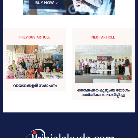
PREVIOUS ARTICLE
NEXT ARTICLE
വായനക്കളരി സമാപനം
തെക്കേക്കര കുടുംബ യോഗം
വാർഷികംസംഘടിപ്പിച്ചു