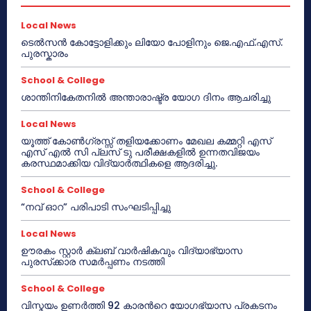
Local News
ടെൽസൻ കോട്ടോളിക്കും ലിയോ പോളിനും ജെ.എഫ്.എസ്.
പുരസ്കാരം
School & College
ശാന്തിനികേതനിൽ അന്താരാഷ്ട്ര യോഗ ദിനം ആചരിച്ചു
Local News
യൂത്ത് കോൺഗ്രസ്സ് തളിയക്കോണം മേഖല കമ്മറ്റി എസ്
എസ് എൽ സി പ്ലസ് ടു പരീക്ഷകളിൽ ഉന്നതവിജയം
കരസ്ഥമാക്കിയ വിദ്യാർത്ഥികളെ ആദരിച്ചു.
School & College
“നവ് ഓറ” പരിപാടി സംഘടിപ്പിച്ചു
Local News
ഊരകം സ്റ്റാർ ക്ലബ് വാർഷികവും വിദ്യാഭ്യാസ
പുരസ്‌ക്കാര സമർപ്പണം നടത്തി
School & College
വിസ്മയം ഉണർത്തി 92 കാരൻറെ യോഗഭ്യാസ പ്രകടനം