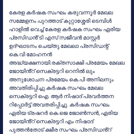
കേരള കർഷക സംഘം കരുവന്നൂർ മേഖല
സമ്മേളനം പുറത്താട് കുറ്റാശ്ശേരി ടെമ്പിൾ
ഹാളിൽ വെച്ച് കേരള കർഷക സംഘം ഏരിയ
പ്രസിഡൻ് ടി എസ് സജീവൻ മാസ്റ്റർ
ഉദ്ഘാടനം
ചെയ്തു.മേഖലാ പ്രസിഡന്റ്
കെ.വി മോഹനൻ
അദ്ധ്യക്ഷനായി.രക്തസാക്ഷി പ്രമേയം മേഖല
ജോയിൻ്റ് സെക്രട്ടറി റെനിൽ ലും
അനുശോചന പ്രമേയം കെ.പി അനിലനും
അവതിരിപ്പിച്ചു.കർഷക സംഘം മേഖല
സെക്രട്ടറി ഐ. ആർ നിഷാദ് പ്രവർത്തന
റിപ്പോർട്ട്‌ അവതരിപ്പിച്ചു. കർഷക സംഘം
ഏരിയ ട്രഷറർ കെ.ജെ ജോൺസൻ, ഏരിയ
ജോയിൻ്റ് സെക്രട്ടറി എം നിഷാദ്
പുത്തൻതോട് ക്ഷീര സംഘം പ്രസിഡൻ്റ്