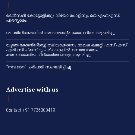
ടെൽസൻ കോട്ടോളിക്കും ലിയോ പോളിനും ജെ.എഫ്.എസ്.
പുരസ്കാരം
ശാന്തിനികേതനിൽ അന്താരാഷ്ട്ര യോഗ ദിനം ആചരിച്ചു
യൂത്ത് കോൺഗ്രസ്സ് തളിയക്കോണം മേഖല കമ്മറ്റി എസ് എസ്
എൽ സി പ്ലസ് ടു പരീക്ഷകളിൽ ഉന്നതവിജയം
കരസ്ഥമാക്കിയ വിദ്യാർത്ഥികളെ ആദരിച്ചു.
“നവ് ഓറ” പരിപാടി സംഘടിപ്പിച്ചു
Advertise with us
Contact +91 7736000419