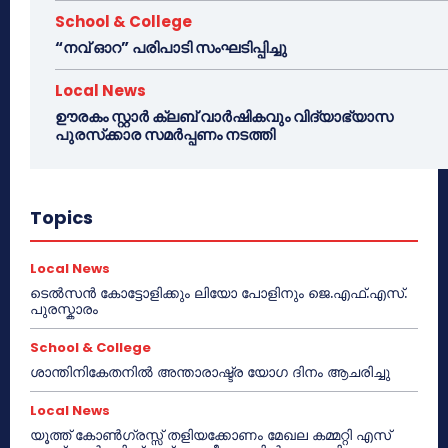
School & College
“നവ് ഓറ” പരിപാടി സംഘടിപ്പിച്ചു
Local News
ഊരകം സ്റ്റാർ ക്ലബ് വാർഷികവും വിദ്യാഭ്യാസ
പുരസ്‌ക്കാര സമർപ്പണം നടത്തി
Topics
Local News
ടെൽസൻ കോട്ടോളിക്കും ലിയോ പോളിനും ജെ.എഫ്.എസ്.
പുരസ്കാരം
School & College
ശാന്തിനികേതനിൽ അന്താരാഷ്ട്ര യോഗ ദിനം ആചരിച്ചു
Local News
യൂത്ത് കോൺഗ്രസ്സ് തളിയക്കോണം മേഖല കമ്മറ്റി എസ്