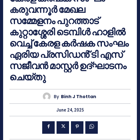
കരുവന്നൂർ മേഖല
സമ്മേളനം പുറത്താട്
കുറ്റാശ്ശേരി ടെമ്പിൾ ഹാളിൽ
വെച്ച് കേരള കർഷക സംഘം
ഏരിയ പ്രസിഡൻ് ടി എസ്
സജീവൻ മാസ്റ്റർ ഉദ്ഘാടനം
ചെയ്തു
By
Binh J Thottan
June 24, 2025