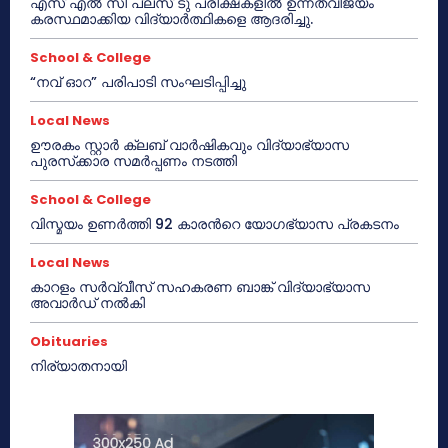
എസ് എൽ സി പ്ലസ് ടു പരീക്ഷകളിൽ ഉന്നതവിജയം
കരസ്ഥമാക്കിയ വിദ്യാർത്ഥികളെ ആദരിച്ചു.
School & College
“നവ് ഓറ” പരിപാടി സംഘടിപ്പിച്ചു
Local News
ഊരകം സ്റ്റാർ ക്ലബ് വാർഷികവും വിദ്യാഭ്യാസ
പുരസ്‌ക്കാര സമർപ്പണം നടത്തി
School & College
വിസ്മയം ഉണർത്തി 92 കാരൻറെ യോഗഭ്യാസ പ്രകടനം
Local News
കാറളം സർവ്വീസ് സഹകരണ ബാങ്ക് വിദ്യാഭ്യാസ
അവാർഡ് നൽകി
Obituaries
നിര്യാതനായി