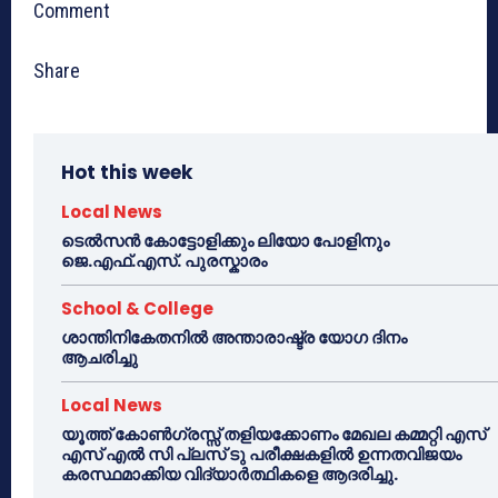
Comment
Share
Hot this week
Local News
ടെൽസൻ കോട്ടോളിക്കും ലിയോ പോളിനും
ജെ.എഫ്.എസ്. പുരസ്കാരം
School & College
ശാന്തിനികേതനിൽ അന്താരാഷ്ട്ര യോഗ ദിനം
ആചരിച്ചു
Local News
യൂത്ത് കോൺഗ്രസ്സ് തളിയക്കോണം മേഖല കമ്മറ്റി എസ്
എസ് എൽ സി പ്ലസ് ടു പരീക്ഷകളിൽ ഉന്നതവിജയം
കരസ്ഥമാക്കിയ വിദ്യാർത്ഥികളെ ആദരിച്ചു.