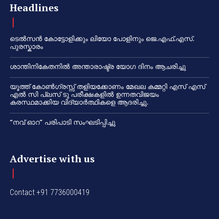
Headlines
ടെൽസൻ കോട്ടോളിക്കും ലിയോ പോളിനും ജെ.എഫ്.എസ്.
പുരസ്കാരം
ശാന്തിനികേതനിൽ അന്താരാഷ്ട്ര യോഗ ദിനം ആചരിച്ചു
യൂത്ത് കോൺഗ്രസ്സ് തളിയക്കോണം മേഖല കമ്മറ്റി എസ് എസ്
എൽ സി പ്ലസ് ടു പരീക്ഷകളിൽ ഉന്നതവിജയം
കരസ്ഥമാക്കിയ വിദ്യാർത്ഥികളെ ആദരിച്ചു.
“നവ് ഓറ” പരിപാടി സംഘടിപ്പിച്ചു
Advertise with us
Contact +91 7736000419