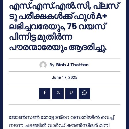
എസ്.എസ്.എൽ.സി, പ്ലസ്
ടു പരീക്ഷകൾക്ക് ഫുൾ A+
ലഭിച്ചവരേയും, 75 വയസ്
പിന്നിട്ട മുതിർന്ന
പൗരന്മാരേയും ആദരിച്ചു.
By
Binh J Thottan
June 17, 2025
ജോൺസൺ
തോട്ടാൻ്റെ വസതിയിൽ വെച്ച്
നടന്ന ചടങ്ങിൽ വാർഡ് കൗൺസിലർ മിനി