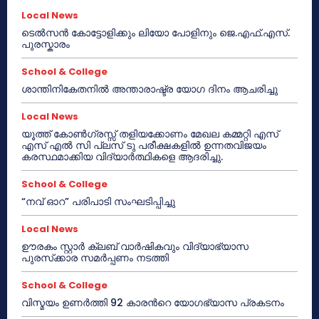
Local News
ടെൽസൻ കോട്ടോളിക്കും ലിയോ പോളിനും ജെ.എഫ്.എസ്.
പുരസ്കാരം
School & College
ശാന്തിനികേതനിൽ അന്താരാഷ്ട്ര യോഗ ദിനം ആചരിച്ചു
Local News
യൂത്ത് കോൺഗ്രസ്സ് തളിയക്കോണം മേഖല കമ്മറ്റി എസ്
എസ് എൽ സി പ്ലസ് ടു പരീക്ഷകളിൽ ഉന്നതവിജയം
കരസ്ഥമാക്കിയ വിദ്യാർത്ഥികളെ ആദരിച്ചു.
School & College
“നവ് ഓറ” പരിപാടി സംഘടിപ്പിച്ചു
Local News
ഊരകം സ്റ്റാർ ക്ലബ് വാർഷികവും വിദ്യാഭ്യാസ
പുരസ്‌ക്കാര സമർപ്പണം നടത്തി
School & College
വിസ്മയം ഉണർത്തി 92 കാരൻറെ യോഗഭ്യാസ പ്രകടനം