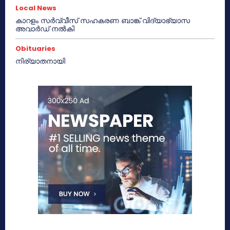
Local News
കാറളം സർവ്വീസ് സഹകരണ ബാങ്ക് വിദ്യാഭ്യാസ
അവാർഡ് നൽകി
Obituaries
നിര്യാതനായി