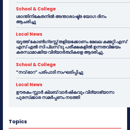
School & College
ശാന്തിനികേതനിൽ അന്താരാഷ്ട്ര യോഗ ദിനം
ആചരിച്ചു
Local News
യൂത്ത് കോൺഗ്രസ്സ് തളിയക്കോണം മേഖല കമ്മറ്റി എസ്
എസ് എൽ സി പ്ലസ് ടു പരീക്ഷകളിൽ ഉന്നതവിജയം
കരസ്ഥമാക്കിയ വിദ്യാർത്ഥികളെ ആദരിച്ചു.
School & College
“നവ് ഓറ” പരിപാടി സംഘടിപ്പിച്ചു
Local News
ഊരകം സ്റ്റാർ ക്ലബ് വാർഷികവും വിദ്യാഭ്യാസ
പുരസ്‌ക്കാര സമർപ്പണം നടത്തി
Topics