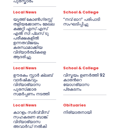
പുരസ്കാരം
Local News
School & College
യൂത്ത് കോൺഗ്രസ്സ്
“നവ് ഓറ” പരിപാടി
തളിയക്കോണം മേഖല
സംഘടിപ്പിച്ചു
കമ്മറ്റി എസ് എസ്
എൽ സി പ്ലസ് ടു
പരീക്ഷകളിൽ
ഉന്നതവിജയം
കരസ്ഥമാക്കിയ
വിദ്യാർത്ഥികളെ
ആദരിച്ചു.
Local News
School & College
ഊരകം സ്റ്റാർ ക്ലബ്
വിസ്മയം ഉണർത്തി 92
വാർഷികവും
കാരൻറെ
വിദ്യാഭ്യാസ
യോഗഭ്യാസ
പുരസ്‌ക്കാര
പ്രകടനം
സമർപ്പണം നടത്തി
Local News
Obituaries
കാറളം സർവ്വീസ്
നിര്യാതനായി
സഹകരണ ബാങ്ക്
വിദ്യാഭ്യാസ
അവാർഡ് നൽകി