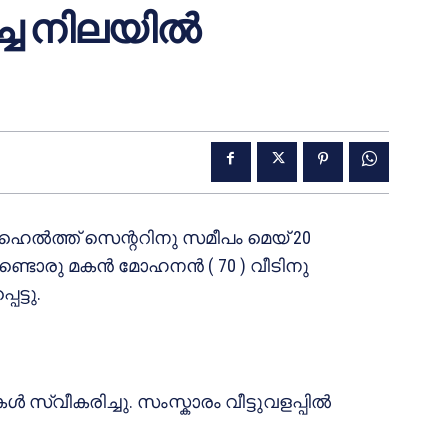
്ച നിലയിൽ
െൽത്ത് സെന്ററിനു സമീപം മെയ് 20
ൊണ്ടൊരു മകൻ മോഹനൻ ( 70 ) വീടിനു
ട്ടു.
സ്വീകരിച്ചു. സംസ്കാരം വീട്ടുവളപ്പിൽ