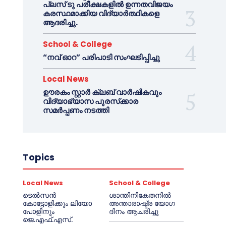
പ്ലസ് ടു പരീക്ഷകളിൽ ഉന്നതവിജയം
കരസ്ഥമാക്കിയ വിദ്യാർത്ഥികളെ
ആദരിച്ചു.
School & College
“നവ് ഓറ” പരിപാടി സംഘടിപ്പിച്ചു
Local News
ഊരകം സ്റ്റാർ ക്ലബ് വാർഷികവും
വിദ്യാഭ്യാസ പുരസ്‌ക്കാര
സമർപ്പണം നടത്തി
Topics
Local News
School & College
ടെൽസൻ
ശാന്തിനികേതനിൽ
കോട്ടോളിക്കും ലിയോ
അന്താരാഷ്ട്ര യോഗ
പോളിനും
ദിനം ആചരിച്ചു
ജെ.എഫ്.എസ്.