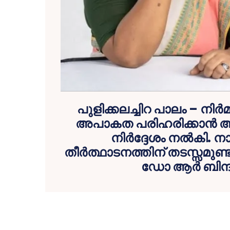
പുളിക്കലച്ചിറ പാലം – നി
അപാകത പരിഹരിക്കാൻ അ
നിർദ്ദേശം നൽകി. ന
തീർത്ഥാടനത്തിന് തടസ്സമുണ്ടാ
ഡോ ആർ ബിന്ദ