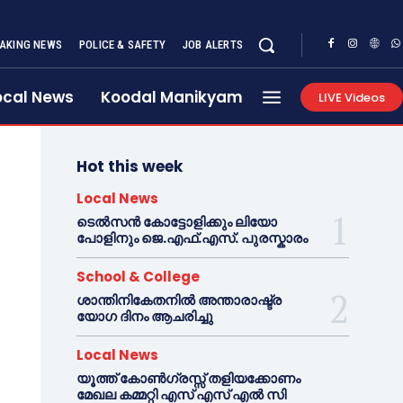
AKING NEWS
POLICE & SAFETY
JOB ALERTS
ocal News
Koodal Manikyam
LIVE Videos
Hot this week
Local News
ടെൽസൻ കോട്ടോളിക്കും ലിയോ
പോളിനും ജെ.എഫ്.എസ്. പുരസ്കാരം
School & College
ശാന്തിനികേതനിൽ അന്താരാഷ്ട്ര
യോഗ ദിനം ആചരിച്ചു
Local News
യൂത്ത് കോൺഗ്രസ്സ് തളിയക്കോണം
മേഖല കമ്മറ്റി എസ് എസ് എൽ സി