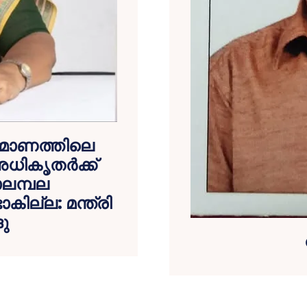
ർമ്മാണത്തിലെ
ധികൃതർക്ക്
ാലമ്പല
കില്ല: മന്ത്രി
ു