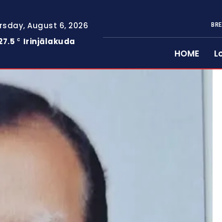
rsday, August 6, 2026
BRE
27.5
Irinjālakuda
C
HOME
L