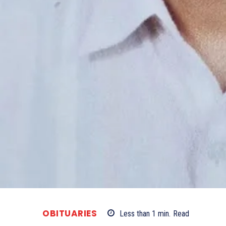
OBITUARIES
Less than 1
min.
Read