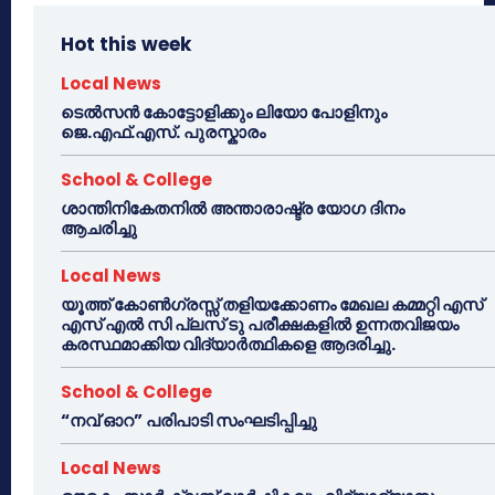
Hot this week
Local News
ടെൽസൻ കോട്ടോളിക്കും ലിയോ പോളിനും
ജെ.എഫ്.എസ്. പുരസ്കാരം
School & College
ശാന്തിനികേതനിൽ അന്താരാഷ്ട്ര യോഗ ദിനം
ആചരിച്ചു
Local News
യൂത്ത് കോൺഗ്രസ്സ് തളിയക്കോണം മേഖല കമ്മറ്റി എസ്
എസ് എൽ സി പ്ലസ് ടു പരീക്ഷകളിൽ ഉന്നതവിജയം
കരസ്ഥമാക്കിയ വിദ്യാർത്ഥികളെ ആദരിച്ചു.
School & College
“നവ് ഓറ” പരിപാടി സംഘടിപ്പിച്ചു
Local News