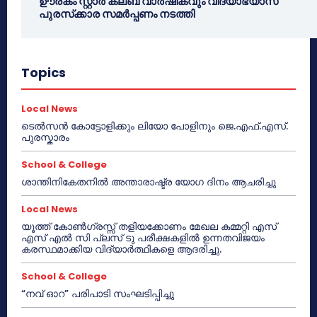
ഊരകം സ്റ്റാർ ക്ലബ് വാർഷികവും വിദ്യാഭ്യാസ
പുരസ്‌ക്കാര സമർപ്പണം നടത്തി
Topics
Local News
ടെൽസൻ കോട്ടോളിക്കും ലിയോ പോളിനും ജെ.എഫ്.എസ്.
പുരസ്കാരം
School & College
ശാന്തിനികേതനിൽ അന്താരാഷ്ട്ര യോഗ ദിനം ആചരിച്ചു
Local News
യൂത്ത് കോൺഗ്രസ്സ് തളിയക്കോണം മേഖല കമ്മറ്റി എസ്
എസ് എൽ സി പ്ലസ് ടു പരീക്ഷകളിൽ ഉന്നതവിജയം
കരസ്ഥമാക്കിയ വിദ്യാർത്ഥികളെ ആദരിച്ചു.
School & College
“നവ് ഓറ” പരിപാടി സംഘടിപ്പിച്ചു