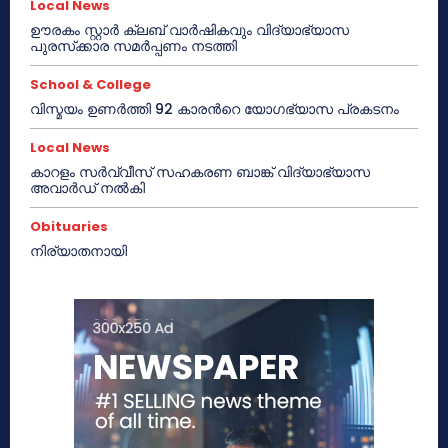
Local News
ഊരകം സ്റ്റാർ ക്ലബ് വാർഷികവും വിദ്യാഭ്യാസ
പുരസ്‌ക്കാര സമർപ്പണം നടത്തി
School & College
വിസ്മയം ഉണർത്തി 92 കാരൻറെ യോഗഭ്യാസ പ്രകടനം
Local News
കാറളം സർവ്വീസ് സഹകരണ ബാങ്ക് വിദ്യാഭ്യാസ
അവാർഡ് നൽകി
Obituaries
നിര്യാതനായി