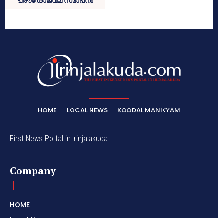
പ്രൗഢോജ്വല സമാപനം
HOME
LOCAL NEWS
KOODAL MANIKYAM
First News Portal in Irinjalakuda.
Company
HOME