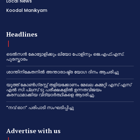
Local News
Koodal Manikyam
Headlines
ടെൽസൻ കോട്ടോളിക്കും ലിയോ പോളിനും ജെ.എഫ്.എസ്.
പുരസ്കാരം
ശാന്തിനികേതനിൽ അന്താരാഷ്ട്ര യോഗ ദിനം ആചരിച്ചു
യൂത്ത് കോൺഗ്രസ്സ് തളിയക്കോണം മേഖല കമ്മറ്റി എസ് എസ്
എൽ സി പ്ലസ് ടു പരീക്ഷകളിൽ ഉന്നതവിജയം
കരസ്ഥമാക്കിയ വിദ്യാർത്ഥികളെ ആദരിച്ചു.
“നവ് ഓറ” പരിപാടി സംഘടിപ്പിച്ചു
Advertise with us