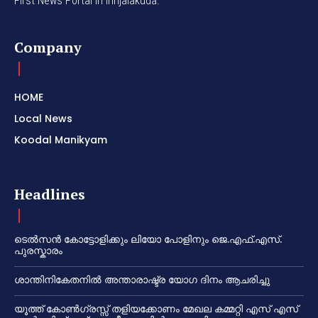
First News Portal in Irinjalakuda.
Company
HOME
Local News
Koodal Manikyam
Headlines
ടെൽസൻ കോട്ടോളിക്കും ലിയോ പോളിനും ജെ.എഫ്.എസ്.
പുരസ്കാരം
ശാന്തിനികേതനിൽ അന്താരാഷ്ട്ര യോഗ ദിനം ആചരിച്ചു
യൂത്ത് കോൺഗ്രസ്സ് തളിയക്കോണം മേഖല കമ്മറ്റി എസ് എസ്