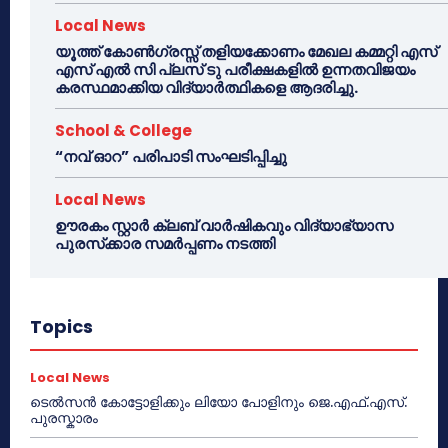
Local News
യൂത്ത് കോൺഗ്രസ്സ് തളിയക്കോണം മേഖല കമ്മറ്റി എസ്
എസ് എൽ സി പ്ലസ് ടു പരീക്ഷകളിൽ ഉന്നതവിജയം
കരസ്ഥമാക്കിയ വിദ്യാർത്ഥികളെ ആദരിച്ചു.
School & College
“നവ് ഓറ” പരിപാടി സംഘടിപ്പിച്ചു
Local News
ഊരകം സ്റ്റാർ ക്ലബ് വാർഷികവും വിദ്യാഭ്യാസ
പുരസ്‌ക്കാര സമർപ്പണം നടത്തി
Topics
Local News
ടെൽസൻ കോട്ടോളിക്കും ലിയോ പോളിനും ജെ.എഫ്.എസ്.
പുരസ്കാരം