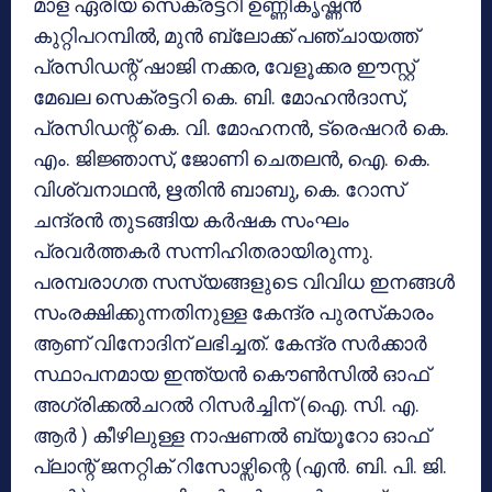
മാള ഏരിയ സെക്രട്ടറി ഉണ്ണികൃഷ്ണന്‍
കുറ്റിപറമ്പില്‍, മുന്‍ ബ്ലോക്ക് പഞ്ചായത്ത്
പ്രസിഡന്റ് ഷാജി നക്കര, വേളൂക്കര ഈസ്റ്റ്
മേഖല സെക്രട്ടറി കെ. ബി. മോഹന്‍ദാസ്,
പ്രസിഡന്റ് കെ. വി. മോഹനന്‍, ട്രെഷറര്‍ കെ.
എം. ജിജ്ഞാസ്, ജോണി ചെതലന്‍, ഐ. കെ.
വിശ്വനാഥന്‍, ഋതിന്‍ ബാബു, കെ. റോസ്
ചന്ദ്രന്‍ തുടങ്ങിയ കര്‍ഷക സംഘം
പ്രവര്‍ത്തകര്‍ സന്നിഹിതരായിരുന്നു.
പരമ്പരാഗത സസ്യങ്ങളുടെ വിവിധ ഇനങ്ങള്‍
സംരക്ഷിക്കുന്നതിനുള്ള കേന്ദ്ര പുരസ്‌കാരം
ആണ് വിനോദിന് ലഭിച്ചത്. കേന്ദ്ര സര്‍ക്കാര്‍
സ്ഥാപനമായ ഇന്ത്യന്‍ കൌണ്‍സില്‍ ഓഫ്
അഗ്രിക്കല്‍ചറല്‍ റിസര്‍ച്ചിന് (ഐ. സി. എ.
ആര്‍ ) കീഴിലുള്ള നാഷണല്‍ ബ്യൂറോ ഓഫ്
പ്ലാന്റ് ജനറ്റിക് റിസോഴ്സിന്റെ (എന്‍. ബി. പി. ജി.