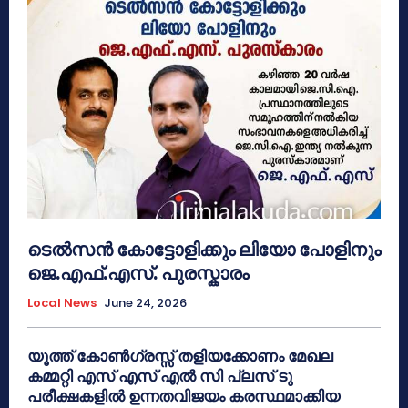
ടെൽസൻ കോട്ടോളിക്കും ലിയോ പോളിനും
ജെ.എഫ്.എസ്. പുരസ്കാരം
Local News
June 24, 2026
യൂത്ത് കോൺഗ്രസ്സ് തളിയക്കോണം മേഖല
കമ്മറ്റി എസ് എസ് എൽ സി പ്ലസ് ടു
പരീക്ഷകളിൽ ഉന്നതവിജയം കരസ്ഥമാക്കിയ