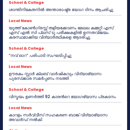
School & College
ശാന്തിനികേതനിൽ അന്താരാഷ്ട്ര യോഗ ദിനം ആചരിച്ചു
Local News
യൂത്ത് കോൺഗ്രസ്സ് തളിയക്കോണം മേഖല കമ്മറ്റി എസ്
എസ് എൽ സി പ്ലസ് ടു പരീക്ഷകളിൽ ഉന്നതവിജയം
കരസ്ഥമാക്കിയ വിദ്യാർത്ഥികളെ ആദരിച്ചു.
School & College
“നവ് ഓറ” പരിപാടി സംഘടിപ്പിച്ചു
Local News
ഊരകം സ്റ്റാർ ക്ലബ് വാർഷികവും വിദ്യാഭ്യാസ
പുരസ്‌ക്കാര സമർപ്പണം നടത്തി
School & College
വിസ്മയം ഉണർത്തി 92 കാരൻറെ യോഗഭ്യാസ പ്രകടനം
Local News
കാറളം സർവ്വീസ് സഹകരണ ബാങ്ക് വിദ്യാഭ്യാസ
അവാർഡ് നൽകി