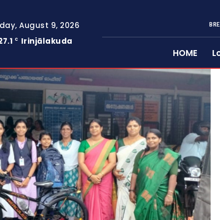
day, August 9, 2026
BRE
27.1
Irinjālakuda
C
HOME
L