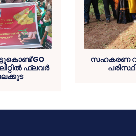
ടുകൊണ്ട് GO
സഹകരണ വകുപ
ലിറ്റിൽ ഫ്ലവർ
പരിസ്ഥ
ലക്കുട