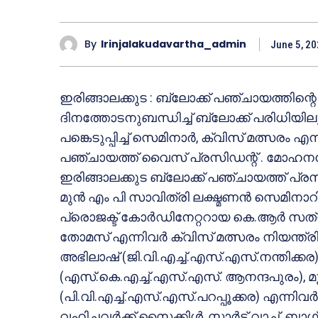
By
Irinjalakudavartha_admin
June 5, 2
ഇരിങ്ങാലക്കുട : ബ്ലോക്ക് പഞ്ചായത്തിന
ദിനത്തോടനുബന്ധിച്ച് ബ്ലോക്ക് പരിധിയി
പങ്കെടുപ്പിച്ച് സെമിനാർ, ക്വിസ് മത്സരം എന
പഞ്ചായത്ത് വൈസ് പ്രസിഡന്റ് . മോഹനന്
ഇരിങ്ങാലക്കുട ബ്ലോക്ക് പഞ്ചായത്ത് പ്ര
മുൻ എം പി സാവിത്രി ലക്ഷ്മണൻ സെമിനാറ
പ്രൊജക്ട് കോർഡിനേറ്ററായ കെ.ആർ സ
തോമസ് എന്നിവർ ക്വിസ് മത്സരം നിയന്ത്രിച
അഭിലാഷ് (ജി.വി.എച്ച്.എസ്.എസ്.നന്തിക്ക
(എസ്.കെ.എച്ച്.എസ്.എസ്. ആനന്ദപുരം), മൂന
(പി.വി.എച്ച്.എസ്.എസ്.പറപ്പൂക്കര) എന്നിവർ ക
വഹിച്ചവർക്ക് സൈക്കിൾ, സ്മാർട്ട് വാച്ച്, ബാഗ