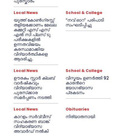
പുരസ്കാരം
Local News
School & College
യൂത്ത് കോൺഗ്രസ്സ്
“നവ് ഓറ” പരിപാടി
തളിയക്കോണം മേഖല
സംഘടിപ്പിച്ചു
കമ്മറ്റി എസ് എസ്
എൽ സി പ്ലസ് ടു
പരീക്ഷകളിൽ
ഉന്നതവിജയം
കരസ്ഥമാക്കിയ
വിദ്യാർത്ഥികളെ
ആദരിച്ചു.
Local News
School & College
ഊരകം സ്റ്റാർ ക്ലബ്
വിസ്മയം ഉണർത്തി 92
വാർഷികവും
കാരൻറെ
വിദ്യാഭ്യാസ
യോഗഭ്യാസ
പുരസ്‌ക്കാര
പ്രകടനം
സമർപ്പണം നടത്തി
Local News
Obituaries
കാറളം സർവ്വീസ്
നിര്യാതനായി
സഹകരണ ബാങ്ക്
വിദ്യാഭ്യാസ
അവാർഡ് നൽകി