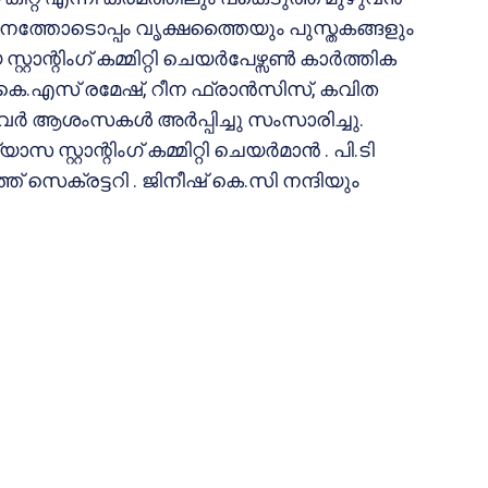
നത്തോടൊപ്പം വൃക്ഷത്തൈയും പുസ്തകങ്ങളും
്റാന്റിംഗ് കമ്മിറ്റി ചെയർപേഴ്സൺ കാർത്തിക
 കെ.എസ് രമേഷ്, റീന ഫ്രാന്‍സിസ്, കവിത
ിവർ ആശംസകൾ അർപ്പിച്ചു സംസാരിച്ചു.
്റ്റാന്റിംഗ് കമ്മിറ്റി ചെയർമാൻ . പി.ടി
സെക്രട്ടറി . ജിനീഷ് കെ.സി നന്ദിയും