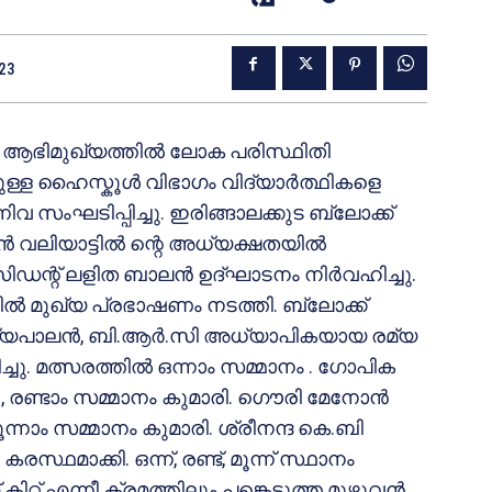
023
്റെ ആഭിമുഖ്യത്തിൽ ലോക പരിസ്ഥിതി
ലുള്ള ഹൈസ്കൂൾ വിഭാഗം വിദ്യാർത്ഥികളെ
്നിവ സംഘടിപ്പിച്ചു. ഇരിങ്ങാലക്കുട ബ്ലോക്ക്
‍ വലിയാട്ടിൽ ന്റെ അധ്യക്ഷതയിൽ
സിഡന്റ് ലളിത ബാലൻ ഉദ്‌ഘാടനം നിർവഹിച്ചു.
ിൽ മുഖ്യ പ്രഭാഷണം നടത്തി. ബ്ലോക്ക്
ത്യപാലൻ, ബി.ആർ.സി അധ്യാപികയായ രമ്യ
്ചു. മത്സരത്തിൽ ഒന്നാം സമ്മാനം . ഗോപിക
ര), രണ്ടാം സമ്മാനം കുമാരി. ഗൌരി മേനോൻ
്നാം സമ്മാനം കുമാരി. ശ്രീനന്ദ കെ.ബി
രസ്ഥമാക്കി. ഒന്ന്, രണ്ട്, മൂന്ന് സ്ഥാനം
് കിറ്റ് എന്നീ ക്രമത്തിലും പങ്കെടുത്ത മുഴുവൻ