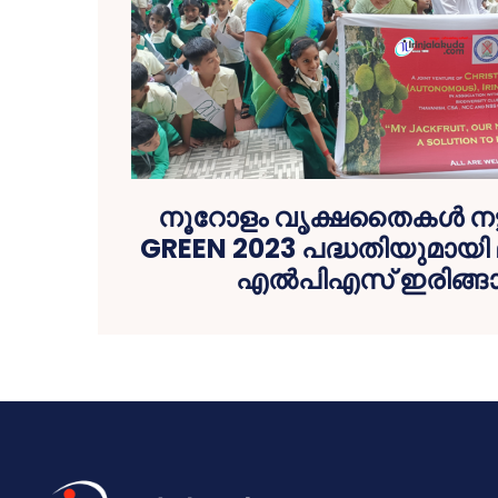
നൂറോളം വൃക്ഷതൈകൾ നട്
GREEN 2023 പദ്ധതിയുമായി 
എൽപിഎസ് ഇരിങ്ങാ