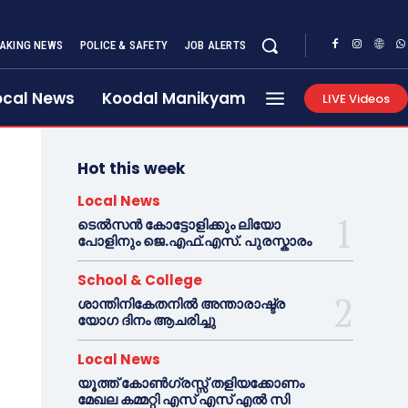
AKING NEWS
POLICE & SAFETY
JOB ALERTS
ocal News
Koodal Manikyam
LIVE Videos
Hot this week
Local News
ടെൽസൻ കോട്ടോളിക്കും ലിയോ
പോളിനും ജെ.എഫ്.എസ്. പുരസ്കാരം
School & College
ശാന്തിനികേതനിൽ അന്താരാഷ്ട്ര
യോഗ ദിനം ആചരിച്ചു
Local News
യൂത്ത് കോൺഗ്രസ്സ് തളിയക്കോണം
മേഖല കമ്മറ്റി എസ് എസ് എൽ സി