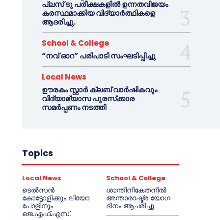
പ്ലസ് ടു പരീക്ഷകളിൽ ഉന്നതവിജയം
കരസ്ഥമാക്കിയ വിദ്യാർത്ഥികളെ
ആദരിച്ചു.
School & College
“നവ് ഓറ” പരിപാടി സംഘടിപ്പിച്ചു
Local News
ഊരകം സ്റ്റാർ ക്ലബ് വാർഷികവും
വിദ്യാഭ്യാസ പുരസ്‌ക്കാര
സമർപ്പണം നടത്തി
Topics
Local News
School & College
ടെൽസൻ
ശാന്തിനികേതനിൽ
കോട്ടോളിക്കും ലിയോ
അന്താരാഷ്ട്ര യോഗ
പോളിനും
ദിനം ആചരിച്ചു
ജെ.എഫ്.എസ്.