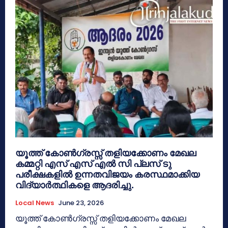
യൂത്ത് കോൺഗ്രസ്സ് തളിയക്കോണം മേഖല
കമ്മറ്റി എസ് എസ് എൽ സി പ്ലസ് ടു
പരീക്ഷകളിൽ ഉന്നതവിജയം കരസ്ഥമാക്കിയ
വിദ്യാർത്ഥികളെ ആദരിച്ചു.
Local News
June 23, 2026
യൂത്ത് കോൺഗ്രസ്സ് തളിയക്കോണം മേഖല