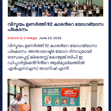
വിസ്മയം ഉണർത്തി 92 കാരൻറെ യോഗഭ്യാസ
പ്രകടനം
School & College
June 23, 2026
വിസ്മയം ഉണർത്തി 92 കാരൻറെ യോഗഭ്യാസ
പ്രകടനം: അന്താരാഷ്ട്ര യോഗ ദിനവുമായി
ബന്ധപ്പെട്ട് ക്രൈസ്റ്റ് കോളേജ് ബിപി ഇ
ഡിപ്പാർട്ട്മെൻ്റിൻ്റെ ആഭിമുഖ്യത്തിൽ
എൻഎസ്എസ്, തവനിഷ് എന്നീ...