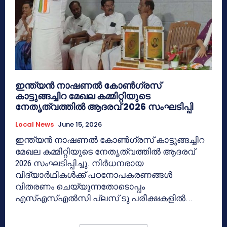
ഇന്ത്യൻ നാഷണൽ കോൺഗ്രസ്
കാട്ടുങ്ങച്ചിറ മേഖല കമ്മിറ്റിയുടെ
നേതൃത്വത്തിൽ ആദരവ് 2026 സംഘടിപ്പി
Local News
June 15, 2026
ഇന്ത്യൻ നാഷണൽ കോൺഗ്രസ് കാട്ടുങ്ങച്ചിറ
മേഖല കമ്മിറ്റിയുടെ നേതൃത്വത്തിൽ ആദരവ്
2026 സംഘടിപ്പിച്ചു. നിർധനരായ
വിദ്യാർഥികൾക്ക് പഠനോപകരണങ്ങൾ
വിതരണം ചെയ്യുന്നതോടൊപ്പം
എസ്എസ്എൽസി പ്ലസ് ടു പരീക്ഷകളിൽ...