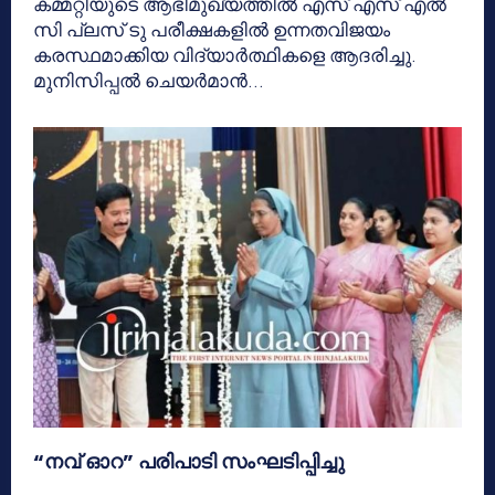
കമ്മറ്റിയുടെ ആഭിമുഖ്യത്തിൽ എസ് എസ് എൽ
സി പ്ലസ് ടു പരീക്ഷകളിൽ ഉന്നതവിജയം
കരസ്ഥമാക്കിയ വിദ്യാർത്ഥികളെ ആദരിച്ചു.
മുനിസിപ്പൽ ചെയർമാൻ...
“നവ് ഓറ” പരിപാടി സംഘടിപ്പിച്ചു