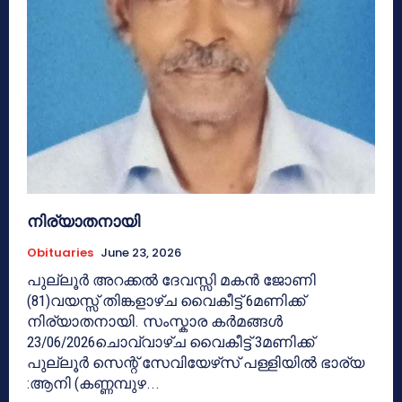
നിര്യാതനായി
Obituaries
June 23, 2026
പുല്ലൂർ അറക്കൽ ദേവസ്സി മകൻ ജോണി
(81)വയസ്സ് തിങ്കളാഴ്ച വൈകീട്ട് 6മണിക്ക്
നിര്യാതനായി. സംസ്കാര കർമങ്ങൾ
23/06/2026ചൊവ്വാഴ്ച വൈകീട്ട് 3മണിക്ക്
പുല്ലൂർ സെന്റ് സേവിയേഴ്‌സ് പള്ളിയിൽ ഭാര്യ
:ആനി (കണ്ണമ്പുഴ...