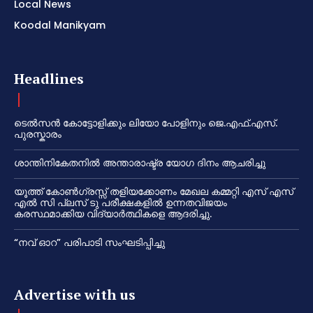
Local News
Koodal Manikyam
Headlines
ടെൽസൻ കോട്ടോളിക്കും ലിയോ പോളിനും ജെ.എഫ്.എസ്.
പുരസ്കാരം
ശാന്തിനികേതനിൽ അന്താരാഷ്ട്ര യോഗ ദിനം ആചരിച്ചു
യൂത്ത് കോൺഗ്രസ്സ് തളിയക്കോണം മേഖല കമ്മറ്റി എസ് എസ്
എൽ സി പ്ലസ് ടു പരീക്ഷകളിൽ ഉന്നതവിജയം
കരസ്ഥമാക്കിയ വിദ്യാർത്ഥികളെ ആദരിച്ചു.
“നവ് ഓറ” പരിപാടി സംഘടിപ്പിച്ചു
Advertise with us