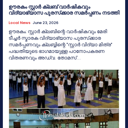
ഊരകം സ്റ്റാർ ക്ലബ് വാർഷികവും
വിദ്യാഭ്യാസ പുരസ്‌ക്കാര സമർപ്പണം നടത്തി
Local News
June 23, 2026
ഊരകം: സ്റ്റാർ ക്ലബിന്റെ വാർഷികവും മേരി
ടീച്ചർ സ്മാരക വിദ്യാഭ്യാസ പുരസ്‌ക്കാര
സമർപ്പണവും ക്ലബ്ബിന്റെ "സ്റ്റാർ വിദ്യാ മിത്ര"
പദ്ധതിയുടെ ഭാഗമായുള്ള പഠനോപകരണ
വിതരണവും അഡ്വ. തോമസ്...