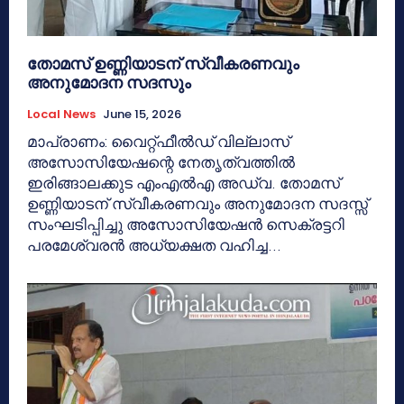
തോമസ് ഉണ്ണിയാടന് സ്വീകരണവും
അനുമോദന സദസും
Local News
June 15, 2026
മാപ്രാണം: വൈറ്റ്ഫീൽഡ് വില്ലാസ്
അസോസിയേഷന്റെ നേതൃത്വത്തിൽ
ഇരിങ്ങാലക്കുട എംഎൽഎ അഡ്വ. തോമസ്
ഉണ്ണിയാടന് സ്വീകരണവും അനുമോദന സദസ്സ്
സംഘടിപ്പിച്ചു അസോസിയേഷൻ സെക്രട്ടറി
പരമേശ്വരൻ അധ്യക്ഷത വഹിച്ച...