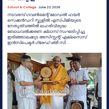
School & College
June 23, 2026
നടവരമ്പ് ഗവൺമെന്റ് മോഡൽ ഹയർ
സെക്കൻഡറി സ്കൂളിൽ എസ്പിജിയുടെ
നേതൃത്വത്തിൽ ലഹരിവിരുദ്ധ
ബോധവൽക്കരണ ക്ലാസ് സംഘടിപ്പിച്ചു
ഇരിഞ്ഞാലക്കുട അസിസ്റ്റന്റ് എക്സൈസ്
ഇൻസ്പെക്ടർ ഗ്രേഡ് ശ്രീ സി...