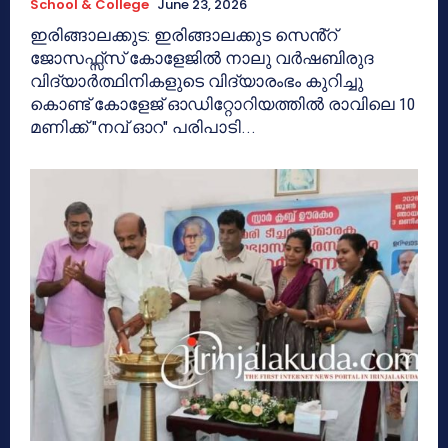
School & College
June 23, 2026
ഇരിങ്ങാലക്കുട: ഇരിങ്ങാലക്കുട സെൻ്റ്
ജോസഫ്സ്സ് കോളേജിൽ നാലു വർഷബിരുദ
വിദ്യാർത്ഥിനികളുടെ വിദ്യാരംഭം കുറിച്ചു
കൊണ്ട് കോളേജ് ഓഡിറ്റോറിയത്തിൽ രാവിലെ 10
മണിക്ക് "നവ് ഓറ" പരിപാടി...