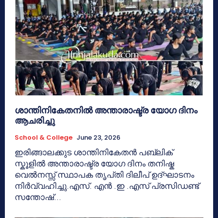
ശാന്തിനികേതനിൽ അന്താരാഷ്ട്ര യോഗ ദിനം
ആചരിച്ചു
School & College
June 23, 2026
ഇരിങ്ങാലക്കുട ശാന്തിനികേതൻ പബ്ലിക്
സ്കൂളിൽ അന്താരാഷ്ട്ര യോഗ ദിനം തനിഷ്ക
വെൽനസ്സ് സ്ഥാപക തൃപ്‌തി ദിലീപ് ഉദ്ഘാടനം
നിർവ്വഹിച്ചു.എസ്. എൻ .ഇ .എസ് പ്രസിഡണ്ട്
സന്തോഷ്...