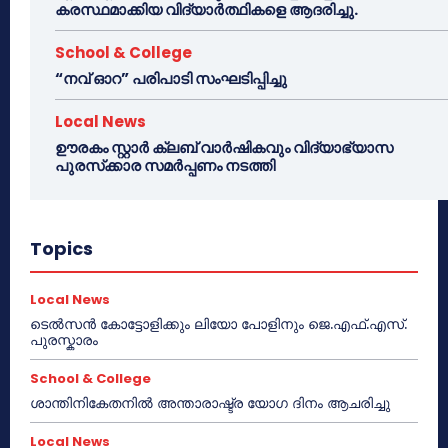
കരസ്ഥമാക്കിയ വിദ്യാർത്ഥികളെ ആദരിച്ചു.
School & College
“നവ് ഓറ” പരിപാടി സംഘടിപ്പിച്ചു
Local News
ഊരകം സ്റ്റാർ ക്ലബ് വാർഷികവും വിദ്യാഭ്യാസ
പുരസ്‌ക്കാര സമർപ്പണം നടത്തി
Topics
Local News
ടെൽസൻ കോട്ടോളിക്കും ലിയോ പോളിനും ജെ.എഫ്.എസ്.
പുരസ്കാരം
School & College
ശാന്തിനികേതനിൽ അന്താരാഷ്ട്ര യോഗ ദിനം ആചരിച്ചു
Local News