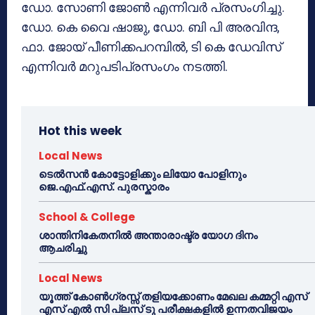
ഡോ. സോണി ജോൺ എന്നിവർ പ്രസംഗിച്ചു.
ഡോ. കെ വൈ ഷാജു, ഡോ. ബി പി അരവിന്ദ,
ഫാ. ജോയ് പീണിക്കപറമ്പിൽ, ടി കെ ഡേവിസ്
എന്നിവർ മറുപടിപ്രസംഗം നടത്തി.
Hot this week
Local News
ടെൽസൻ കോട്ടോളിക്കും ലിയോ പോളിനും
ജെ.എഫ്.എസ്. പുരസ്കാരം
School & College
ശാന്തിനികേതനിൽ അന്താരാഷ്ട്ര യോഗ ദിനം
ആചരിച്ചു
Local News
യൂത്ത് കോൺഗ്രസ്സ് തളിയക്കോണം മേഖല കമ്മറ്റി എസ്
എസ് എൽ സി പ്ലസ് ടു പരീക്ഷകളിൽ ഉന്നതവിജയം