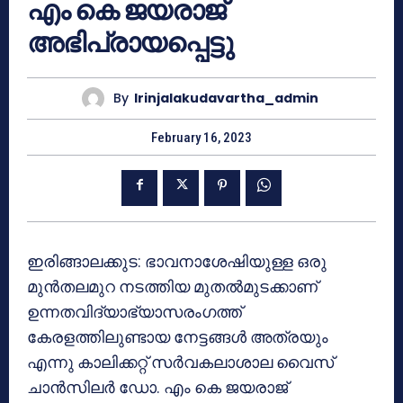
എം കെ ജയരാജ്
അഭിപ്രായപ്പെട്ടു
By
Irinjalakudavartha_admin
February 16, 2023
ഇരിങ്ങാലക്കുട: ഭാവനാശേഷിയുള്ള ഒരു
മുൻതലമുറ നടത്തിയ മുതൽമുടക്കാണ്
ഉന്നതവിദ്യാഭ്യാസരംഗത്ത്
കേരളത്തിലുണ്ടായ നേട്ടങ്ങൾ അത്രയും
എന്നു കാലിക്കറ്റ് സർവകലാശാല വൈസ്
ചാൻസിലർ ഡോ. എം കെ ജയരാജ്