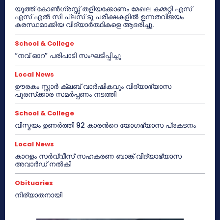
യൂത്ത് കോൺഗ്രസ്സ് തളിയക്കോണം മേഖല കമ്മറ്റി എസ്
എസ് എൽ സി പ്ലസ് ടു പരീക്ഷകളിൽ ഉന്നതവിജയം
കരസ്ഥമാക്കിയ വിദ്യാർത്ഥികളെ ആദരിച്ചു.
School & College
“നവ് ഓറ” പരിപാടി സംഘടിപ്പിച്ചു
Local News
ഊരകം സ്റ്റാർ ക്ലബ് വാർഷികവും വിദ്യാഭ്യാസ
പുരസ്‌ക്കാര സമർപ്പണം നടത്തി
School & College
വിസ്മയം ഉണർത്തി 92 കാരൻറെ യോഗഭ്യാസ പ്രകടനം
Local News
കാറളം സർവ്വീസ് സഹകരണ ബാങ്ക് വിദ്യാഭ്യാസ
അവാർഡ് നൽകി
Obituaries
നിര്യാതനായി