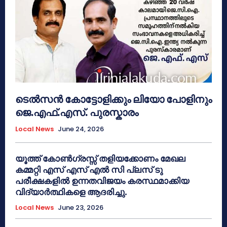
ടെൽസൻ കോട്ടോളിക്കും ലിയോ പോളിനും
ജെ.എഫ്.എസ്. പുരസ്കാരം
Local News
June 24, 2026
യൂത്ത് കോൺഗ്രസ്സ് തളിയക്കോണം മേഖല
കമ്മറ്റി എസ് എസ് എൽ സി പ്ലസ് ടു
പരീക്ഷകളിൽ ഉന്നതവിജയം കരസ്ഥമാക്കിയ
വിദ്യാർത്ഥികളെ ആദരിച്ചു.
Local News
June 23, 2026