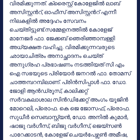
വിരമിക്കുന്നത്. ക്രൈസ്റ്റ് കോളേജിൽ ലാബ്
അസിസ്റ്റൻറ്, ഓഫീസ് അസിസ്റ്റൻറ് എന്നീ
നിലകളിൽ അദ്ദേഹം സേവനം
ചെയ്തിട്ടുണ്ട്.സമ്മേളനത്തിൽ കോളേജ്
മാനേജർ ഫാ. ജേക്കബ് ഞെരിഞ്ഞാമ്പള്ളി
അധ്യക്ഷത വഹിച്ചു. വിരമിക്കുന്നവരുടെ
ഛായാചിത്രം അനാച്ഛാദനം ചെയ്ത്
അനുഗ്രഹ പ്രഭാഷണം നടത്തിയത് സി എം
ഐ സഭയുടെ പ്രിയോർ ജനറൽ ഫാ. തോമസ്
ചാത്തമ്പറമ്പിലാണ്. പ്രിൻസിപ്പാൾ ഫാ. ഡോ.
ജോളി ആൻഡ്രൂസ്, കാലിക്കറ്റ്
സർവകലാശാല സിൻഡിക്കേറ്റ് അംഗം യൂജിൻ
മോറെലി, പ്രൊഫ. കെ ജെ ജോസഫ്, പ്രൊഫ.
സുധീർ സെബാസ്റ്റ്യൻ, ഡോ. അനിൽ കുമാർ,
ഷാജു വർഗീസ്, ബിജു വർഗീസ്, ജെയ്സൺ
പാറേക്കാടൻ, കോളേജ് ചെയർപേഴ്സൺ അമീഷ,