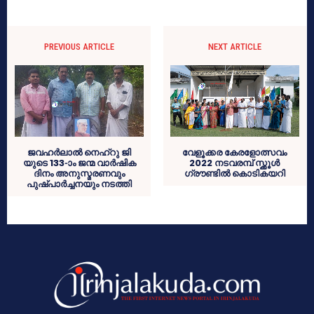
PREVIOUS ARTICLE
NEXT ARTICLE
ജവഹർലാൽ നെഹ്റു ജി
വേളൂക്കര കേരളോത്സവം
യുടെ 133-ാം ജന്മ വാർഷിക
2022 നടവരമ്പ് സ്ക്കൂൾ
ദിനം അനുസ്മരണവും
ഗ്രൗണ്ടിൽ കൊടികയറി
പുഷ്പാർച്ചനയും നടത്തി