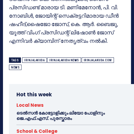
പ്രസിഡണ്ട്‌ മാരായ ടി. മണിമേനോൻ, പി. വി.
നോബിൾ, ജോയിന്റ് സെക്രട്ടറിമാരായ ഡീൻ
ഷഹീദ്,ഷൈജോ ജോസ്, കെ. ആർ. ബൈജു,
യൂത്ത് വിംഗ് പ്രസിഡന്റ്‌ ലിഷോൺ ജോസ്
എന്നിവർ ക്യാമ്പിന് നേതൃത്വം നൽകി.
TAGS
IRINJALAKUDA
IRINJALAKUDA NEWS
IRINJALAKUDA.COM
NEWS
Hot this week
Local News
ടെൽസൻ കോട്ടോളിക്കും ലിയോ പോളിനും
ജെ.എഫ്.എസ്. പുരസ്കാരം
School & College