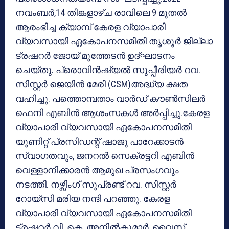
നവംബർ,14 തിങ്കളാഴ്ച രാവിലെ 9 മുതൽ
ആരംഭിച്ച ക്യാമ്പ് കേരള വ്യാപാരി
വ്യവസായി ഏകോപനസമിതി തൃശൂർ ജില്ലാ
ട്രഷറർ ജോയ് മൂത്തേടൻ ഉദ്ഘാടനം
ചെയ്‌തു. പ്രൊവിൻഷ്യൽ സുപ്പീരിയർ റവ.
സിസ്റ്റർ ജെയിൻ മേരി (CSM)അദ്ധ്യ ക്ഷത
വഹിച്ചു. പത്തൊമ്പതാം വാർഡ് കൗൺസിലർ
ഫെനി എബിൻ ആശംസകൾ അർപ്പിച്ചു.കേരള
വ്യാപാരി വ്യവസായി ഏകോപനസമിതി
യൂണിറ്റ് പ്രസിഡന്റ്‌ ഷാജു പാറേക്കാടൻ
സ്വാഗതവും, ജനറൽ സെക്രട്ടറി എബിൻ
വെള്ളാനിക്കാരൻ ആമുഖ പ്രസംഗവും
നടത്തി. നഴ്സിംഗ് സൂപ്രണ്ട് റവ. സിസ്റ്റർ
റോയ്‌സി മരിയ നന്ദി പറഞ്ഞു. കേരള
വ്യാപാരി വ്യവസായി ഏകോപനസമിതി
ട്രഷറർ വി. കെ. അനിൽകുമാർ, വൈസ്