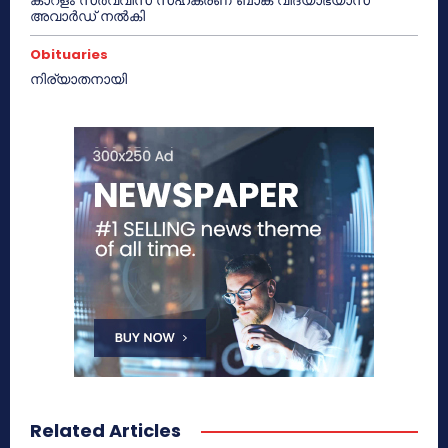
കാറളം സർവ്വീസ് സഹകരണ ബാങ്ക് വിദ്യാഭ്യാസ
അവാർഡ് നൽകി
Obituaries
നിര്യാതനായി
Related Articles