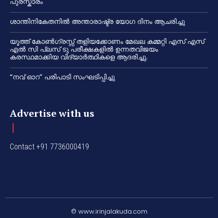
പുരസ്കാരം
ശാന്തിനികേതനിൽ അന്താരാഷ്ട്ര യോഗ ദിനം ആചരിച്ചു
യൂത്ത് കോൺഗ്രസ്സ് തളിയക്കോണം മേഖല കമ്മറ്റി എസ് എസ്
എൽ സി പ്ലസ് ടു പരീക്ഷകളിൽ ഉന്നതവിജയം
കരസ്ഥമാക്കിയ വിദ്യാർത്ഥികളെ ആദരിച്ചു.
“നവ് ഓറ” പരിപാടി സംഘടിപ്പിച്ചു
Advertise with us
Contact +91 7736000419
© www.irinjalakuda.com