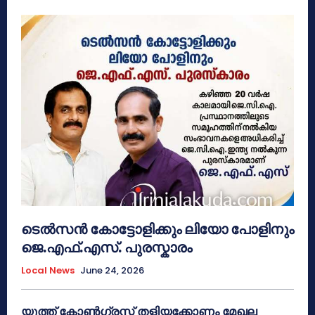
ടെൽസൻ കോട്ടോളിക്കും ലിയോ പോളിനും
ജെ.എഫ്.എസ്. പുരസ്കാരം
Local News
June 24, 2026
യൂത്ത് കോൺഗ്രസ്സ് തളിയക്കോണം മേഖല