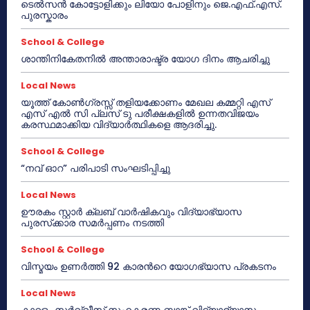
ടെൽസൻ കോട്ടോളിക്കും ലിയോ പോളിനും ജെ.എഫ്.എസ്.
പുരസ്കാരം
School & College
ശാന്തിനികേതനിൽ അന്താരാഷ്ട്ര യോഗ ദിനം ആചരിച്ചു
Local News
യൂത്ത് കോൺഗ്രസ്സ് തളിയക്കോണം മേഖല കമ്മറ്റി എസ്
എസ് എൽ സി പ്ലസ് ടു പരീക്ഷകളിൽ ഉന്നതവിജയം
കരസ്ഥമാക്കിയ വിദ്യാർത്ഥികളെ ആദരിച്ചു.
School & College
“നവ് ഓറ” പരിപാടി സംഘടിപ്പിച്ചു
Local News
ഊരകം സ്റ്റാർ ക്ലബ് വാർഷികവും വിദ്യാഭ്യാസ
പുരസ്‌ക്കാര സമർപ്പണം നടത്തി
School & College
വിസ്മയം ഉണർത്തി 92 കാരൻറെ യോഗഭ്യാസ പ്രകടനം
Local News