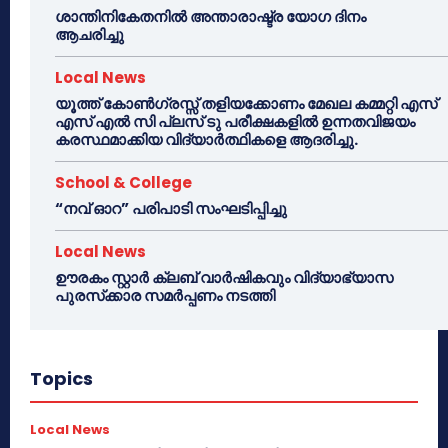
ശാന്തിനികേതനിൽ അന്താരാഷ്ട്ര യോഗ ദിനം
ആചരിച്ചു
Local News
യൂത്ത് കോൺഗ്രസ്സ് തളിയക്കോണം മേഖല കമ്മറ്റി എസ്
എസ് എൽ സി പ്ലസ് ടു പരീക്ഷകളിൽ ഉന്നതവിജയം
കരസ്ഥമാക്കിയ വിദ്യാർത്ഥികളെ ആദരിച്ചു.
School & College
“നവ് ഓറ” പരിപാടി സംഘടിപ്പിച്ചു
Local News
ഊരകം സ്റ്റാർ ക്ലബ് വാർഷികവും വിദ്യാഭ്യാസ
പുരസ്‌ക്കാര സമർപ്പണം നടത്തി
Topics
Local News