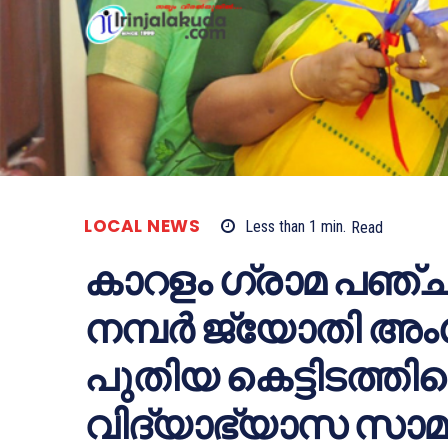
LOCAL NEWS
Less than 1
min.
Read
കാറളം ഗ്രാമ പഞ്ച
നമ്പർ ജ്യോതി അ
പുതിയ കെട്ടിടത്തി
വിദ്യാഭ്യാസ സാമൂ