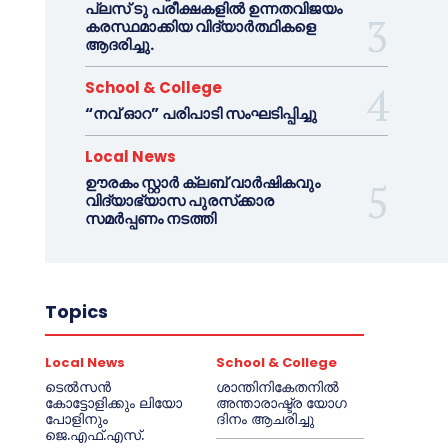
പ്ലസ് ടു പരീക്ഷകളിൽ ഉന്നതവിജയം
കരസ്ഥമാക്കിയ വിദ്യാർത്ഥികളെ
ആദരിച്ചു.
School & College
“നവ് ഓറ” പരിപാടി സംഘടിപ്പിച്ചു
Local News
ഊരകം സ്റ്റാർ ക്ലബ് വാർഷികവും
വിദ്യാഭ്യാസ പുരസ്‌ക്കാര
സമർപ്പണം നടത്തി
Topics
Local News
School & College
ടെൽസൻ
ശാന്തിനികേതനിൽ
കോട്ടോളിക്കും ലിയോ
അന്താരാഷ്ട്ര യോഗ
പോളിനും
ദിനം ആചരിച്ചു
ജെ.എഫ്.എസ്.