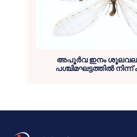
അപൂർവ ഇനം ശൂലവല
പശ്ചിമഘട്ടത്തിൽ നിന്ന്