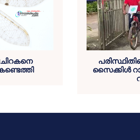
ചിറകനെ
പരിസ്ഥിതിയ
 കണ്ടെത്തി
സൈക്കിൾ റാ