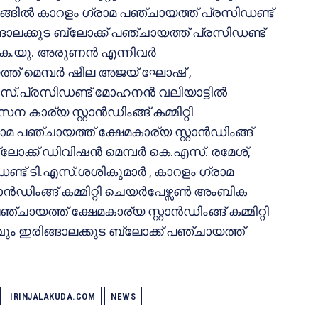
ങ്ങിൽ കാറളം ഗ്രാമ പഞ്ചായത്ത് പ്രസിഡണ്ട്
്ങാലക്കുട ബ്ലോക്ക് പഞ്ചായത്ത് പ്രസിഡണ്ട്
െ.യു. അരുണൻ എന്നിവർ
ത്ത് മെമ്പർ ഷീല അജയ് ഘോഷ് ,
ൈസ്.പ്രസിഡണ്ട് മോഹനൻ വലിയാട്ടിൽ
കാര്യ സ്റ്റാൻഡിംങ്ങ് കമ്മിറ്റി
 പഞ്ചായത്ത് ക്ഷേമകാര്യ സ്റ്റാൻഡിംങ്ങ്
ബ്ലോക്ക് ഡിവിഷൻ മെമ്പർ കെ.എസ്. രമേശ്,
്ട് ടി.എസ്.ശശികുമാർ , കാറളം ഗ്രാമ
ൻഡിംങ്ങ് കമ്മിറ്റി ചെയർപേഴ്സൺ അംബിക
ായത്ത് ക്ഷേമകാര്യ സ്റ്റാൻഡിംങ്ങ് കമ്മിറ്റി
ഇരിങ്ങാലക്കുട ബ്ലോക്ക് പഞ്ചായത്ത്
.
IRINJALAKUDA.COM
NEWS