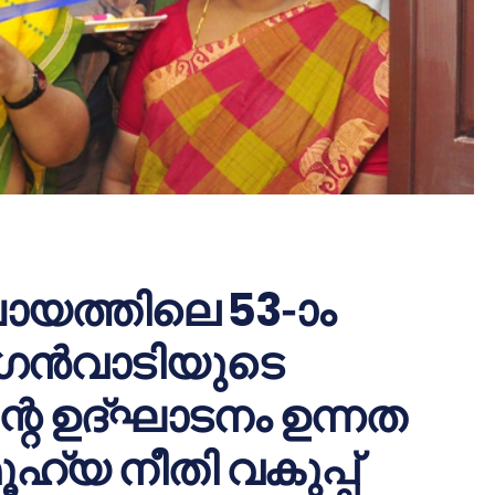
ായത്തിലെ 53-ാം
ംഗൻവാടിയുടെ
ന്റെ ഉദ്ഘാടനം ഉന്നത
ഹ്യ നീതി വകുപ്പ്