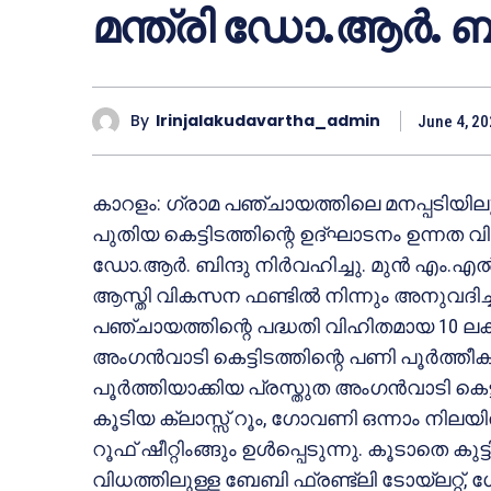
മന്ത്രി ഡോ.ആർ. ബി
By
Irinjalakudavartha_admin
June 4, 2
കാറളം: ഗ്രാമ പഞ്ചായത്തിലെ മനപ്പടിയി
പുതിയ കെട്ടിടത്തിന്റെ ഉദ്ഘാടനം ഉന്നത വി
ഡോ.ആർ. ബിന്ദു നിർവഹിച്ചു. മുൻ എം.എ
ആസ്തി വികസന ഫണ്ടിൽ നിന്നും അനുവദിച്ച 
പഞ്ചായത്തിന്റെ പദ്ധതി വിഹിതമായ 10 ല
അംഗൻവാടി കെട്ടിടത്തിന്റെ പണി പൂർത്തീകര
പൂർത്തിയാക്കിയ പ്രസ്തുത അംഗൻവാടി ക
കൂടിയ ക്ലാസ്സ് റൂം, ഗോവണി ഒന്നാം നിലയ
റൂഫ് ഷീറ്റിംങ്ങും ഉൾപ്പെടുന്നു. കൂടാതെ ക
വിധത്തിലുള്ള ബേബി ഫ്രണ്ട്ലി ടോയ്ലറ്റ്, ഗ