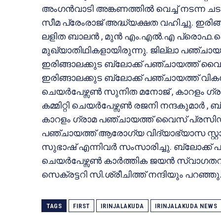
അംഗൻവാടി അങ്കണത്തിൽ വെച്ച് നടന്ന ചട
സീമ പ്രേംരാജ് അദ്ധ്യക്ഷത വഹിച്ചു. ഇരിങ
ലളിത ബാലൻ , മുൻ എം.എൽ.എ പ്രൊഫ.ക
മുഖ്യാതിഥികളായിരുന്നു. ജില്ലാ പഞ്ചായ
ഇരിങ്ങാലക്കുട ബ്ലോക്ക് പഞ്ചായത്ത് വ
ഇരിങ്ങാലക്കുട ബ്ലോക്ക് പഞ്ചായത്ത് വികസന 
ചെയർപേഴ്സൺ സുനിത മനോജ് , കാറളം ഗ്രാമ
കമ്മിറ്റി ചെയർപേഴ്സൺ രജനി നന്ദകുമാർ , 
കാറളം ഗ്രാമ പഞ്ചായത്ത് വൈസ് പ്രസിഡണ
പഞ്ചായത്ത് ആരോഗ്യ വിദ്യാഭ്യാസ സ്റ്റാ
സുഭാഷ് എന്നിവർ സംസാരിച്ചു. ബ്ലോക്ക് പഞ്ച
ചെയർപേഴ്സൺ കാർത്തിക ജയൻ സ്വാഗതവും 
സെക്രട്ടറി സി.ശ്രീചിത്ത് നന്ദിയും പറഞ്ഞു
TAGS
FIRST
IRINJALAKUDA
IRINJALAKUDA NEWS