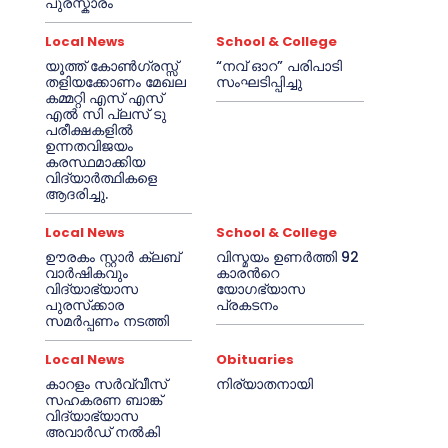
പുരസ്കാരം
Local News
School & College
യൂത്ത് കോൺഗ്രസ്സ്
“നവ് ഓറ” പരിപാടി
തളിയക്കോണം മേഖല
സംഘടിപ്പിച്ചു
കമ്മറ്റി എസ് എസ്
എൽ സി പ്ലസ് ടു
പരീക്ഷകളിൽ
ഉന്നതവിജയം
കരസ്ഥമാക്കിയ
വിദ്യാർത്ഥികളെ
ആദരിച്ചു.
Local News
School & College
ഊരകം സ്റ്റാർ ക്ലബ്
വിസ്മയം ഉണർത്തി 92
വാർഷികവും
കാരൻറെ
വിദ്യാഭ്യാസ
യോഗഭ്യാസ
പുരസ്‌ക്കാര
പ്രകടനം
സമർപ്പണം നടത്തി
Local News
Obituaries
കാറളം സർവ്വീസ്
നിര്യാതനായി
സഹകരണ ബാങ്ക്
വിദ്യാഭ്യാസ
അവാർഡ് നൽകി