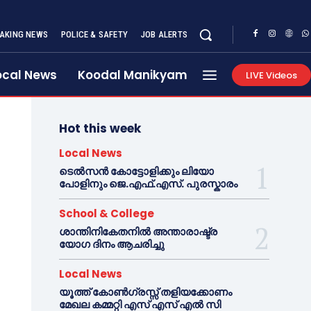
AKING NEWS
POLICE & SAFETY
JOB ALERTS
ocal News
Koodal Manikyam
LIVE Videos
Hot this week
Local News
ടെൽസൻ കോട്ടോളിക്കും ലിയോ
പോളിനും ജെ.എഫ്.എസ്. പുരസ്കാരം
School & College
ശാന്തിനികേതനിൽ അന്താരാഷ്ട്ര
യോഗ ദിനം ആചരിച്ചു
Local News
യൂത്ത് കോൺഗ്രസ്സ് തളിയക്കോണം
മേഖല കമ്മറ്റി എസ് എസ് എൽ സി