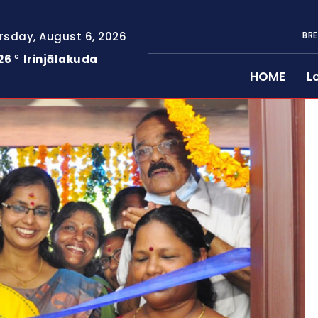
rsday, August 6, 2026
BRE
26
Irinjālakuda
C
HOME
L