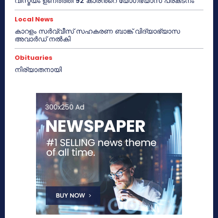
വിസ്മയം ഉണർത്തി 92 കാരൻറെ യോഗഭ്യാസ പ്രകടനം
Local News
കാറളം സർവ്വീസ് സഹകരണ ബാങ്ക് വിദ്യാഭ്യാസ
അവാർഡ് നൽകി
Obituaries
നിര്യാതനായി