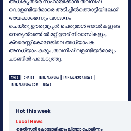
അധികൃതരെ സഹായിക്കാൻ തവനിഷ്
വൊളണ്ടിയർമാരെ അടിച്ചിൽത്തൊട്ടിയിലേക്ക്
അയക്കാമെന്നും വാഗ്ദാനം
ചെയ്തു.ഊരുമൂപ്പൻ പെരുമാൾ അവർകളുടെ
നേതൃത്വത്തിൽ മറ്റ് ഊര് നിവാസികളും,
ക്രൈസ്റ്റ് കോളേജിലെ അധ്യാപക
അനധ്യാപകരും ,തവനിഷ് വളണ്ടിയർമാരും
ചടങ്ങിൽ പങ്കെടുത്തു.
TAGS
CHRIST
IRINJALAKUDA
IRINJALAKUDA NEWS
IRINJALAKUDA.COM
NEWS
Hot this week
Local News
ടെൽസൻ കോട്ടോളിക്കും ലിയോ പോളിനും