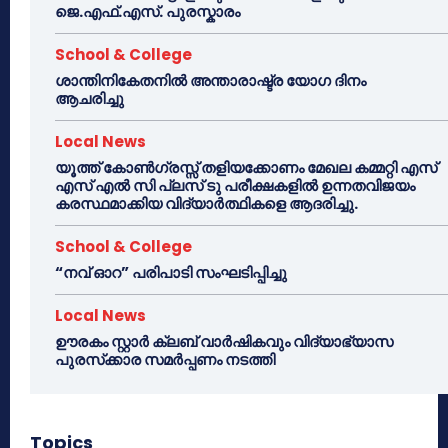
ജെ.എഫ്.എസ്. പുരസ്കാരം
School & College
ശാന്തിനികേതനിൽ അന്താരാഷ്ട്ര യോഗ ദിനം
ആചരിച്ചു
Local News
യൂത്ത് കോൺഗ്രസ്സ് തളിയക്കോണം മേഖല കമ്മറ്റി എസ്
എസ് എൽ സി പ്ലസ് ടു പരീക്ഷകളിൽ ഉന്നതവിജയം
കരസ്ഥമാക്കിയ വിദ്യാർത്ഥികളെ ആദരിച്ചു.
School & College
“നവ് ഓറ” പരിപാടി സംഘടിപ്പിച്ചു
Local News
ഊരകം സ്റ്റാർ ക്ലബ് വാർഷികവും വിദ്യാഭ്യാസ
പുരസ്‌ക്കാര സമർപ്പണം നടത്തി
Topics