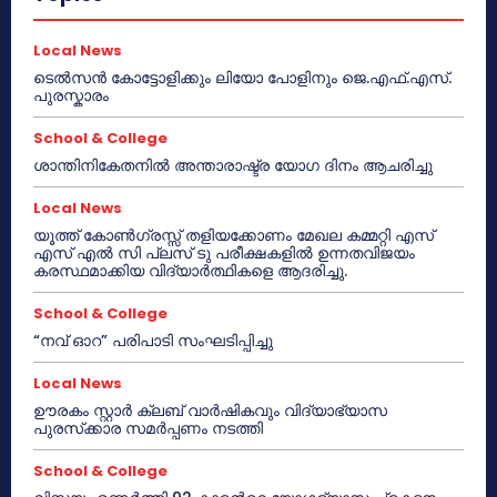
Local News
ടെൽസൻ കോട്ടോളിക്കും ലിയോ പോളിനും ജെ.എഫ്.എസ്.
പുരസ്കാരം
School & College
ശാന്തിനികേതനിൽ അന്താരാഷ്ട്ര യോഗ ദിനം ആചരിച്ചു
Local News
യൂത്ത് കോൺഗ്രസ്സ് തളിയക്കോണം മേഖല കമ്മറ്റി എസ്
എസ് എൽ സി പ്ലസ് ടു പരീക്ഷകളിൽ ഉന്നതവിജയം
കരസ്ഥമാക്കിയ വിദ്യാർത്ഥികളെ ആദരിച്ചു.
School & College
“നവ് ഓറ” പരിപാടി സംഘടിപ്പിച്ചു
Local News
ഊരകം സ്റ്റാർ ക്ലബ് വാർഷികവും വിദ്യാഭ്യാസ
പുരസ്‌ക്കാര സമർപ്പണം നടത്തി
School & College