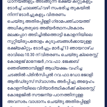
ധാന്യങ്ങളും അടങ്ങുന്ന ഭക്ഷ്യ കിറ്റുകളും
ടോർച്ച് ചാലഞ്ച് വഴി സംഭരിച്ച തുകയിൽ
നിന്ന് ടോർച്ചുകളും വിതരണം
ചെയ്തു.അതിരപ്പിള്ളി ഗ്രാമപഞ്ചായത്ത്
അധികൃതരുടെ അഭ്യർത്ഥനപ്രകാരം
മലക്കപ്പാറ അടിച്ചിൽത്തൊട്ടി കോളനിയിലെ
നൂറ്റിയിരുപതോളം കുടുംബങ്ങൾക്കായുള്ള
ഭക്ഷ്യകിറ്റും ടോർച്ചും മാർച്ച് 13 ഞായറാഴ്ച
രാവിലെ 10.30 ന് വിതരണം ചെയ്തു.ക്രൈസ്റ്റ്
കോളേജ് മാനേജർ ,റവ.ഫാ .ജേക്കബ്
ഞെരിഞ്ഞാമ്പിള്ളി ആധ്യക്ഷം വഹിച്ച
ചടങ്ങിൽ പ്രിൻസിപ്പൽ റവ.ഫാ.ഡോ.ജോളി
ആൻഡ്രൂസ് സ്വാഗതം അർപ്പിച്ചു.അദ്ദേഹം
കോളനിയിലെ വിദ്യാർത്ഥികൾക്ക് ക്രൈസ്റ്റ്
കോളേജിൽ സൗജന്യ പഠനത്തിനുള്ള
അവസരം വാഗ്ദാനം ചെയ്തു.അതിരപ്പിള്ളി