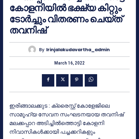
കോളനിയിൽ ഭക്ഷ്യ കിറ്റും
ടോർച്ചും വിതരണം ചെയ്ത്
തവനിഷ്
By
Irinjalakudavartha_admin
March 16, 2022
ഇരിങ്ങാലക്കുട : ക്രൈസ്റ്റ് കോളേജിലെ
സാമൂഹ്യ സേവന സംഘടനയായ തവനിഷ്
മലക്കപ്പാറ അടിച്ചിൽത്തൊട്ടി കോളനി
നിവാസികൾക്കായി പച്ചക്കറികളും