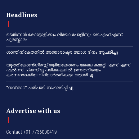
Headlines
ടെൽസൻ കോട്ടോളിക്കും ലിയോ പോളിനും ജെ.എഫ്.എസ്.
പുരസ്കാരം
ശാന്തിനികേതനിൽ അന്താരാഷ്ട്ര യോഗ ദിനം ആചരിച്ചു
യൂത്ത് കോൺഗ്രസ്സ് തളിയക്കോണം മേഖല കമ്മറ്റി എസ് എസ്
എൽ സി പ്ലസ് ടു പരീക്ഷകളിൽ ഉന്നതവിജയം
കരസ്ഥമാക്കിയ വിദ്യാർത്ഥികളെ ആദരിച്ചു.
“നവ് ഓറ” പരിപാടി സംഘടിപ്പിച്ചു
Advertise with us
Contact +91 7736000419