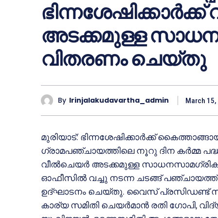
ഭിന്നശേഷിക്കാർക്
അടക്കമുള്ള സാധ
വിതരണം ചെയ്തു
By
Irinjalakudavartha_admin
March 15,
മുരിയാട്: ഭിന്നശേഷിക്കാർക്ക് കൈത്താങ്ങാ
ഗ്രാമപഞ്ചായത്തിലെ നൂറു ദിന കർമ്മ പദ്ധത
വീൽചെയർ അടക്കമുള്ള സാധനസാമഗ്രിക
ഓഫീസിൽ വച്ചു നടന്ന ചടങ്ങ് പഞ്ചായത്ത് പ
ഉദ്ഘാടനം ചെയ്തു. വൈസ് പ്രസിഡണ്ട് സ
കാര്യ സമിതി ചെയർമാൻ രതി ഗോപി, വിദ്യാ