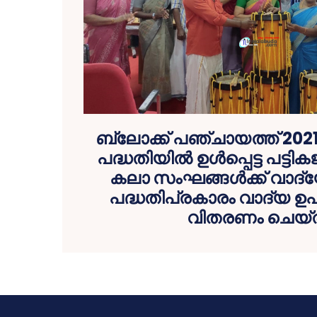
ബ്ലോക്ക് പഞ്ചായത്ത് 20
പദ്ധതിയിൽ ഉൾപ്പെട്ട പട്ട
കലാ സംഘങ്ങൾക്ക് വാ
പദ്ധതിപ്രകാരം വാദ്യ
വിതരണം ചെയ്