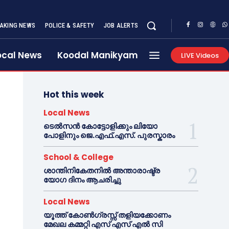
AKING NEWS
POLICE & SAFETY
JOB ALERTS
ocal News
Koodal Manikyam
LIVE Videos
Hot this week
Local News
ടെൽസൻ കോട്ടോളിക്കും ലിയോ
പോളിനും ജെ.എഫ്.എസ്. പുരസ്കാരം
School & College
ശാന്തിനികേതനിൽ അന്താരാഷ്ട്ര
യോഗ ദിനം ആചരിച്ചു
Local News
യൂത്ത് കോൺഗ്രസ്സ് തളിയക്കോണം
മേഖല കമ്മറ്റി എസ് എസ് എൽ സി