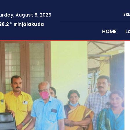
urday, August 8, 2026
BRE
28.2
Irinjālakuda
C
HOME
L