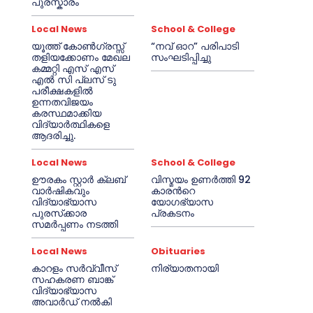
പുരസ്കാരം
Local News
School & College
യൂത്ത് കോൺഗ്രസ്സ്
“നവ് ഓറ” പരിപാടി
തളിയക്കോണം മേഖല
സംഘടിപ്പിച്ചു
കമ്മറ്റി എസ് എസ്
എൽ സി പ്ലസ് ടു
പരീക്ഷകളിൽ
ഉന്നതവിജയം
കരസ്ഥമാക്കിയ
വിദ്യാർത്ഥികളെ
ആദരിച്ചു.
Local News
School & College
ഊരകം സ്റ്റാർ ക്ലബ്
വിസ്മയം ഉണർത്തി 92
വാർഷികവും
കാരൻറെ
വിദ്യാഭ്യാസ
യോഗഭ്യാസ
പുരസ്‌ക്കാര
പ്രകടനം
സമർപ്പണം നടത്തി
Local News
Obituaries
കാറളം സർവ്വീസ്
നിര്യാതനായി
സഹകരണ ബാങ്ക്
വിദ്യാഭ്യാസ
അവാർഡ് നൽകി