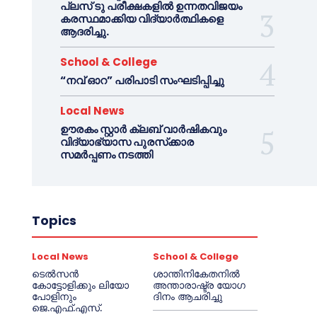
പ്ലസ് ടു പരീക്ഷകളിൽ ഉന്നതവിജയം
കരസ്ഥമാക്കിയ വിദ്യാർത്ഥികളെ
ആദരിച്ചു.
School & College
“നവ് ഓറ” പരിപാടി സംഘടിപ്പിച്ചു
Local News
ഊരകം സ്റ്റാർ ക്ലബ് വാർഷികവും
വിദ്യാഭ്യാസ പുരസ്‌ക്കാര
സമർപ്പണം നടത്തി
Topics
Local News
School & College
ടെൽസൻ
ശാന്തിനികേതനിൽ
കോട്ടോളിക്കും ലിയോ
അന്താരാഷ്ട്ര യോഗ
പോളിനും
ദിനം ആചരിച്ചു
ജെ.എഫ്.എസ്.