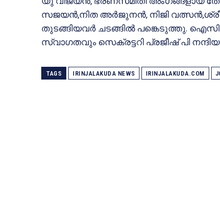
യു വിജയൻ, ഭരണസമിതി അംഗങ്ങളായ തോമസ
സജയൻ,നിത അർജുനൻ, നിജി വത്സൻ,ശ്രീജിത
തുടങ്ങിയവർ ചടങ്ങിൽ പങ്കെടുത്തു
സ്വാഗതവും സെക്രട്ടറി പ്രജീഷ് പി നന്ദിയ
TAGS
IRINJALAKUDA NEWS
IRINJALAKUDA.COM
J