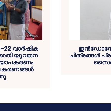
21-22 വാർഷിക
ഇന്‍ഡോനേഷ
ികജാതി യുവജന
ചിത്രങ്ങള്‍ പ്
ദ്യോപകരണം
സൈബര
 ഉപകരണങ്ങൾ
തു