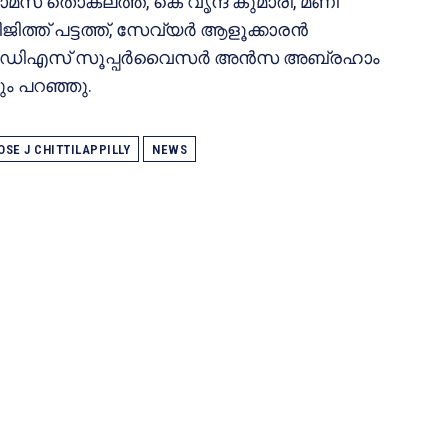
് തൊകലത്ത്, കെ വൃന്ദ കുമാരി, മണി
്ത് പട്ടത്ത്, സേവ്യർ ആളൂക്കാരൻ
. ഐസിഡിഎസ് സൂപ്പർവൈസർ അൻസ അബ്രഹാം
ും പറഞ്ഞു.
OSE J CHITTILAPPILLY
NEWS