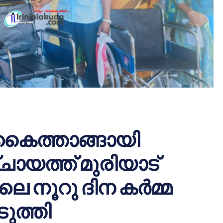
് കൈത്താങ്ങായി
ചായത്ത് മുരിയാട്
െ നൂറു ദിന കർമ്മ
ുത്തി