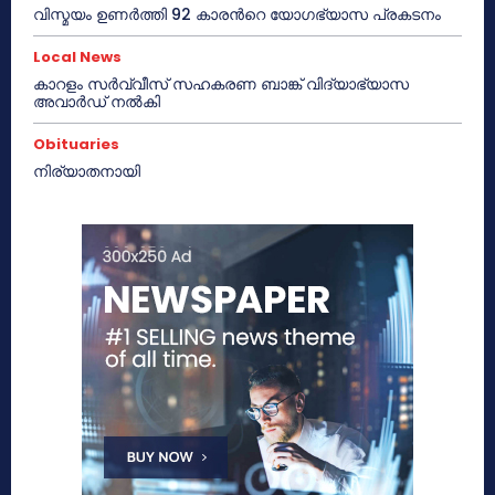
വിസ്മയം ഉണർത്തി 92 കാരൻറെ യോഗഭ്യാസ പ്രകടനം
Local News
കാറളം സർവ്വീസ് സഹകരണ ബാങ്ക് വിദ്യാഭ്യാസ
അവാർഡ് നൽകി
Obituaries
നിര്യാതനായി