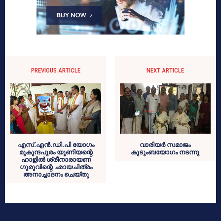
PREVIOUS ARTICLE
NEXT ARTICLE
എസ്.എന്‍.ഡി.പി യോഗം
വാരിയർ സമാജം
മുകുന്ദപുരം യൂണിയന്റെ
കുടുംബയോഗം നടന്നു
ഹാളില്‍ ശ്രീനാരായണ
ഗുരുവിന്റെ ഛായചിത്രം
അനാച്ചാദനം ചെയ്തു