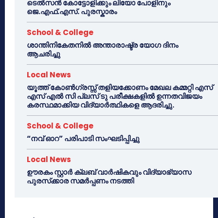
ടെൽസൻ കോട്ടോളിക്കും ലിയോ പോളിനും
ജെ.എഫ്.എസ്. പുരസ്കാരം
School & College
ശാന്തിനികേതനിൽ അന്താരാഷ്ട്ര യോഗ ദിനം
ആചരിച്ചു
Local News
യൂത്ത് കോൺഗ്രസ്സ് തളിയക്കോണം മേഖല കമ്മറ്റി എസ്
എസ് എൽ സി പ്ലസ് ടു പരീക്ഷകളിൽ ഉന്നതവിജയം
കരസ്ഥമാക്കിയ വിദ്യാർത്ഥികളെ ആദരിച്ചു.
School & College
“നവ് ഓറ” പരിപാടി സംഘടിപ്പിച്ചു
Local News
ഊരകം സ്റ്റാർ ക്ലബ് വാർഷികവും വിദ്യാഭ്യാസ
പുരസ്‌ക്കാര സമർപ്പണം നടത്തി