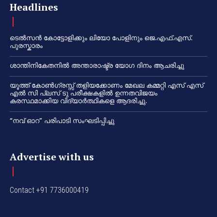
Headlines
ടെൽസൻ കോട്ടോളിക്കും ലിയോ പോളിനും ജെ.എഫ്.എസ്.
പുരസ്കാരം
ശാന്തിനികേതനിൽ അന്താരാഷ്ട്ര യോഗ ദിനം ആചരിച്ചു
യൂത്ത് കോൺഗ്രസ്സ് തളിയക്കോണം മേഖല കമ്മറ്റി എസ് എസ്
എൽ സി പ്ലസ് ടു പരീക്ഷകളിൽ ഉന്നതവിജയം
കരസ്ഥമാക്കിയ വിദ്യാർത്ഥികളെ ആദരിച്ചു.
“നവ് ഓറ” പരിപാടി സംഘടിപ്പിച്ചു
Advertise with us
Contact +91 7736000419