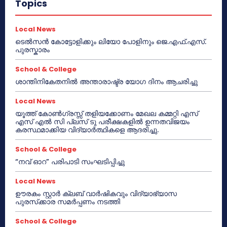
Topics
Local News
ടെൽസൻ കോട്ടോളിക്കും ലിയോ പോളിനും ജെ.എഫ്.എസ്.
പുരസ്കാരം
School & College
ശാന്തിനികേതനിൽ അന്താരാഷ്ട്ര യോഗ ദിനം ആചരിച്ചു
Local News
യൂത്ത് കോൺഗ്രസ്സ് തളിയക്കോണം മേഖല കമ്മറ്റി എസ്
എസ് എൽ സി പ്ലസ് ടു പരീക്ഷകളിൽ ഉന്നതവിജയം
കരസ്ഥമാക്കിയ വിദ്യാർത്ഥികളെ ആദരിച്ചു.
School & College
“നവ് ഓറ” പരിപാടി സംഘടിപ്പിച്ചു
Local News
ഊരകം സ്റ്റാർ ക്ലബ് വാർഷികവും വിദ്യാഭ്യാസ
പുരസ്‌ക്കാര സമർപ്പണം നടത്തി
School & College