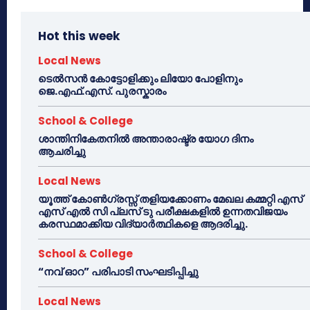
Hot this week
Local News
ടെൽസൻ കോട്ടോളിക്കും ലിയോ പോളിനും
ജെ.എഫ്.എസ്. പുരസ്കാരം
School & College
ശാന്തിനികേതനിൽ അന്താരാഷ്ട്ര യോഗ ദിനം
ആചരിച്ചു
Local News
യൂത്ത് കോൺഗ്രസ്സ് തളിയക്കോണം മേഖല കമ്മറ്റി എസ്
എസ് എൽ സി പ്ലസ് ടു പരീക്ഷകളിൽ ഉന്നതവിജയം
കരസ്ഥമാക്കിയ വിദ്യാർത്ഥികളെ ആദരിച്ചു.
School & College
“നവ് ഓറ” പരിപാടി സംഘടിപ്പിച്ചു
Local News