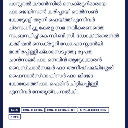
പാസ്റ്ററൽ കൗൺസിൽ സെക്രട്ടറിമാരായ
ഫാ.ജെയിസൺ കരിപ്പായി ടെൽസൺ
കോട്ടോളി ആനി ഫെയ്ത്ത് എന്നിവർ
പ്രസംഗിച്ചു കേരള സഭ നവീകരണത്തെ
സംബന്ധിച്ച് കെ.സി.ബി.സി. ഡോക് ട്രൈനൽ
കമ്മീഷൻ സെക്രട്ടറി ഡോ.ഫാ.സ്റ്റാൻലി
മാതിരപ്പിള്ളി ക്ലാസെടുത്തു രുപത
ചാൻസലർ ഫാ. നെവിൻ ആട്ടോക്കാരൻ
വൈസ് ചാൻസലർ ഫാ. അനീഷ് പല്ലിശ്ശേരി
ഫൈനാൻസ് ഓഫിസർ ഫാ. ലിജോ
കോങ്കോത്ത് ഫാ. ഫെമിൻ ചിറ്റിലപ്പിള്ളി
എന്നിവർ നേതൃത്വം നൽകി.
TAGS
IRINJALAKUDA
IRINJALAKUDA NEWS
IRINJALAKUDA.COM
NEWS