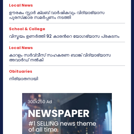
Local News
ഊരകം സ്റ്റാർ ക്ലബ് വാർഷികവും വിദ്യാഭ്യാസ
പുരസ്‌ക്കാര സമർപ്പണം നടത്തി
School & College
വിസ്മയം ഉണർത്തി 92 കാരൻറെ യോഗഭ്യാസ പ്രകടനം
Local News
കാറളം സർവ്വീസ് സഹകരണ ബാങ്ക് വിദ്യാഭ്യാസ
അവാർഡ് നൽകി
Obituaries
നിര്യാതനായി