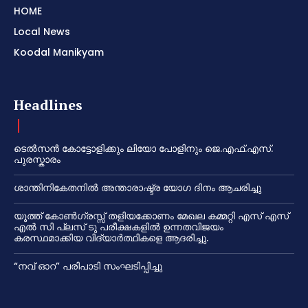
HOME
Local News
Koodal Manikyam
Headlines
ടെൽസൻ കോട്ടോളിക്കും ലിയോ പോളിനും ജെ.എഫ്.എസ്.
പുരസ്കാരം
ശാന്തിനികേതനിൽ അന്താരാഷ്ട്ര യോഗ ദിനം ആചരിച്ചു
യൂത്ത് കോൺഗ്രസ്സ് തളിയക്കോണം മേഖല കമ്മറ്റി എസ് എസ്
എൽ സി പ്ലസ് ടു പരീക്ഷകളിൽ ഉന്നതവിജയം
കരസ്ഥമാക്കിയ വിദ്യാർത്ഥികളെ ആദരിച്ചു.
“നവ് ഓറ” പരിപാടി സംഘടിപ്പിച്ചു