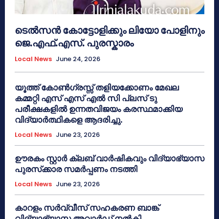
ടെൽസൻ കോട്ടോളിക്കും ലിയോ പോളിനും
ജെ.എഫ്.എസ്. പുരസ്കാരം
Local News
June 24, 2026
യൂത്ത് കോൺഗ്രസ്സ് തളിയക്കോണം മേഖല
കമ്മറ്റി എസ് എസ് എൽ സി പ്ലസ് ടു
പരീക്ഷകളിൽ ഉന്നതവിജയം കരസ്ഥമാക്കിയ
വിദ്യാർത്ഥികളെ ആദരിച്ചു.
Local News
June 23, 2026
ഊരകം സ്റ്റാർ ക്ലബ് വാർഷികവും വിദ്യാഭ്യാസ
പുരസ്‌ക്കാര സമർപ്പണം നടത്തി
Local News
June 23, 2026
കാറളം സർവ്വീസ് സഹകരണ ബാങ്ക്
വിദ്യാഭ്യാസ അവാർഡ് നൽകി