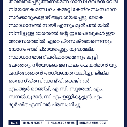
ത്വരിതപ്പെടുത്തണമെന്ന് ഗാന്ധി ദർശൻ വേദി
നിയോജക മണ്ഡലം കമ്മറ്റി കേന്ദ്ര-സംസ്ഥാന
സർക്കാരുകളോട് ആവശ്യപ്പെട്ടു. ലോക
സമാധാനത്തിനായി എന്നും മുൻപന്തിയിൽ
നിന്നിട്ടുള്ള ഭാരതത്തിന്റെ ഇടപെടലുകൾ ഈ
അവസരത്തിൽ ഏറെ പ്രസക്തമാണെന്നും
യോഗം അഭിപ്രായപ്പെട്ടു. യുദ്ധമല്ല
സമാധാനമാണ് പരിഹാരമെന്നും കൂട്ടി
ചേർത്തു. നിയോജക മണ്ഡലം ചെയർമാൻ യു.
ചന്ദ്രശേഖരൻ അധ്യക്ഷത വഹിച്ചു. ജില്ല
വൈസ് പ്രസിഡണ്ട് പി.കെ.ജിനൻ ,
എം.ആർ.റെഞ്ചി, എ.സി. സുരേഷ് , എം.
സനൽകുമാർ, സി.എം.ഉണ്ണികൃഷ്ണൻ, എം.
മൂർഷിദ് എന്നിവർ പ്രസംഗിച്ചു.
TAGS
IRINJALAKUDA
IRINJALAKUDA NEWS
IRINJALAKUDA.COM