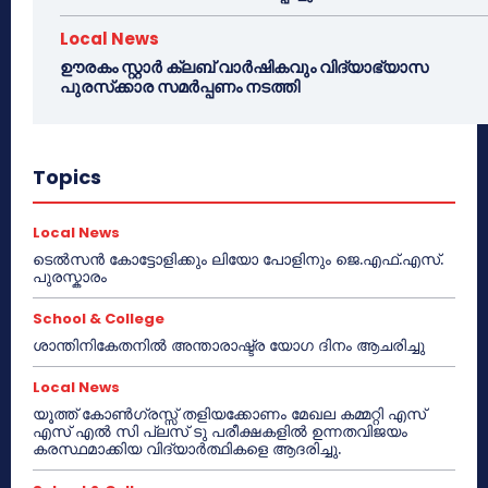
Local News
ഊരകം സ്റ്റാർ ക്ലബ് വാർഷികവും വിദ്യാഭ്യാസ
പുരസ്‌ക്കാര സമർപ്പണം നടത്തി
Topics
Local News
ടെൽസൻ കോട്ടോളിക്കും ലിയോ പോളിനും ജെ.എഫ്.എസ്.
പുരസ്കാരം
School & College
ശാന്തിനികേതനിൽ അന്താരാഷ്ട്ര യോഗ ദിനം ആചരിച്ചു
Local News
യൂത്ത് കോൺഗ്രസ്സ് തളിയക്കോണം മേഖല കമ്മറ്റി എസ്
എസ് എൽ സി പ്ലസ് ടു പരീക്ഷകളിൽ ഉന്നതവിജയം
കരസ്ഥമാക്കിയ വിദ്യാർത്ഥികളെ ആദരിച്ചു.