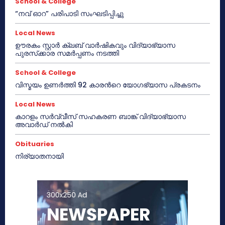
School & College
“നവ് ഓറ” പരിപാടി സംഘടിപ്പിച്ചു
Local News
ഊരകം സ്റ്റാർ ക്ലബ് വാർഷികവും വിദ്യാഭ്യാസ
പുരസ്‌ക്കാര സമർപ്പണം നടത്തി
School & College
വിസ്മയം ഉണർത്തി 92 കാരൻറെ യോഗഭ്യാസ പ്രകടനം
Local News
കാറളം സർവ്വീസ് സഹകരണ ബാങ്ക് വിദ്യാഭ്യാസ
അവാർഡ് നൽകി
Obituaries
നിര്യാതനായി