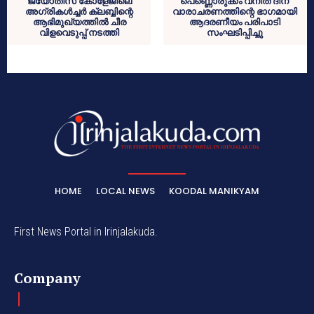
ജ്യോതിസ് കോളേജിലെ
പെണ്ണൊരുക്കം വനിത ദിന
അഗ്രികൾച്ചർ ക്ലബ്ബിന്റെ
വാരാചരണത്തിന്റെ ഭാഗമായി
ആഭിമുഖ്യത്തിൽ ചീര
ആദരണീയം പരിപാടി
വിളവെടുപ്പ് നടത്തി
സംഘടിപ്പിച്ചു
HOME
LOCAL NEWS
KOODAL MANIKYAM
First News Portal in Irinjalakuda.
Company