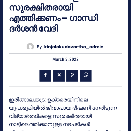
സുരക്ഷിതരായി
എത്തിക്കണം – ഗാന്ധി
ദർശൻ വേദി
By
Irinjalakudavartha_admin
March 3, 2022
ഇരിങ്ങാലക്കുട: ഉക്രൈയിനിലെ
യുദ്ധഭൂമിയിൽ ജീവാപായ ഭീഷണി നേരിടുന്ന
വിദ്യാർത്ഥികളെ സുരക്ഷിതരായി
നാട്ടിലെത്തിക്കാനുള്ള നടപടികൾ