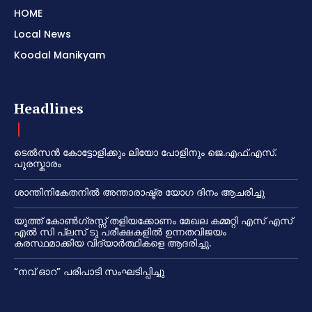
HOME
Local News
Koodal Manikyam
Headlines
ടെൽസൻ കോട്ടോളിക്കും ലിയോ പോളിനും ജെ.എഫ്.എസ്.
പുരസ്കാരം
ശാന്തിനികേതനിൽ അന്താരാഷ്ട്ര യോഗ ദിനം ആചരിച്ചു
യൂത്ത് കോൺഗ്രസ്സ് തളിയക്കോണം മേഖല കമ്മറ്റി എസ് എസ്
എൽ സി പ്ലസ് ടു പരീക്ഷകളിൽ ഉന്നതവിജയം
കരസ്ഥമാക്കിയ വിദ്യാർത്ഥികളെ ആദരിച്ചു.
“നവ് ഓറ” പരിപാടി സംഘടിപ്പിച്ചു