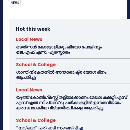
NEWS
Hot this week
Local News
ടെൽസൻ കോട്ടോളിക്കും ലിയോ പോളിനും
ജെ.എഫ്.എസ്. പുരസ്കാരം
School & College
ശാന്തിനികേതനിൽ അന്താരാഷ്ട്ര യോഗ ദിനം
ആചരിച്ചു
Local News
യൂത്ത് കോൺഗ്രസ്സ് തളിയക്കോണം മേഖല കമ്മറ്റി എസ്
എസ് എൽ സി പ്ലസ് ടു പരീക്ഷകളിൽ ഉന്നതവിജയം
കരസ്ഥമാക്കിയ വിദ്യാർത്ഥികളെ ആദരിച്ചു.
School & College
“നവ് ഓറ” പരിപാടി സംഘടിപ്പിച്ചു