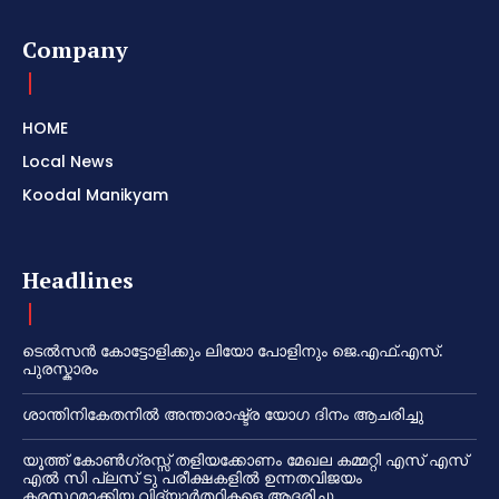
Company
HOME
Local News
Koodal Manikyam
Headlines
ടെൽസൻ കോട്ടോളിക്കും ലിയോ പോളിനും ജെ.എഫ്.എസ്.
പുരസ്കാരം
ശാന്തിനികേതനിൽ അന്താരാഷ്ട്ര യോഗ ദിനം ആചരിച്ചു
യൂത്ത് കോൺഗ്രസ്സ് തളിയക്കോണം മേഖല കമ്മറ്റി എസ് എസ്
എൽ സി പ്ലസ് ടു പരീക്ഷകളിൽ ഉന്നതവിജയം
കരസ്ഥമാക്കിയ വിദ്യാർത്ഥികളെ ആദരിച്ചു.