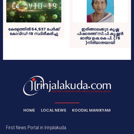
കേരളത്തില്‍ 54,537 പേര്‍ക്ക്
ഇരിങ്ങാലക്കുട കൃഷ്ണ
കോവിഡ്-19 സ്ഥിരീകരിച്ചു
പിഷാരത്ത് സി.പി.കൃഷ്ണൻ
ഭാര്യ ഉഷ.കെ പി. (76
)നിര്യാതയായി
HOME
LOCAL NEWS
KOODAL MANIKYAM
First News Portal in Irinjalakuda.