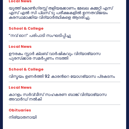
Local News
യൂത്ത് കോൺഗ്രസ്സ് തളിയക്കോണം മേഖല കമ്മറ്റി എസ്
എസ് എൽ സി പ്ലസ് ടു പരീക്ഷകളിൽ ഉന്നതവിജയം
കരസ്ഥമാക്കിയ വിദ്യാർത്ഥികളെ ആദരിച്ചു.
School & College
“നവ് ഓറ” പരിപാടി സംഘടിപ്പിച്ചു
Local News
ഊരകം സ്റ്റാർ ക്ലബ് വാർഷികവും വിദ്യാഭ്യാസ
പുരസ്‌ക്കാര സമർപ്പണം നടത്തി
School & College
വിസ്മയം ഉണർത്തി 92 കാരൻറെ യോഗഭ്യാസ പ്രകടനം
Local News
കാറളം സർവ്വീസ് സഹകരണ ബാങ്ക് വിദ്യാഭ്യാസ
അവാർഡ് നൽകി
Obituaries
നിര്യാതനായി