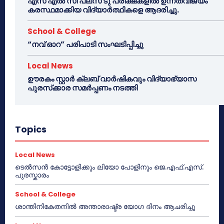
എസ് എൽ സി പ്ലസ് ടു പരീക്ഷകളിൽ ഉന്നതവിജയം
കരസ്ഥമാക്കിയ വിദ്യാർത്ഥികളെ ആദരിച്ചു.
School & College
“നവ് ഓറ” പരിപാടി സംഘടിപ്പിച്ചു
Local News
ഊരകം സ്റ്റാർ ക്ലബ് വാർഷികവും വിദ്യാഭ്യാസ
പുരസ്‌ക്കാര സമർപ്പണം നടത്തി
Topics
Local News
ടെൽസൻ കോട്ടോളിക്കും ലിയോ പോളിനും ജെ.എഫ്.എസ്.
പുരസ്കാരം
School & College
ശാന്തിനികേതനിൽ അന്താരാഷ്ട്ര യോഗ ദിനം ആചരിച്ചു