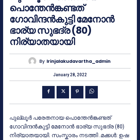
പൊന്തേൻങ്കണ്ടത്
ഗോവിന്ദൻകുട്ടി മേനോൻ
ഭാര്യ സുഭദ്ര (80)
നിര്യാതയായി
By
Irinjalakudavartha_admin
January 28, 2022
പുല്ലൂർ പരേതനായ പൊന്തേൻങ്കണ്ടത്
ഗോവിന്ദൻകുട്ടി മേനോൻ ഭാര്യ സുഭദ്ര (80)
നിര്യാതയായി. സംസ്കാരം നടത്തി .മക്കൾ: ഉഷ