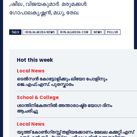
,ഷീല , വിജയകുമാർ. മരുമക്കൾ:
ഗോപാലകൃഷ്ണൻ, മധു, രേഖ.
TAGS
IRINJALAKUDA NEWS
IRINJALAKUDA.COM
NEWS
PULLUR
Hot this week
Local News
ടെൽസൻ കോട്ടോളിക്കും ലിയോ പോളിനും
ജെ.എഫ്.എസ്. പുരസ്കാരം
School & College
ശാന്തിനികേതനിൽ അന്താരാഷ്ട്ര യോഗ ദിനം
ആചരിച്ചു
Local News
യൂത്ത് കോൺഗ്രസ്സ് തളിയക്കോണം മേഖല കമ്മറ്റി എസ്