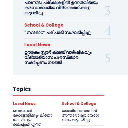
പ്ലസ് ടു പരീക്ഷകളിൽ ഉന്നതവിജയം
കരസ്ഥമാക്കിയ വിദ്യാർത്ഥികളെ
ആദരിച്ചു.
School & College
“നവ് ഓറ” പരിപാടി സംഘടിപ്പിച്ചു
Local News
ഊരകം സ്റ്റാർ ക്ലബ് വാർഷികവും
വിദ്യാഭ്യാസ പുരസ്‌ക്കാര
സമർപ്പണം നടത്തി
Topics
Local News
School & College
ടെൽസൻ
ശാന്തിനികേതനിൽ
കോട്ടോളിക്കും ലിയോ
അന്താരാഷ്ട്ര യോഗ
പോളിനും
ദിനം ആചരിച്ചു
ജെ.എഫ്.എസ്.