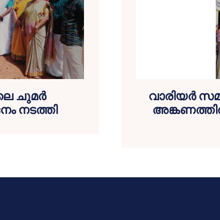
ലെ ചുമർ
വാരിയർ സമാജ
നം നടത്തി
അങ്കണത്തി