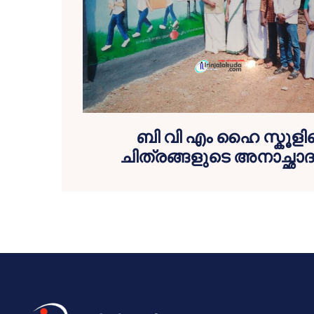
ബി വി എം ഹൈ സ്കൂളി
ചിത്രങ്ങളുടെ അനാച്ഛാദ