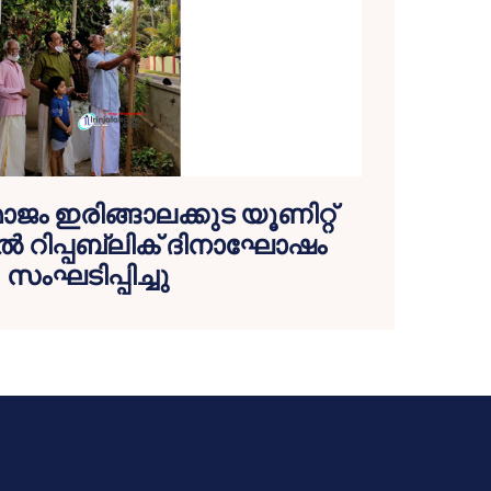
ം ഇരിങ്ങാലക്കുട യൂണിറ്റ്
ൽ റിപ്പബ്ലിക് ദിനാഘോഷം
സംഘടിപ്പിച്ചു