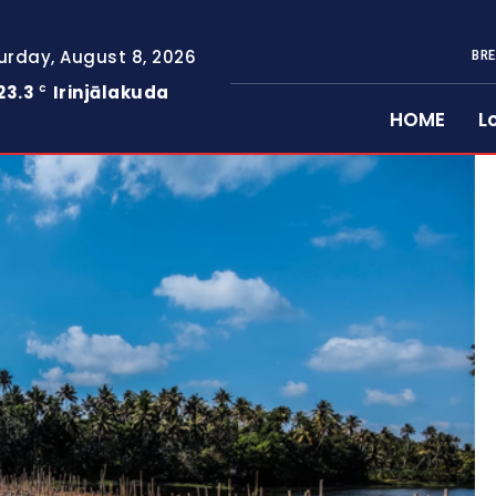
urday, August 8, 2026
BRE
23.3
Irinjālakuda
C
HOME
L