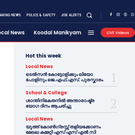
AKING NEWS
POLICE & SAFETY
JOB ALERTS
ocal News
Koodal Manikyam
LIVE Videos
Hot this week
Local News
ടെൽസൻ കോട്ടോളിക്കും ലിയോ
പോളിനും ജെ.എഫ്.എസ്. പുരസ്കാരം
School & College
ശാന്തിനികേതനിൽ അന്താരാഷ്ട്ര
യോഗ ദിനം ആചരിച്ചു
Local News
യൂത്ത് കോൺഗ്രസ്സ് തളിയക്കോണം
മേഖല കമ്മറ്റി എസ് എസ് എൽ സി