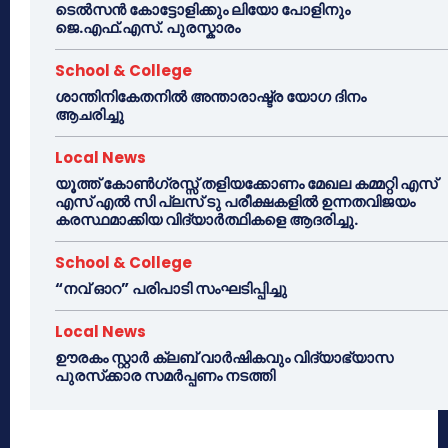
ടെൽസൻ കോട്ടോളിക്കും ലിയോ പോളിനും
ജെ.എഫ്.എസ്. പുരസ്കാരം
School & College
ശാന്തിനികേതനിൽ അന്താരാഷ്ട്ര യോഗ ദിനം
ആചരിച്ചു
Local News
യൂത്ത് കോൺഗ്രസ്സ് തളിയക്കോണം മേഖല കമ്മറ്റി എസ്
എസ് എൽ സി പ്ലസ് ടു പരീക്ഷകളിൽ ഉന്നതവിജയം
കരസ്ഥമാക്കിയ വിദ്യാർത്ഥികളെ ആദരിച്ചു.
School & College
“നവ് ഓറ” പരിപാടി സംഘടിപ്പിച്ചു
Local News
ഊരകം സ്റ്റാർ ക്ലബ് വാർഷികവും വിദ്യാഭ്യാസ
പുരസ്‌ക്കാര സമർപ്പണം നടത്തി