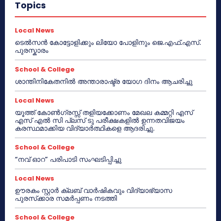
Topics
Local News
ടെൽസൻ കോട്ടോളിക്കും ലിയോ പോളിനും ജെ.എഫ്.എസ്.
പുരസ്കാരം
School & College
ശാന്തിനികേതനിൽ അന്താരാഷ്ട്ര യോഗ ദിനം ആചരിച്ചു
Local News
യൂത്ത് കോൺഗ്രസ്സ് തളിയക്കോണം മേഖല കമ്മറ്റി എസ്
എസ് എൽ സി പ്ലസ് ടു പരീക്ഷകളിൽ ഉന്നതവിജയം
കരസ്ഥമാക്കിയ വിദ്യാർത്ഥികളെ ആദരിച്ചു.
School & College
“നവ് ഓറ” പരിപാടി സംഘടിപ്പിച്ചു
Local News
ഊരകം സ്റ്റാർ ക്ലബ് വാർഷികവും വിദ്യാഭ്യാസ
പുരസ്‌ക്കാര സമർപ്പണം നടത്തി
School & College