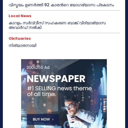
വിസ്മയം ഉണർത്തി 92 കാരൻറെ യോഗഭ്യാസ പ്രകടനം
Local News
കാറളം സർവ്വീസ് സഹകരണ ബാങ്ക് വിദ്യാഭ്യാസ
അവാർഡ് നൽകി
Obituaries
നിര്യാതനായി