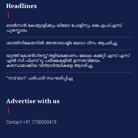
Headlines
ടെൽസൻ കോട്ടോളിക്കും ലിയോ പോളിനും ജെ.എഫ്.എസ്.
പുരസ്കാരം
ശാന്തിനികേതനിൽ അന്താരാഷ്ട്ര യോഗ ദിനം ആചരിച്ചു
യൂത്ത് കോൺഗ്രസ്സ് തളിയക്കോണം മേഖല കമ്മറ്റി എസ് എസ്
എൽ സി പ്ലസ് ടു പരീക്ഷകളിൽ ഉന്നതവിജയം
കരസ്ഥമാക്കിയ വിദ്യാർത്ഥികളെ ആദരിച്ചു.
“നവ് ഓറ” പരിപാടി സംഘടിപ്പിച്ചു
Advertise with us
Contact +91 7736000419