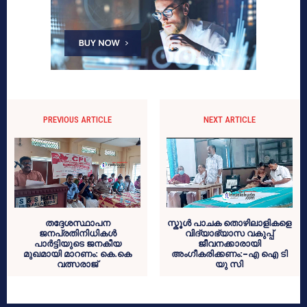
PREVIOUS ARTICLE
NEXT ARTICLE
തദ്ദേശസ്ഥാപന
സ്കൂൾ പാചക തൊഴിലാളികളെ
ജനപ്രതിനിധികൾ
വിദ്യാഭ്യാസ വകുപ്പ്
പാർട്ടിയുടെ ജനകീയ
ജീവനക്കാരായി
മുഖമായി മാറണം: കെ.കെ
അംഗീകരിക്കണം:-എ ഐ ടി
വത്സരാജ്
യു സി