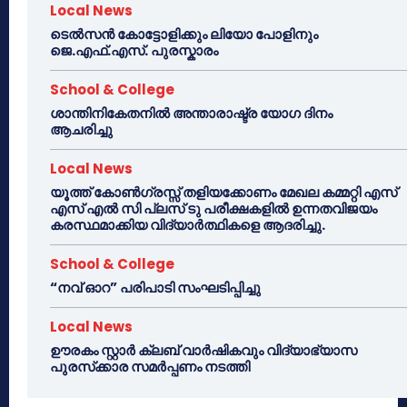
Local News
ടെൽസൻ കോട്ടോളിക്കും ലിയോ പോളിനും
ജെ.എഫ്.എസ്. പുരസ്കാരം
School & College
ശാന്തിനികേതനിൽ അന്താരാഷ്ട്ര യോഗ ദിനം
ആചരിച്ചു
Local News
യൂത്ത് കോൺഗ്രസ്സ് തളിയക്കോണം മേഖല കമ്മറ്റി എസ്
എസ് എൽ സി പ്ലസ് ടു പരീക്ഷകളിൽ ഉന്നതവിജയം
കരസ്ഥമാക്കിയ വിദ്യാർത്ഥികളെ ആദരിച്ചു.
School & College
“നവ് ഓറ” പരിപാടി സംഘടിപ്പിച്ചു
Local News
ഊരകം സ്റ്റാർ ക്ലബ് വാർഷികവും വിദ്യാഭ്യാസ
പുരസ്‌ക്കാര സമർപ്പണം നടത്തി