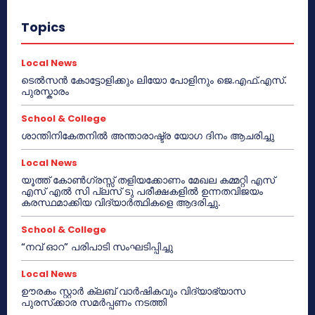
Topics
Local News
ടെൽസൻ കോട്ടോളിക്കും ലിയോ പോളിനും ജെ.എഫ്.എസ്.
പുരസ്കാരം
School & College
ശാന്തിനികേതനിൽ അന്താരാഷ്ട്ര യോഗ ദിനം ആചരിച്ചു
Local News
യൂത്ത് കോൺഗ്രസ്സ് തളിയക്കോണം മേഖല കമ്മറ്റി എസ്
എസ് എൽ സി പ്ലസ് ടു പരീക്ഷകളിൽ ഉന്നതവിജയം
കരസ്ഥമാക്കിയ വിദ്യാർത്ഥികളെ ആദരിച്ചു.
School & College
“നവ് ഓറ” പരിപാടി സംഘടിപ്പിച്ചു
Local News
ഊരകം സ്റ്റാർ ക്ലബ് വാർഷികവും വിദ്യാഭ്യാസ
പുരസ്‌ക്കാര സമർപ്പണം നടത്തി