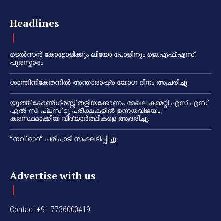
Headlines
ടെൽസൻ കോട്ടോളിക്കും ലിയോ പോളിനും ജെ.എഫ്.എസ്.
പുരസ്കാരം
ശാന്തിനികേതനിൽ അന്താരാഷ്ട്ര യോഗ ദിനം ആചരിച്ചു
യൂത്ത് കോൺഗ്രസ്സ് തളിയക്കോണം മേഖല കമ്മറ്റി എസ് എസ്
എൽ സി പ്ലസ് ടു പരീക്ഷകളിൽ ഉന്നതവിജയം
കരസ്ഥമാക്കിയ വിദ്യാർത്ഥികളെ ആദരിച്ചു.
“നവ് ഓറ” പരിപാടി സംഘടിപ്പിച്ചു
Advertise with us
Contact +91 7736000419