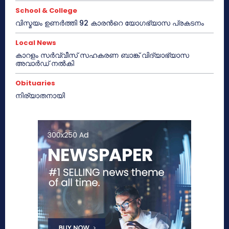
School & College
വിസ്മയം ഉണർത്തി 92 കാരൻറെ യോഗഭ്യാസ പ്രകടനം
Local News
കാറളം സർവ്വീസ് സഹകരണ ബാങ്ക് വിദ്യാഭ്യാസ
അവാർഡ് നൽകി
Obituaries
നിര്യാതനായി