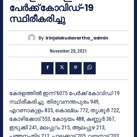
പേര്‍ക്ക് കോവിഡ്-19
സ്ഥിരീകരിച്ചു
By
Irinjalakudavartha_admin
November 20, 2021
കേരളത്തില്‍ ഇന്ന് 6075 പേര്‍ക്ക് കോവിഡ്-19
സ്ഥിരീകരിച്ചു. തിരുവനന്തപുരം 949,
എറണാകുളം 835, കൊല്ലം 772, തൃശൂര്‍ 722,
കോഴിക്കോട് 553, കോട്ടയം 488, കണ്ണൂര്‍ 367,
ഇടുക്കി 241, മലപ്പുറം 215, ആലപ്പുഴ 213,
പത്തനംതിട്ട 212, പാലക്കാട് 205, വയനാട് 203,