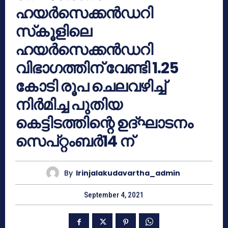
ഹയർസെക്കൻഡറി
സ്‌കൂളിലെ
ഹയർസെക്കൻഡറി
വിഭാഗത്തിന് വേണ്ടി 1.25
കോടി രൂപ ചെലവഴിച്ച്
നിർമിച്ച പുതിയ
കെട്ടിടത്തിന്റെ ഉദ്ഘാടനം
സെപ്റ്റംബർ14 ന്
By
Irinjalakudavartha_admin
September 4, 2021