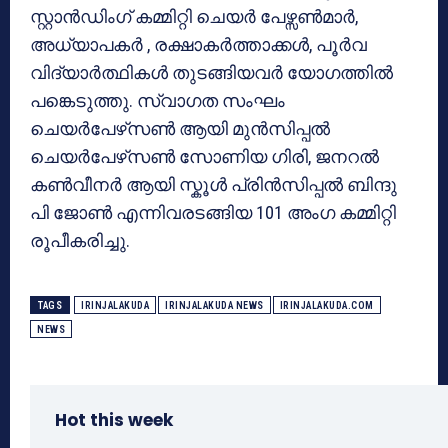
സ്റ്റാൻഡിംഗ് കമ്മിറ്റി ചെയർ പേഴ്സൺമാർ,
അധ്യാപകർ , രക്ഷാകർത്താക്കൾ, പൂർവ
വിദ്യാർത്ഥികൾ തുടങ്ങിയവർ യോഗത്തിൽ
പങ്കെടുത്തു. സ്വാഗത സംഘം
ചെയർപേഴ്‌സൺ ആയി മുൻസിപ്പൽ
ചെയർപേഴ്‌സൺ സോണിയ ഗിരി, ജനറൽ
കൺവീനർ ആയി സ്കൂൾ പ്രിൻസിപ്പൽ ബിന്ദു
പി ജോൺ എന്നിവരടങ്ങിയ 101 അംഗ കമ്മിറ്റി
രൂപീകരിച്ചു.
TAGS
IRINJALAKUDA
IRINJALAKUDA NEWS
IRINJALAKUDA.COM
NEWS
Hot this week