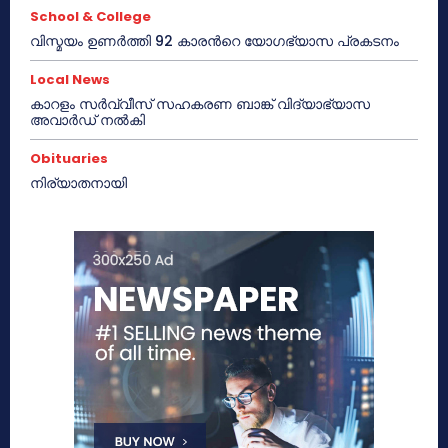
School & College
വിസ്മയം ഉണർത്തി 92 കാരൻറെ യോഗഭ്യാസ പ്രകടനം
Local News
കാറളം സർവ്വീസ് സഹകരണ ബാങ്ക് വിദ്യാഭ്യാസ
അവാർഡ് നൽകി
Obituaries
നിര്യാതനായി