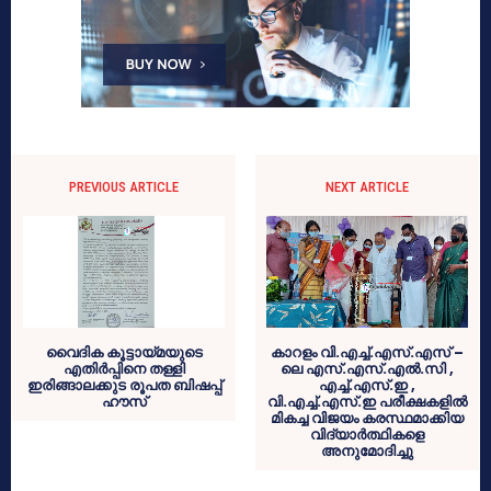
PREVIOUS ARTICLE
NEXT ARTICLE
വൈദിക കൂട്ടായ്മയുടെ
കാറളം വി.എച്ച്.എസ്.എസ് –
എതിർപ്പിനെ തള്ളി
ലെ എസ്.എസ്.എൽ.സി ,
ഇരിങ്ങാലക്കുട രൂപത ബിഷപ്പ്
എച്ച്.എസ്.ഇ ,
ഹൗസ്
വി.എച്ച്.എസ്.ഇ പരീക്ഷകളിൽ
മികച്ച വിജയം കരസ്ഥമാക്കിയ
വിദ്യാർത്ഥികളെ
അനുമോദിച്ചു