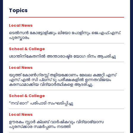
Topics
Local News
ടെൽസൻ കോട്ടോളിക്കും ലിയോ പോളിനും ജെ.എഫ്.എസ്.
പുരസ്കാരം
School & College
ശാന്തിനികേതനിൽ അന്താരാഷ്ട്ര യോഗ ദിനം ആചരിച്ചു
Local News
യൂത്ത് കോൺഗ്രസ്സ് തളിയക്കോണം മേഖല കമ്മറ്റി എസ്
എസ് എൽ സി പ്ലസ് ടു പരീക്ഷകളിൽ ഉന്നതവിജയം
കരസ്ഥമാക്കിയ വിദ്യാർത്ഥികളെ ആദരിച്ചു.
School & College
“നവ് ഓറ” പരിപാടി സംഘടിപ്പിച്ചു
Local News
ഊരകം സ്റ്റാർ ക്ലബ് വാർഷികവും വിദ്യാഭ്യാസ
പുരസ്‌ക്കാര സമർപ്പണം നടത്തി