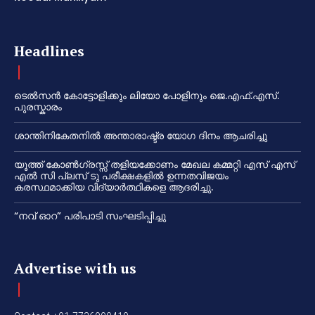
Headlines
ടെൽസൻ കോട്ടോളിക്കും ലിയോ പോളിനും ജെ.എഫ്.എസ്.
പുരസ്കാരം
ശാന്തിനികേതനിൽ അന്താരാഷ്ട്ര യോഗ ദിനം ആചരിച്ചു
യൂത്ത് കോൺഗ്രസ്സ് തളിയക്കോണം മേഖല കമ്മറ്റി എസ് എസ്
എൽ സി പ്ലസ് ടു പരീക്ഷകളിൽ ഉന്നതവിജയം
കരസ്ഥമാക്കിയ വിദ്യാർത്ഥികളെ ആദരിച്ചു.
“നവ് ഓറ” പരിപാടി സംഘടിപ്പിച്ചു
Advertise with us