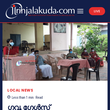
LIVE
LOCAL NEWS
Less than 1
min.
Read
ഗവ. ഗേൾസ്