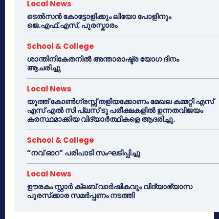
Local News
ടെൽസൻ കോട്ടോളിക്കും ലിയോ പോളിനും
ജെ.എഫ്.എസ്. പുരസ്കാരം
School & College
ശാന്തിനികേതനിൽ അന്താരാഷ്ട്ര യോഗ ദിനം
ആചരിച്ചു
Local News
യൂത്ത് കോൺഗ്രസ്സ് തളിയക്കോണം മേഖല കമ്മറ്റി എസ്
എസ് എൽ സി പ്ലസ് ടു പരീക്ഷകളിൽ ഉന്നതവിജയം
കരസ്ഥമാക്കിയ വിദ്യാർത്ഥികളെ ആദരിച്ചു.
School & College
“നവ് ഓറ” പരിപാടി സംഘടിപ്പിച്ചു
Local News
ഊരകം സ്റ്റാർ ക്ലബ് വാർഷികവും വിദ്യാഭ്യാസ
പുരസ്‌ക്കാര സമർപ്പണം നടത്തി