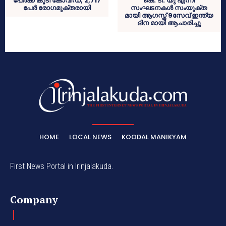
പേര്‍ക്ക് കൂടി കോവിഡ്, 2,717
കെ. ടി. യു എന്നീ
പേര്‍ രോഗമുക്തരായി
സംഘടനകൾ സംയുക്ത
മായി ആഗസ്ത് 9സേവ് ഇന്ത്യ
ദിന മായി ആചാരിച്ചു
HOME
LOCAL NEWS
KOODAL MANIKYAM
First News Portal in Irinjalakuda.
Company