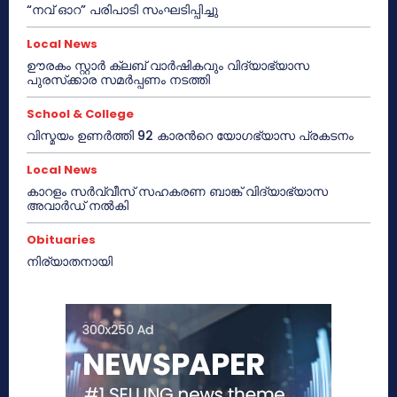
“നവ് ഓറ” പരിപാടി സംഘടിപ്പിച്ചു
Local News
ഊരകം സ്റ്റാർ ക്ലബ് വാർഷികവും വിദ്യാഭ്യാസ
പുരസ്‌ക്കാര സമർപ്പണം നടത്തി
School & College
വിസ്മയം ഉണർത്തി 92 കാരൻറെ യോഗഭ്യാസ പ്രകടനം
Local News
കാറളം സർവ്വീസ് സഹകരണ ബാങ്ക് വിദ്യാഭ്യാസ
അവാർഡ് നൽകി
Obituaries
നിര്യാതനായി