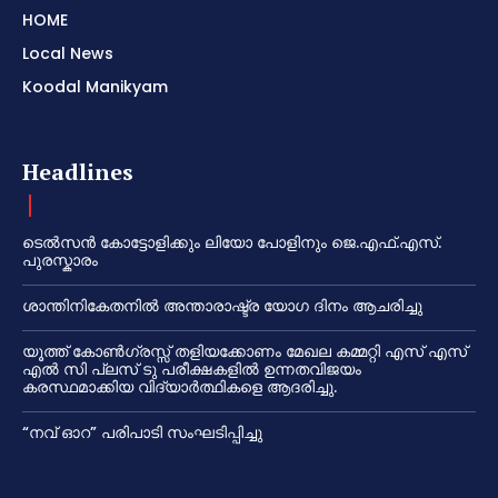
HOME
Local News
Koodal Manikyam
Headlines
ടെൽസൻ കോട്ടോളിക്കും ലിയോ പോളിനും ജെ.എഫ്.എസ്.
പുരസ്കാരം
ശാന്തിനികേതനിൽ അന്താരാഷ്ട്ര യോഗ ദിനം ആചരിച്ചു
യൂത്ത് കോൺഗ്രസ്സ് തളിയക്കോണം മേഖല കമ്മറ്റി എസ് എസ്
എൽ സി പ്ലസ് ടു പരീക്ഷകളിൽ ഉന്നതവിജയം
കരസ്ഥമാക്കിയ വിദ്യാർത്ഥികളെ ആദരിച്ചു.
“നവ് ഓറ” പരിപാടി സംഘടിപ്പിച്ചു