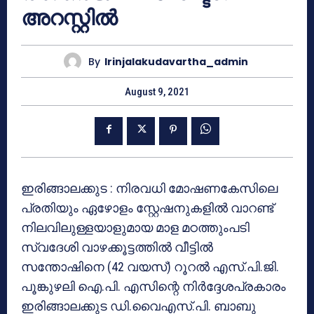
അറസ്റ്റിൽ
By
Irinjalakudavartha_admin
August 9, 2021
ഇരിങ്ങാലക്കുട : നിരവധി മോഷണകേസിലെ
പ്രതിയും ഏഴോളം സ്റ്റേഷനുകളിൽ വാറണ്ട്
നിലവിലുള്ളയാളുമായ മാള മഠത്തുംപടി
സ്വദേശി വാഴക്കൂട്ടത്തിൽ വീട്ടിൽ
സന്തോഷിനെ (42 വയസ്) റൂറൽ എസ്.പി.ജി.
പൂങ്കുഴലി ഐ.പി. എസിന്റെ നിർദ്ദേശപ്രകാരം
ഇരിങ്ങാലക്കുട ഡി.വൈഎസ്.പി. ബാബു