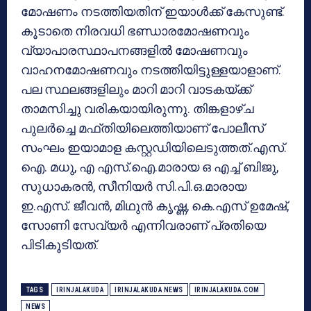
മോഷണം നടത്തിയതിന് ഇയാൾക്ക് കേസുണ്ട്.
കൂടാതെ നിരവധി ഭണ്ഡാരമോഷണവും
വ്യാപാരസ്ഥാപനങ്ങളിൽ മോഷണവും
വാഹനമോഷണവും നടത്തിയിട്ടുള്ളയാളാണ്.
പല സ്ഥലങ്ങളിലും മാറി മാറി വാടകയ്ക്ക്
താമസിച്ചു വരികയായിരുന്നു. തിങ്കളാഴ്ച
പുലർച്ചെ മഫ്തിയിലെത്തിയാണ് പോലീസ്
സംഘം ഇയാമാള കസ്റ്റഡിയിലെടുത്തത്.എസ്.
ഐ. മധു, എ എസ്.ഐ.മാരായ ഒ എച്ച് ബിജു,
സുധാകരൻ, സീനിയർ സി.പി.ഒ.മാരായ
ഇ.എസ്. ജീവൻ, മിഥുൻ കൃഷ്ണ, കെ.എസ് ഉമേഷ്,
സോണി സേവ്യർ എന്നിവരാണ് പ്രതിയെ
പിടികൂടിയത്.
TAGS
IRINJALAKUDA
IRINJALAKUDA NEWS
IRINJALAKUDA.COM
NEWS