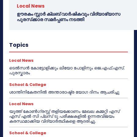
Local News
ഊരകം സ്റ്റാർ ക്ലബ് വാർഷികവും വിദ്യാഭ്യാസ
പുരസ്‌ക്കാര സമർപ്പണം നടത്തി
Topics
Local News
ടെൽസൻ കോട്ടോളിക്കും ലിയോ പോളിനും ജെ.എഫ്.എസ്.
പുരസ്കാരം
School & College
ശാന്തിനികേതനിൽ അന്താരാഷ്ട്ര യോഗ ദിനം ആചരിച്ചു
Local News
യൂത്ത് കോൺഗ്രസ്സ് തളിയക്കോണം മേഖല കമ്മറ്റി എസ്
എസ് എൽ സി പ്ലസ് ടു പരീക്ഷകളിൽ ഉന്നതവിജയം
കരസ്ഥമാക്കിയ വിദ്യാർത്ഥികളെ ആദരിച്ചു.
School & College