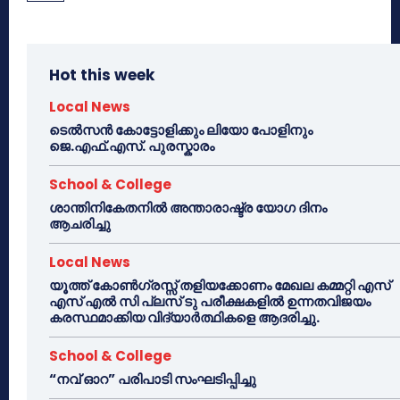
Hot this week
Local News
ടെൽസൻ കോട്ടോളിക്കും ലിയോ പോളിനും
ജെ.എഫ്.എസ്. പുരസ്കാരം
School & College
ശാന്തിനികേതനിൽ അന്താരാഷ്ട്ര യോഗ ദിനം
ആചരിച്ചു
Local News
യൂത്ത് കോൺഗ്രസ്സ് തളിയക്കോണം മേഖല കമ്മറ്റി എസ്
എസ് എൽ സി പ്ലസ് ടു പരീക്ഷകളിൽ ഉന്നതവിജയം
കരസ്ഥമാക്കിയ വിദ്യാർത്ഥികളെ ആദരിച്ചു.
School & College
“നവ് ഓറ” പരിപാടി സംഘടിപ്പിച്ചു