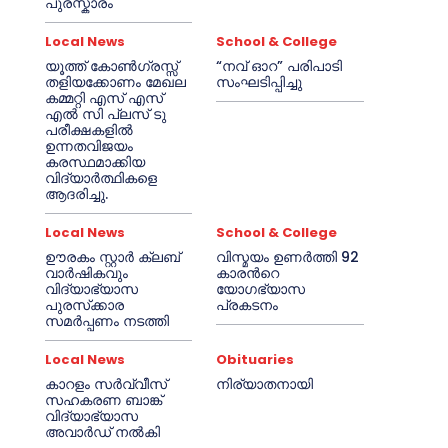
പുരസ്കാരം
Local News
School & College
യൂത്ത് കോൺഗ്രസ്സ്
“നവ് ഓറ” പരിപാടി
തളിയക്കോണം മേഖല
സംഘടിപ്പിച്ചു
കമ്മറ്റി എസ് എസ്
എൽ സി പ്ലസ് ടു
പരീക്ഷകളിൽ
ഉന്നതവിജയം
കരസ്ഥമാക്കിയ
വിദ്യാർത്ഥികളെ
ആദരിച്ചു.
Local News
School & College
ഊരകം സ്റ്റാർ ക്ലബ്
വിസ്മയം ഉണർത്തി 92
വാർഷികവും
കാരൻറെ
വിദ്യാഭ്യാസ
യോഗഭ്യാസ
പുരസ്‌ക്കാര
പ്രകടനം
സമർപ്പണം നടത്തി
Local News
Obituaries
കാറളം സർവ്വീസ്
നിര്യാതനായി
സഹകരണ ബാങ്ക്
വിദ്യാഭ്യാസ
അവാർഡ് നൽകി