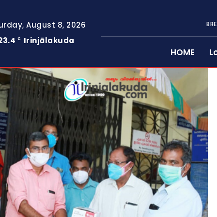
urday, August 8, 2026
BRE
23.4
Irinjālakuda
C
HOME
L