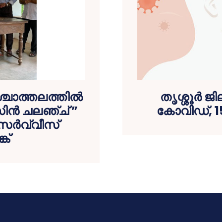
്ചാത്തലത്തിൽ
തൃശ്ശൂര്‍ ജ
സിൻ ചലഞ്ച് ”
കോവിഡ്, 1
് സർവ്വീസ്
ക്