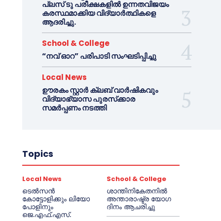
പ്ലസ് ടു പരീക്ഷകളിൽ ഉന്നതവിജയം
കരസ്ഥമാക്കിയ വിദ്യാർത്ഥികളെ
ആദരിച്ചു.
School & College
“നവ് ഓറ” പരിപാടി സംഘടിപ്പിച്ചു
Local News
ഊരകം സ്റ്റാർ ക്ലബ് വാർഷികവും
വിദ്യാഭ്യാസ പുരസ്‌ക്കാര
സമർപ്പണം നടത്തി
Topics
Local News
School & College
ടെൽസൻ
ശാന്തിനികേതനിൽ
കോട്ടോളിക്കും ലിയോ
അന്താരാഷ്ട്ര യോഗ
പോളിനും
ദിനം ആചരിച്ചു
ജെ.എഫ്.എസ്.