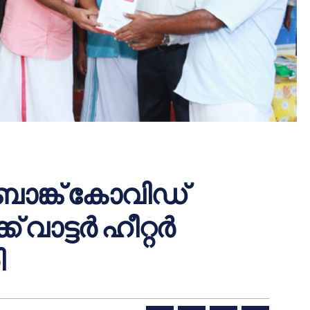
ാങ്ക് കോവിഡ്
 വാട്ടർ ഹീറ്റർ
ി