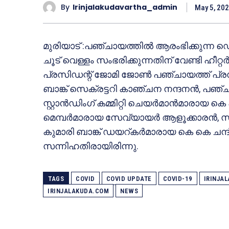
By
Irinjalakudavartha_admin
May 5, 20
മുരിയാട് :പഞ്ചായത്തിൽ ആരംഭിക്കുന്ന 
ചൂട് വെള്ളം സംഭരിക്കുന്നതിന് വേണ്ടി ഹീറ
പ്രസിഡന്റ് ജോമി ജോൺ പഞ്ചായത്ത് പ്രസിഡന
ബാങ്ക് സെക്രട്ടറി കാഞ്ചന നന്ദനൻ, പഞ്ചാ
സ്റ്റാൻഡിംഗ് കമ്മിറ്റി ചെയർമാൻമാരായ കെ 
മെമ്പർമാരായ സേവ്യായർ ആളൂക്കാരൻ, സ
കുമാരി ബാങ്ക് ഡയറ്കർമാരായ കെ കെ ച
സന്നിഹതിരായിരിന്നു.
TAGS
COVID
COVID UPDATE
COVID-19
IRINJA
IRINJALAKUDA.COM
NEWS