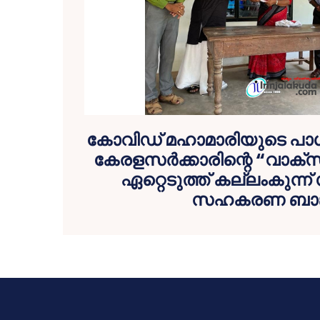
കോവിഡ് മഹാമാരിയുടെ പാശ
കേരളസർക്കാരിന്റെ “വാക്
ഏറ്റെടുത്ത് കല്ലംകുന്ന
സഹകരണ ബാങ്