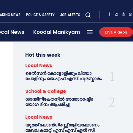
AKING NEWS
POLICE & SAFETY
JOB ALERTS
ocal News
Koodal Manikyam
LIVE Videos
Hot this week
Local News
ടെൽസൻ കോട്ടോളിക്കും ലിയോ
പോളിനും ജെ.എഫ്.എസ്. പുരസ്കാരം
School & College
ശാന്തിനികേതനിൽ അന്താരാഷ്ട്ര
യോഗ ദിനം ആചരിച്ചു
Local News
യൂത്ത് കോൺഗ്രസ്സ് തളിയക്കോണം
മേഖല കമ്മറ്റി എസ് എസ് എൽ സി