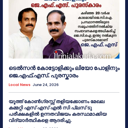
ടെൽസൻ കോട്ടോളിക്കും ലിയോ പോളിനും
ജെ.എഫ്.എസ്. പുരസ്കാരം
Local News
June 24, 2026
യൂത്ത് കോൺഗ്രസ്സ് തളിയക്കോണം മേഖല
കമ്മറ്റി എസ് എസ് എൽ സി പ്ലസ് ടു
പരീക്ഷകളിൽ ഉന്നതവിജയം കരസ്ഥമാക്കിയ
വിദ്യാർത്ഥികളെ ആദരിച്ചു.