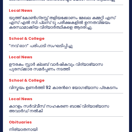
Local News
യൂത്ത് കോൺഗ്രസ്സ് തളിയക്കോണം മേഖല കമ്മറ്റി എസ്
എസ് എൽ സി പ്ലസ് ടു പരീക്ഷകളിൽ ഉന്നതവിജയം
കരസ്ഥമാക്കിയ വിദ്യാർത്ഥികളെ ആദരിച്ചു.
School & College
“നവ് ഓറ” പരിപാടി സംഘടിപ്പിച്ചു
Local News
ഊരകം സ്റ്റാർ ക്ലബ് വാർഷികവും വിദ്യാഭ്യാസ
പുരസ്‌ക്കാര സമർപ്പണം നടത്തി
School & College
വിസ്മയം ഉണർത്തി 92 കാരൻറെ യോഗഭ്യാസ പ്രകടനം
Local News
കാറളം സർവ്വീസ് സഹകരണ ബാങ്ക് വിദ്യാഭ്യാസ
അവാർഡ് നൽകി
Obituaries
നിര്യാതനായി