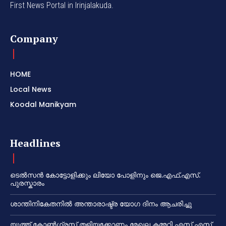
First News Portal in Irinjalakuda.
Company
HOME
Local News
Koodal Manikyam
Headlines
ടെൽസൻ കോട്ടോളിക്കും ലിയോ പോളിനും ജെ.എഫ്.എസ്.
പുരസ്കാരം
ശാന്തിനികേതനിൽ അന്താരാഷ്ട്ര യോഗ ദിനം ആചരിച്ചു
യൂത്ത് കോൺഗ്രസ്സ് തളിയക്കോണം മേഖല കമ്മറ്റി എസ് എസ്