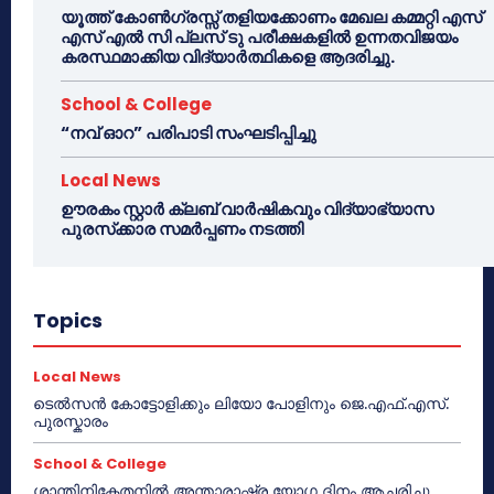
യൂത്ത് കോൺഗ്രസ്സ് തളിയക്കോണം മേഖല കമ്മറ്റി എസ്
എസ് എൽ സി പ്ലസ് ടു പരീക്ഷകളിൽ ഉന്നതവിജയം
കരസ്ഥമാക്കിയ വിദ്യാർത്ഥികളെ ആദരിച്ചു.
School & College
“നവ് ഓറ” പരിപാടി സംഘടിപ്പിച്ചു
Local News
ഊരകം സ്റ്റാർ ക്ലബ് വാർഷികവും വിദ്യാഭ്യാസ
പുരസ്‌ക്കാര സമർപ്പണം നടത്തി
Topics
Local News
ടെൽസൻ കോട്ടോളിക്കും ലിയോ പോളിനും ജെ.എഫ്.എസ്.
പുരസ്കാരം
School & College
ശാന്തിനികേതനിൽ അന്താരാഷ്ട്ര യോഗ ദിനം ആചരിച്ചു