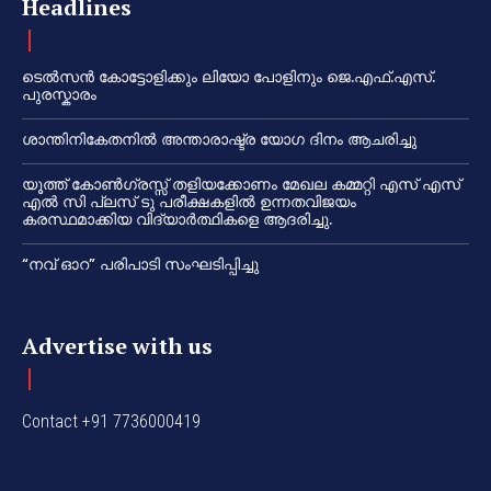
Headlines
ടെൽസൻ കോട്ടോളിക്കും ലിയോ പോളിനും ജെ.എഫ്.എസ്.
പുരസ്കാരം
ശാന്തിനികേതനിൽ അന്താരാഷ്ട്ര യോഗ ദിനം ആചരിച്ചു
യൂത്ത് കോൺഗ്രസ്സ് തളിയക്കോണം മേഖല കമ്മറ്റി എസ് എസ്
എൽ സി പ്ലസ് ടു പരീക്ഷകളിൽ ഉന്നതവിജയം
കരസ്ഥമാക്കിയ വിദ്യാർത്ഥികളെ ആദരിച്ചു.
“നവ് ഓറ” പരിപാടി സംഘടിപ്പിച്ചു
Advertise with us
Contact +91 7736000419