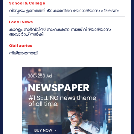
School & College
വിസ്മയം ഉണർത്തി 92 കാരൻറെ യോഗഭ്യാസ പ്രകടനം
Local News
കാറളം സർവ്വീസ് സഹകരണ ബാങ്ക് വിദ്യാഭ്യാസ
അവാർഡ് നൽകി
Obituaries
നിര്യാതനായി