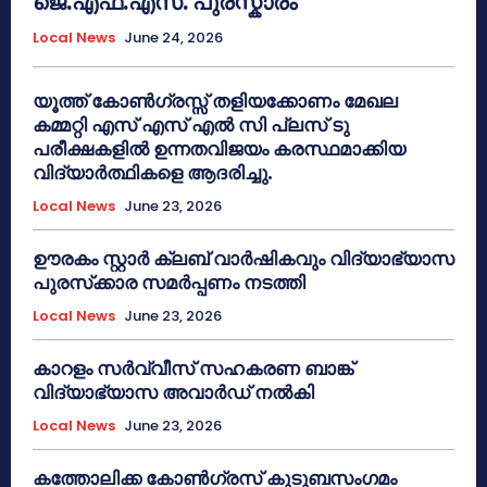
ജെ.എഫ്.എസ്. പുരസ്കാരം
Local News
June 24, 2026
യൂത്ത് കോൺഗ്രസ്സ് തളിയക്കോണം മേഖല
കമ്മറ്റി എസ് എസ് എൽ സി പ്ലസ് ടു
പരീക്ഷകളിൽ ഉന്നതവിജയം കരസ്ഥമാക്കിയ
വിദ്യാർത്ഥികളെ ആദരിച്ചു.
Local News
June 23, 2026
ഊരകം സ്റ്റാർ ക്ലബ് വാർഷികവും വിദ്യാഭ്യാസ
പുരസ്‌ക്കാര സമർപ്പണം നടത്തി
Local News
June 23, 2026
കാറളം സർവ്വീസ് സഹകരണ ബാങ്ക്
വിദ്യാഭ്യാസ അവാർഡ് നൽകി
Local News
June 23, 2026
കത്തോലിക്ക കോൺഗ്രസ് കുടുബസംഗമം