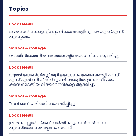
Topics
Local News
ടെൽസൻ കോട്ടോളിക്കും ലിയോ പോളിനും ജെ.എഫ്.എസ്.
പുരസ്കാരം
School & College
ശാന്തിനികേതനിൽ അന്താരാഷ്ട്ര യോഗ ദിനം ആചരിച്ചു
Local News
യൂത്ത് കോൺഗ്രസ്സ് തളിയക്കോണം മേഖല കമ്മറ്റി എസ്
എസ് എൽ സി പ്ലസ് ടു പരീക്ഷകളിൽ ഉന്നതവിജയം
കരസ്ഥമാക്കിയ വിദ്യാർത്ഥികളെ ആദരിച്ചു.
School & College
“നവ് ഓറ” പരിപാടി സംഘടിപ്പിച്ചു
Local News
ഊരകം സ്റ്റാർ ക്ലബ് വാർഷികവും വിദ്യാഭ്യാസ
പുരസ്‌ക്കാര സമർപ്പണം നടത്തി