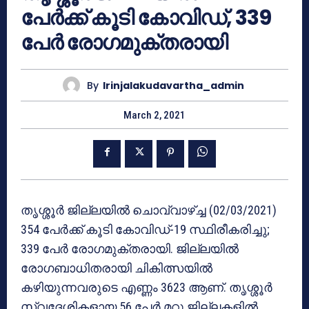
പേർക്ക് കൂടി കോവിഡ്, 339
പേർ രോഗമുക്തരായി
By
Irinjalakudavartha_admin
March 2, 2021
തൃശ്ശൂർ ജില്ലയിൽ ചൊവ്വാഴ്ച്ച (02/03/2021)
354 പേർക്ക് കൂടി കോവിഡ്-19 സ്ഥിരീകരിച്ചു;
339 പേർ രോഗമുക്തരായി. ജില്ലയിൽ
രോഗബാധിതരായി ചികിത്സയിൽ
കഴിയുന്നവരുടെ എണ്ണം 3623 ആണ്. തൃശ്ശൂർ
സ്വദേശികളായ 56 പേർ മറ്റു ജില്ലകളിൽ