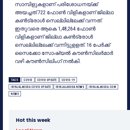
സാമ്പിളുകളാണ് പരിശോധനയ്ക്ക്
അയച്ചത്.722 ഫോൺ വിളികളാണ് ജില്ലാ
കൺട്രോൾ സെല്ലില്ലേക്ക് വന്നത്.
ഇതുവരെ ആകെ 1,48,264 ഫോൺ
വിളികളാണ് ജില്ലാ കൺട്രോൾ
സെല്ലില്ലേക്ക് വന്നിട്ടുളളത്. 16 പേർക്ക്
സൈക്കോ സോഷ്യൽ കൗൺസിലർമാർ
വഴി കൗൺസിലിംഗ് നൽകി.
TAGS
COVID
COVID UPDATE
COVID-19
IRINJALAKUDA COVID UPDATE
IRINJALAKUDA NEWS
IRINJALAKUDA.COM
NEWS
Hot this week