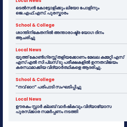
Local News
ടെൽസൻ കോട്ടോളിക്കും ലിയോ പോളിനും
ജെ.എഫ്.എസ്. പുരസ്കാരം
School & College
ശാന്തിനികേതനിൽ അന്താരാഷ്ട്ര യോഗ ദിനം
ആചരിച്ചു
Local News
യൂത്ത് കോൺഗ്രസ്സ് തളിയക്കോണം മേഖല കമ്മറ്റി എസ്
എസ് എൽ സി പ്ലസ് ടു പരീക്ഷകളിൽ ഉന്നതവിജയം
കരസ്ഥമാക്കിയ വിദ്യാർത്ഥികളെ ആദരിച്ചു.
School & College
“നവ് ഓറ” പരിപാടി സംഘടിപ്പിച്ചു
Local News
ഊരകം സ്റ്റാർ ക്ലബ് വാർഷികവും വിദ്യാഭ്യാസ
പുരസ്‌ക്കാര സമർപ്പണം നടത്തി