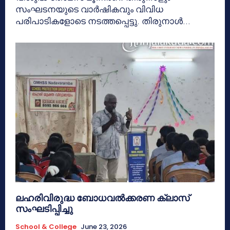
സംഘടനയുടെ വാർഷികവും വിവിധ
പരിപാടികളോടെ നടത്തപ്പെട്ടു. തിരുനാൾ...
ലഹരിവിരുദ്ധ ബോധവൽക്കരണ ക്ലാസ്
സംഘടിപ്പിച്ചു
School & College
June 23, 2026