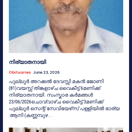
നിര്യാതനായി
Obituaries
June 23, 2026
പുല്ലൂർ അറക്കൽ ദേവസ്സി മകൻ ജോണി
(81)വയസ്സ് തിങ്കളാഴ്ച വൈകീട്ട് 6മണിക്ക്
നിര്യാതനായി. സംസ്കാര കർമങ്ങൾ
23/06/2026ചൊവ്വാഴ്ച വൈകീട്ട് 3മണിക്ക്
പുല്ലൂർ സെന്റ് സേവിയേഴ്‌സ് പള്ളിയിൽ ഭാര്യ
:ആനി (കണ്ണമ്പുഴ...