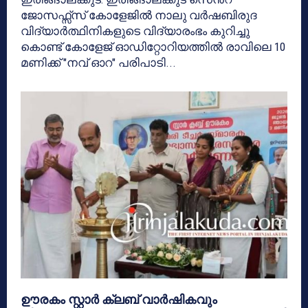
ജോസഫ്സ്സ് കോളേജിൽ നാലു വർഷബിരുദ
വിദ്യാർത്ഥിനികളുടെ വിദ്യാരംഭം കുറിച്ചു
കൊണ്ട് കോളേജ് ഓഡിറ്റോറിയത്തിൽ രാവിലെ 10
മണിക്ക് "നവ് ഓറ" പരിപാടി...
ഊരകം സ്റ്റാർ ക്ലബ് വാർഷികവും