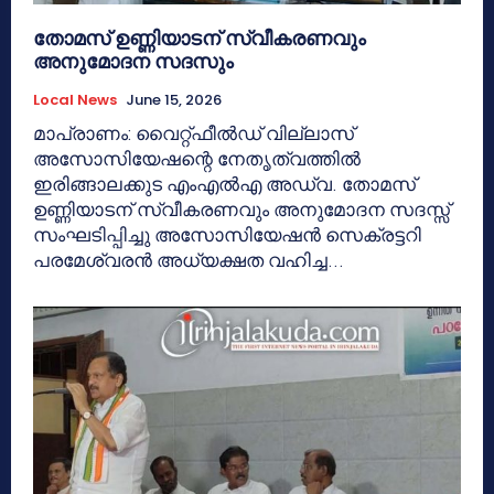
തോമസ് ഉണ്ണിയാടന് സ്വീകരണവും
അനുമോദന സദസും
Local News
June 15, 2026
മാപ്രാണം: വൈറ്റ്ഫീൽഡ് വില്ലാസ്
അസോസിയേഷന്റെ നേതൃത്വത്തിൽ
ഇരിങ്ങാലക്കുട എംഎൽഎ അഡ്വ. തോമസ്
ഉണ്ണിയാടന് സ്വീകരണവും അനുമോദന സദസ്സ്
സംഘടിപ്പിച്ചു അസോസിയേഷൻ സെക്രട്ടറി
പരമേശ്വരൻ അധ്യക്ഷത വഹിച്ച...