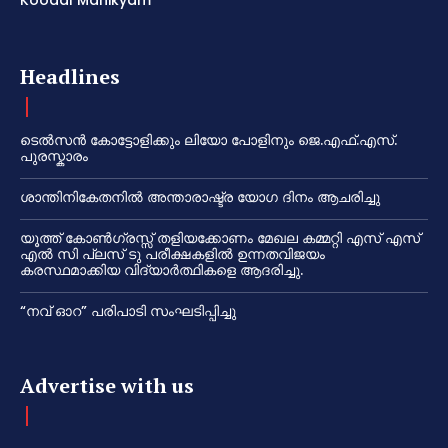
Headlines
ടെൽസൻ കോട്ടോളിക്കും ലിയോ പോളിനും ജെ.എഫ്.എസ്.
പുരസ്കാരം
ശാന്തിനികേതനിൽ അന്താരാഷ്ട്ര യോഗ ദിനം ആചരിച്ചു
യൂത്ത് കോൺഗ്രസ്സ് തളിയക്കോണം മേഖല കമ്മറ്റി എസ് എസ്
എൽ സി പ്ലസ് ടു പരീക്ഷകളിൽ ഉന്നതവിജയം
കരസ്ഥമാക്കിയ വിദ്യാർത്ഥികളെ ആദരിച്ചു.
“നവ് ഓറ” പരിപാടി സംഘടിപ്പിച്ചു
Advertise with us