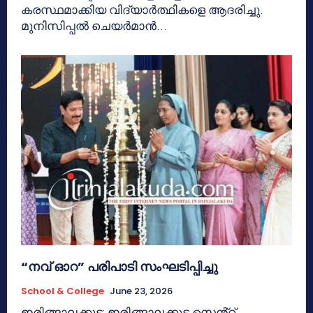
കരസ്ഥമാക്കിയ വിദ്യാർത്ഥികളെ ആദരിച്ചു.
മുനിസിപ്പൽ ചെയർമാൻ...
“നവ് ഓറ” പരിപാടി സംഘടിപ്പിച്ചു
School & College
June 23, 2026
ഇരിങ്ങാലക്കുട: ഇരിങ്ങാലക്കുട സെൻ്റ്