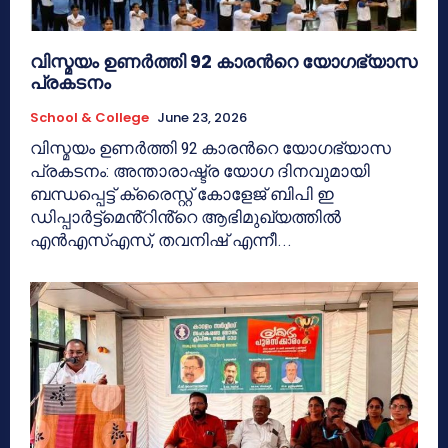
വിസ്മയം ഉണർത്തി 92 കാരൻറെ യോഗഭ്യാസ
പ്രകടനം
School & College
June 23, 2026
വിസ്മയം ഉണർത്തി 92 കാരൻറെ യോഗഭ്യാസ
പ്രകടനം: അന്താരാഷ്ട്ര യോഗ ദിനവുമായി
ബന്ധപ്പെട്ട് ക്രൈസ്റ്റ് കോളേജ് ബിപി ഇ
ഡിപ്പാർട്ട്മെൻ്റിൻ്റെ ആഭിമുഖ്യത്തിൽ
എൻഎസ്എസ്, തവനിഷ് എന്നീ...