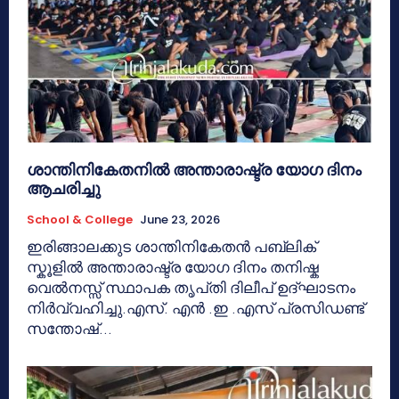
ശാന്തിനികേതനിൽ അന്താരാഷ്ട്ര യോഗ ദിനം
ആചരിച്ചു
School & College
June 23, 2026
ഇരിങ്ങാലക്കുട ശാന്തിനികേതൻ പബ്ലിക്
സ്കൂളിൽ അന്താരാഷ്ട്ര യോഗ ദിനം തനിഷ്ക
വെൽനസ്സ് സ്ഥാപക തൃപ്‌തി ദിലീപ് ഉദ്ഘാടനം
നിർവ്വഹിച്ചു.എസ്. എൻ .ഇ .എസ് പ്രസിഡണ്ട്
സന്തോഷ്...