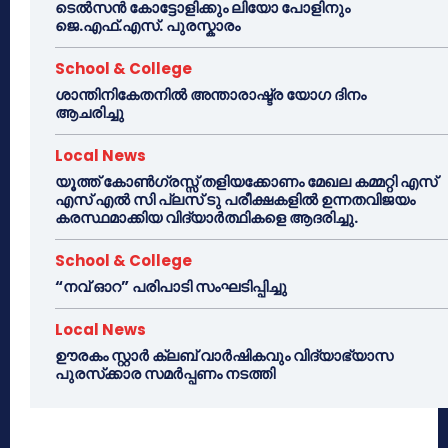
ടെൽസൻ കോട്ടോളിക്കും ലിയോ പോളിനും
ജെ.എഫ്.എസ്. പുരസ്കാരം
School & College
ശാന്തിനികേതനിൽ അന്താരാഷ്ട്ര യോഗ ദിനം
ആചരിച്ചു
Local News
യൂത്ത് കോൺഗ്രസ്സ് തളിയക്കോണം മേഖല കമ്മറ്റി എസ്
എസ് എൽ സി പ്ലസ് ടു പരീക്ഷകളിൽ ഉന്നതവിജയം
കരസ്ഥമാക്കിയ വിദ്യാർത്ഥികളെ ആദരിച്ചു.
School & College
“നവ് ഓറ” പരിപാടി സംഘടിപ്പിച്ചു
Local News
ഊരകം സ്റ്റാർ ക്ലബ് വാർഷികവും വിദ്യാഭ്യാസ
പുരസ്‌ക്കാര സമർപ്പണം നടത്തി