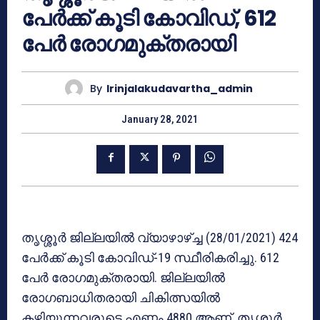
പേർക്ക് കൂടി കോവിഡ്, 612
പേർ രോഗമുക്തരായി
By
Irinjalakudavartha_admin
January 28, 2021
തൃശ്ശൂർ ജില്ലയിൽ വ്യാഴാഴ്ച്ച (28/01/2021) 424
പേർക്ക് കൂടി കോവിഡ്-19 സ്ഥീരികരിച്ചു. 612
പേർ രോഗമുക്തരായി. ജില്ലയിൽ
രോഗബാധിതരായി ചികിത്സയിൽ
കഴിയുന്നവരുടെ എണ്ണം 4880 ആണ്. തൃശ്ശൂർ