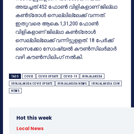
അയച്ചത്.452 ഫോൺ വിളികളാണ് ജില്ലാ
കൺട്രോൾ സെല്ലില്ലേക്ക് വന്നത്.
ഇതുവരെ ആകെ 1,31,200 ഫോൺ
വിളികളാണ് ജില്ലാ കൺട്രോൾ
സെല്ലില്ലേക്ക് വന്നിട്ടുളളത്. 18 പേർക്ക്
സൈക്കോ സോഷ്യൽ കൗൺസിലർമാർ
വഴി കൗൺസിലിംഗ് നൽകി.
TAGS
COVID
COVID UPDATE
COVID-19
IRINJALAKUDA
IRINJALAKUDA COVID UPDATE
IRINJALAKUDA NEWS
IRINJALAKUDA.COM
NEWS
Hot this week
Local News