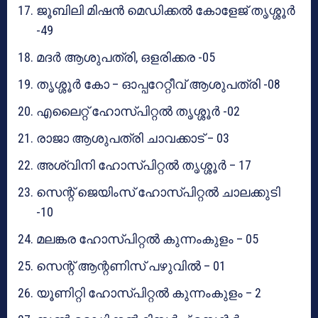
ജൂബിലി മിഷൻ മെഡിക്കൽ കോളേജ് തൃശ്ശൂർ
-49
മദർ ആശുപത്രി, ഒളരിക്കര -05
തൃശ്ശൂർ കോ – ഓപ്പറേറ്റീവ് ആശുപത്രി -08
എലൈറ്റ് ഹോസ്പിറ്റൽ തൃശ്ശൂർ -02
രാജാ ആശുപത്രി ചാവക്കാട് – 03
അശ്വിനി ഹോസ്പിറ്റൽ തൃശ്ശൂർ – 17
സെന്റ് ജെയിംസ് ഹോസ്പിറ്റൽ ചാലക്കുടി
-10
മലങ്കര ഹോസ്പിറ്റൽ കുന്നംകുളം – 05
സെന്റ് ആന്റണിസ് പഴുവിൽ – 01
യൂണിറ്റി ഹോസ്പിറ്റൽ കുന്നംകുളം – 2