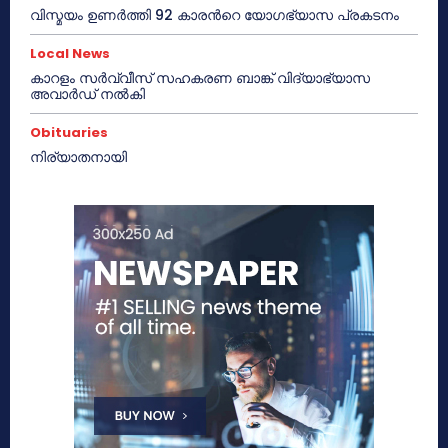
വിസ്മയം ഉണർത്തി 92 കാരൻറെ യോഗഭ്യാസ പ്രകടനം
Local News
കാറളം സർവ്വീസ് സഹകരണ ബാങ്ക് വിദ്യാഭ്യാസ
അവാർഡ് നൽകി
Obituaries
നിര്യാതനായി