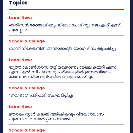
Topics
Local News
ടെൽസൻ കോട്ടോളിക്കും ലിയോ പോളിനും ജെ.എഫ്.എസ്.
പുരസ്കാരം
School & College
ശാന്തിനികേതനിൽ അന്താരാഷ്ട്ര യോഗ ദിനം ആചരിച്ചു
Local News
യൂത്ത് കോൺഗ്രസ്സ് തളിയക്കോണം മേഖല കമ്മറ്റി എസ്
എസ് എൽ സി പ്ലസ് ടു പരീക്ഷകളിൽ ഉന്നതവിജയം
കരസ്ഥമാക്കിയ വിദ്യാർത്ഥികളെ ആദരിച്ചു.
School & College
“നവ് ഓറ” പരിപാടി സംഘടിപ്പിച്ചു
Local News
ഊരകം സ്റ്റാർ ക്ലബ് വാർഷികവും വിദ്യാഭ്യാസ
പുരസ്‌ക്കാര സമർപ്പണം നടത്തി
School & College