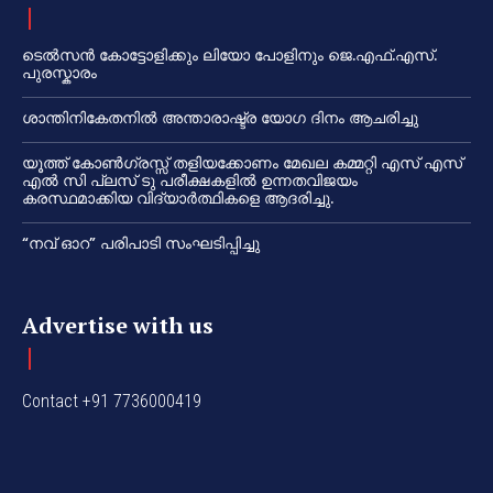
ടെൽസൻ കോട്ടോളിക്കും ലിയോ പോളിനും ജെ.എഫ്.എസ്.
പുരസ്കാരം
ശാന്തിനികേതനിൽ അന്താരാഷ്ട്ര യോഗ ദിനം ആചരിച്ചു
യൂത്ത് കോൺഗ്രസ്സ് തളിയക്കോണം മേഖല കമ്മറ്റി എസ് എസ്
എൽ സി പ്ലസ് ടു പരീക്ഷകളിൽ ഉന്നതവിജയം
കരസ്ഥമാക്കിയ വിദ്യാർത്ഥികളെ ആദരിച്ചു.
“നവ് ഓറ” പരിപാടി സംഘടിപ്പിച്ചു
Advertise with us
Contact +91 7736000419