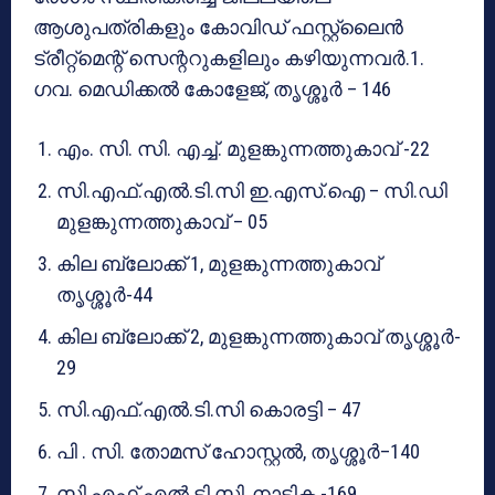
ആശുപത്രികളും കോവിഡ് ഫസ്റ്റ്‌ലൈൻ
ട്രീറ്റ്‌മെന്റ് സെന്ററുകളിലും കഴിയുന്നവർ.1.
ഗവ. മെഡിക്കൽ കോളേജ്, തൃശ്ശൂർ – 146
എം. സി. സി. എച്ച്. മുളങ്കുന്നത്തുകാവ് -22
സി.എഫ്.എൽ.ടി.സി ഇ.എസ്.ഐ – സി.ഡി
മുളങ്കുന്നത്തുകാവ് – 05
കില ബ്ലോക്ക് 1, മുളങ്കുന്നത്തുകാവ്
തൃശ്ശൂർ-44
കില ബ്ലോക്ക് 2, മുളങ്കുന്നത്തുകാവ് തൃശ്ശൂർ-
29
സി.എഫ്.എൽ.ടി.സി കൊരട്ടി – 47
പി . സി. തോമസ് ഹോസ്റ്റൽ, തൃശ്ശൂർ–140
സി.എഫ്.എൽ.ടി.സി, നാട്ടിക -169