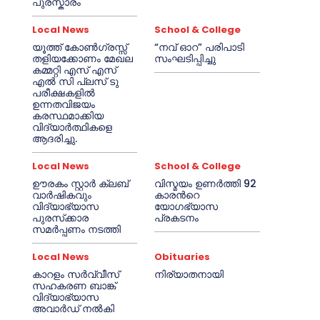
പുരസ്കാരം
Local News
School & College
യൂത്ത് കോൺഗ്രസ്സ്
“നവ് ഓറ” പരിപാടി
തളിയക്കോണം മേഖല
സംഘടിപ്പിച്ചു
കമ്മറ്റി എസ് എസ്
എൽ സി പ്ലസ് ടു
പരീക്ഷകളിൽ
ഉന്നതവിജയം
കരസ്ഥമാക്കിയ
വിദ്യാർത്ഥികളെ
ആദരിച്ചു.
Local News
School & College
ഊരകം സ്റ്റാർ ക്ലബ്
വിസ്മയം ഉണർത്തി 92
വാർഷികവും
കാരൻറെ
വിദ്യാഭ്യാസ
യോഗഭ്യാസ
പുരസ്‌ക്കാര
പ്രകടനം
സമർപ്പണം നടത്തി
Local News
Obituaries
കാറളം സർവ്വീസ്
നിര്യാതനായി
സഹകരണ ബാങ്ക്
വിദ്യാഭ്യാസ
അവാർഡ് നൽകി