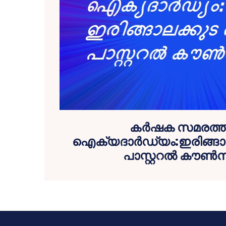
കര്‍ഷക സമരത്ത
ഐക്യദാര്‍ഡ്യം:ഇരിങ്ങാ
പാസ്റ്ററല്‍ കൗണ്‍സ