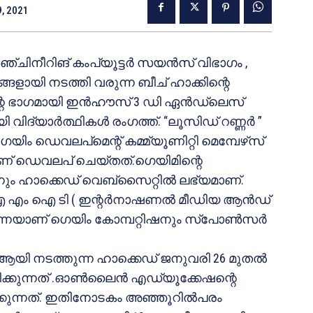
9, 2021
എഞ്ചിനീറിങ് കംപ്യൂട്ടർ സയൻസ് വിഭാഗം ,
നടത്തി വരുന്ന ബീച് ഹാക്കിന്റെ
 ഭാഗമായി ഇൻഹൗസ് 3 ഡി ഏൻഡ്ലെസ്
ി വിദ്യാർത്ഥികൾ രംഗത്ത്. “ലൂസിഡ് റണ്ണർ ”
െയിം ഡെവലപ്മെന്റ് കമ്മ്യൂണിറ്റി മെമ്പേഴ്‌സ്
ണ് ഡെവലപ് ചെയ്തത്.ഗെയിമിന്റെ
 ഹാക്കെഡ് വെബ്സൈറ്റിൽ ലഭ്യമാണ്.
ഐ എം ഐ ടി ( ഇന്റർനാഷണൽ മീഡിയ ആൻഡ്
ന്നെയാണ് ഗെയിം കോമ്പറ്റിഷനും സ്പോൺസർ
നടത്തുന്ന ഹാ‌ക്കെഡ് ജനുവരി 26 മുതൽ
രിക്കുന്നത് .ഓൺലൈൻ എഡ്യൂക്കേഷന്റെ
കുന്നത്. ഇതിനോടകം അഞ്ഞൂറിൽപരം