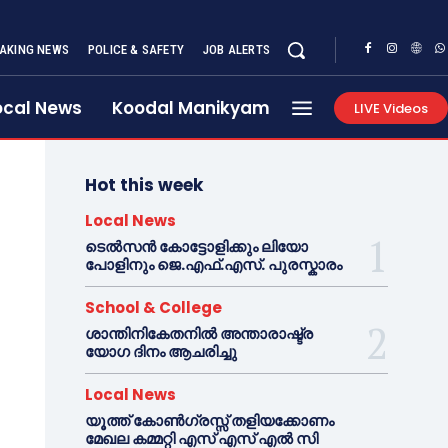
AKING NEWS
POLICE & SAFETY
JOB ALERTS
ocal News
Koodal Manikyam
LIVE Videos
Hot this week
Local News
ടെൽസൻ കോട്ടോളിക്കും ലിയോ
പോളിനും ജെ.എഫ്.എസ്. പുരസ്കാരം
School & College
ശാന്തിനികേതനിൽ അന്താരാഷ്ട്ര
യോഗ ദിനം ആചരിച്ചു
Local News
യൂത്ത് കോൺഗ്രസ്സ് തളിയക്കോണം
മേഖല കമ്മറ്റി എസ് എസ് എൽ സി