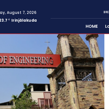
day, August 7, 2026
BRE
23.7
Irinjālakuda
C
HOME
L