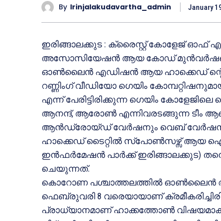
By
Irinjalakudavartha_admin
January 1
ഇരിങ്ങാലക്കുട : ക്രൈസ്റ്റ് കോളേജ് ഓഫ് 
അസോസിയേഷൻ ആയ കോഡ് മുൻവർഷങ്ങളായി 
ഓൺലൈൻ എഡിഷൻ ആയ ഹാ‌ക്കെഡ് ന്റെ
റണ്ണിംഗ് വീഡിയോ ഗെയിം കോമ്പറ്റിഷനുമായ
എന്ന് പേരിട്ടിരിക്കുന്ന ഗെയിം കോളേജിലെ ഗ
ആനന്ദ്, ആരോൺ എന്നിവരടങ്ങുന്ന ടീം ആ
ആൻഡ്രോയ്ഡ് വേർഷനും വെബ് വേർഷനും
ഹാക്കെഡ് ടൈറ്റിൽ സ്പോൺസഴ്സ് ആയ 
ഇൻഫർമേഷൻ പാർക്ക്‌ ഇരിങ്ങാലക്കുട) ത
ചെയുന്നത്.
കൊറോണ പശ്ചാത്തലത്തിൽ ഓൺലൈൻ ആയി 
ഫെബ്രുവരി 8 വരെയായാണ് ക്രമീകരിച്ചി
പ്രാധ്യാനമാണ് ഹാക്കത്തോൺ വിഷയമാക്