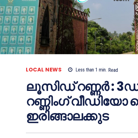
LOCAL NEWS
Less than 1
min.
Read
ലൂസിഡ് റണ്ണർ : 
റണ്ണിംഗ് വീഡിയോ 
ഇരിങ്ങാലക്കുട