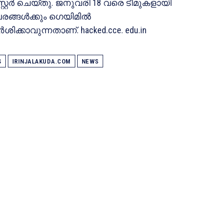
്റർ ചെയ്തു. ജനുവരി 18 വരെ ടീമുകളായി
വരങ്ങൾക്കും ഗെയിമിൽ
ിക്കാവുന്നതാണ്. hacked.cce. edu.in
S
IRINJALAKUDA.COM
NEWS