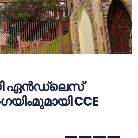
3ഡി ഏൻഡ്ലെസ്
ഗെയിംമുമായി CCE