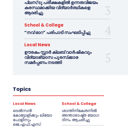
പ്ലസ് ടു പരീക്ഷകളിൽ ഉന്നതവിജയം
കരസ്ഥമാക്കിയ വിദ്യാർത്ഥികളെ
ആദരിച്ചു.
School & College
“നവ് ഓറ” പരിപാടി സംഘടിപ്പിച്ചു
Local News
ഊരകം സ്റ്റാർ ക്ലബ് വാർഷികവും
വിദ്യാഭ്യാസ പുരസ്‌ക്കാര
സമർപ്പണം നടത്തി
Topics
Local News
School & College
ടെൽസൻ
ശാന്തിനികേതനിൽ
കോട്ടോളിക്കും ലിയോ
അന്താരാഷ്ട്ര യോഗ
പോളിനും
ദിനം ആചരിച്ചു
ജെ.എഫ്.എസ്.