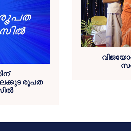
വിജയോത
സമ
ിന്
ലക്കുട രൂപത
ില്‍