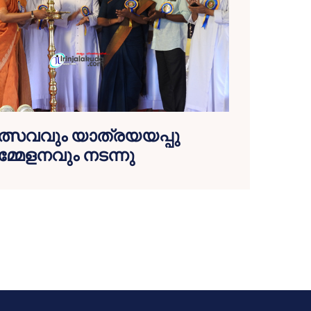
്സവവും യാത്രയയപ്പു
്മേളനവും നടന്നു