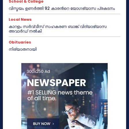
School & College
വിസ്മയം ഉണർത്തി 92 കാരൻറെ യോഗഭ്യാസ പ്രകടനം
Local News
കാറളം സർവ്വീസ് സഹകരണ ബാങ്ക് വിദ്യാഭ്യാസ
അവാർഡ് നൽകി
Obituaries
നിര്യാതനായി