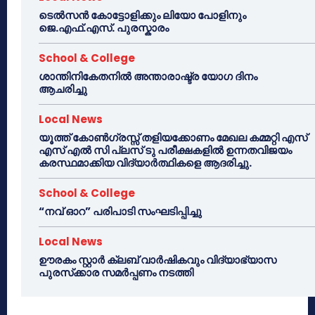
ടെൽസൻ കോട്ടോളിക്കും ലിയോ പോളിനും
ജെ.എഫ്.എസ്. പുരസ്കാരം
School & College
ശാന്തിനികേതനിൽ അന്താരാഷ്ട്ര യോഗ ദിനം
ആചരിച്ചു
Local News
യൂത്ത് കോൺഗ്രസ്സ് തളിയക്കോണം മേഖല കമ്മറ്റി എസ്
എസ് എൽ സി പ്ലസ് ടു പരീക്ഷകളിൽ ഉന്നതവിജയം
കരസ്ഥമാക്കിയ വിദ്യാർത്ഥികളെ ആദരിച്ചു.
School & College
“നവ് ഓറ” പരിപാടി സംഘടിപ്പിച്ചു
Local News
ഊരകം സ്റ്റാർ ക്ലബ് വാർഷികവും വിദ്യാഭ്യാസ
പുരസ്‌ക്കാര സമർപ്പണം നടത്തി