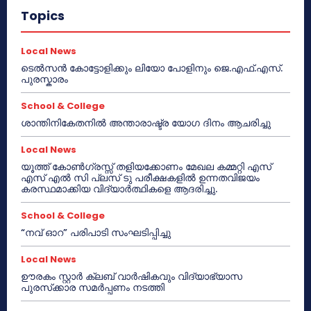
Topics
Local News
ടെൽസൻ കോട്ടോളിക്കും ലിയോ പോളിനും ജെ.എഫ്.എസ്.
പുരസ്കാരം
School & College
ശാന്തിനികേതനിൽ അന്താരാഷ്ട്ര യോഗ ദിനം ആചരിച്ചു
Local News
യൂത്ത് കോൺഗ്രസ്സ് തളിയക്കോണം മേഖല കമ്മറ്റി എസ്
എസ് എൽ സി പ്ലസ് ടു പരീക്ഷകളിൽ ഉന്നതവിജയം
കരസ്ഥമാക്കിയ വിദ്യാർത്ഥികളെ ആദരിച്ചു.
School & College
“നവ് ഓറ” പരിപാടി സംഘടിപ്പിച്ചു
Local News
ഊരകം സ്റ്റാർ ക്ലബ് വാർഷികവും വിദ്യാഭ്യാസ
പുരസ്‌ക്കാര സമർപ്പണം നടത്തി