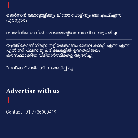
ടെൽസൻ കോട്ടോളിക്കും ലിയോ പോളിനും ജെ.എഫ്.എസ്.
പുരസ്കാരം
ശാന്തിനികേതനിൽ അന്താരാഷ്ട്ര യോഗ ദിനം ആചരിച്ചു
യൂത്ത് കോൺഗ്രസ്സ് തളിയക്കോണം മേഖല കമ്മറ്റി എസ് എസ്
എൽ സി പ്ലസ് ടു പരീക്ഷകളിൽ ഉന്നതവിജയം
കരസ്ഥമാക്കിയ വിദ്യാർത്ഥികളെ ആദരിച്ചു.
“നവ് ഓറ” പരിപാടി സംഘടിപ്പിച്ചു
Advertise with us
Contact +91 7736000419