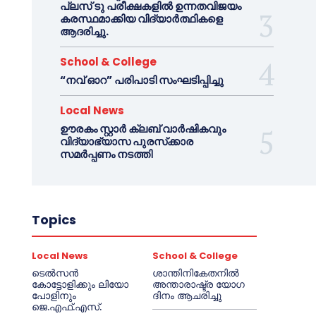
പ്ലസ് ടു പരീക്ഷകളിൽ ഉന്നതവിജയം
കരസ്ഥമാക്കിയ വിദ്യാർത്ഥികളെ
ആദരിച്ചു.
School & College
“നവ് ഓറ” പരിപാടി സംഘടിപ്പിച്ചു
Local News
ഊരകം സ്റ്റാർ ക്ലബ് വാർഷികവും
വിദ്യാഭ്യാസ പുരസ്‌ക്കാര
സമർപ്പണം നടത്തി
Topics
Local News
School & College
ടെൽസൻ
ശാന്തിനികേതനിൽ
കോട്ടോളിക്കും ലിയോ
അന്താരാഷ്ട്ര യോഗ
പോളിനും
ദിനം ആചരിച്ചു
ജെ.എഫ്.എസ്.