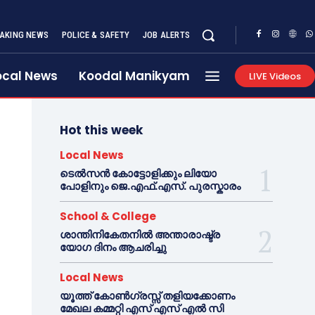
AKING NEWS
POLICE & SAFETY
JOB ALERTS
ocal News
Koodal Manikyam
LIVE Videos
Hot this week
Local News
ടെൽസൻ കോട്ടോളിക്കും ലിയോ
പോളിനും ജെ.എഫ്.എസ്. പുരസ്കാരം
School & College
ശാന്തിനികേതനിൽ അന്താരാഷ്ട്ര
യോഗ ദിനം ആചരിച്ചു
Local News
യൂത്ത് കോൺഗ്രസ്സ് തളിയക്കോണം
മേഖല കമ്മറ്റി എസ് എസ് എൽ സി