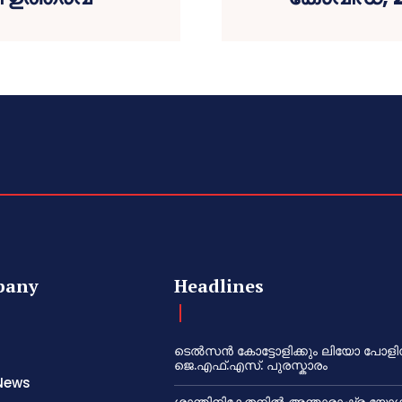
pany
Headlines
ടെൽസൻ കോട്ടോളിക്കും ലിയോ പോളി
ജെ.എഫ്.എസ്. പുരസ്കാരം
News