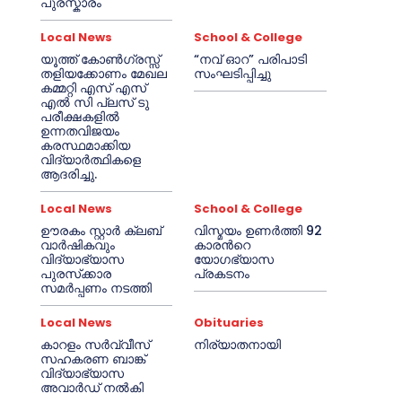
പുരസ്കാരം
Local News
School & College
യൂത്ത് കോൺഗ്രസ്സ്
“നവ് ഓറ” പരിപാടി
തളിയക്കോണം മേഖല
സംഘടിപ്പിച്ചു
കമ്മറ്റി എസ് എസ്
എൽ സി പ്ലസ് ടു
പരീക്ഷകളിൽ
ഉന്നതവിജയം
കരസ്ഥമാക്കിയ
വിദ്യാർത്ഥികളെ
ആദരിച്ചു.
Local News
School & College
ഊരകം സ്റ്റാർ ക്ലബ്
വിസ്മയം ഉണർത്തി 92
വാർഷികവും
കാരൻറെ
വിദ്യാഭ്യാസ
യോഗഭ്യാസ
പുരസ്‌ക്കാര
പ്രകടനം
സമർപ്പണം നടത്തി
Local News
Obituaries
കാറളം സർവ്വീസ്
നിര്യാതനായി
സഹകരണ ബാങ്ക്
വിദ്യാഭ്യാസ
അവാർഡ് നൽകി