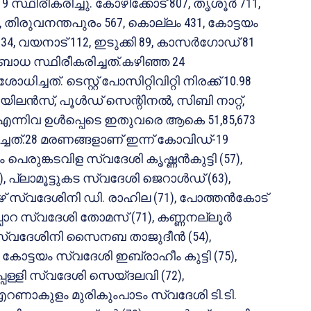
 സ്ഥിരീകരിച്ചു. കോഴിക്കോട് 807, തൃശൂര്‍ 711,
, തിരുവനന്തപുരം 567, കൊല്ലം 431, കോട്ടയം
്ട 234, വയനാട് 112, ഇടുക്കി 89, കാസര്‍ഗോഡ് 81
ബാധ സ്ഥിരീകരിച്ചത്.കഴിഞ്ഞ 24
്ചത്. ടെസ്റ്റ് പോസിറ്റിവിറ്റി നിരക്ക് 10.98
‍വയിലന്‍സ്, പൂള്‍ഡ് സെന്റിനല്‍, സിബി നാറ്റ്,
 എന്നിവ ഉള്‍പ്പെടെ ഇതുവരെ ആകെ 51,85,673
ത്.28 മരണങ്ങളാണ് ഇന്ന് കോവിഡ്-19
പെരുങ്കടവിള സ്വദേശി കൃഷ്ണന്‍കുട്ടി (57),
), പ്ലാമൂട്ടുകട സ്വദേശി ജെറാള്‍ഡ് (63),
ീഴ് സ്വദേശിനി ഡി. രാഹില (71), പോത്തന്‍കോട്
ാറ സ്വദേശി തോമസ് (71), കണ്ണനല്ലൂര്‍
‍ സ്വദേശിനി സൈനബ താജുദീന്‍ (54),
 കോട്ടയം സ്വദേശി ഇബ്രാഹീം കുട്ടി (75),
്പള്ളി സ്വദേശി സെയ്ദലവി (72),
), എറണാകുളം മുരികുംപാടം സ്വദേശി ടി.ടി.