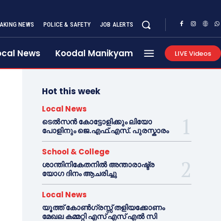
AKING NEWS
POLICE & SAFETY
JOB ALERTS
ocal News
Koodal Manikyam
LIVE Videos
Hot this week
Local News
ടെൽസൻ കോട്ടോളിക്കും ലിയോ
പോളിനും ജെ.എഫ്.എസ്. പുരസ്കാരം
School & College
ശാന്തിനികേതനിൽ അന്താരാഷ്ട്ര
യോഗ ദിനം ആചരിച്ചു
Local News
യൂത്ത് കോൺഗ്രസ്സ് തളിയക്കോണം
മേഖല കമ്മറ്റി എസ് എസ് എൽ സി