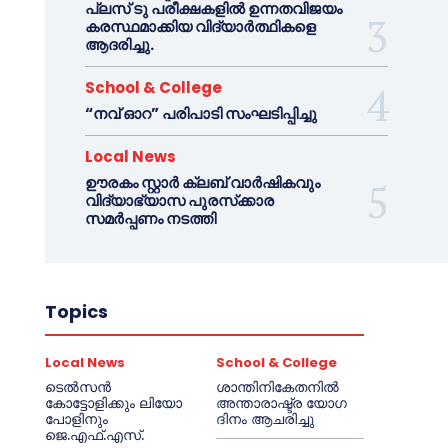
പ്ലസ് ടു പരീക്ഷകളിൽ ഉന്നതവിജയം
കരസ്ഥമാക്കിയ വിദ്യാർത്ഥികളെ
ആദരിച്ചു.
School & College
“നവ് ഓറ” പരിപാടി സംഘടിപ്പിച്ചു
Local News
ഊരകം സ്റ്റാർ ക്ലബ് വാർഷികവും
വിദ്യാഭ്യാസ പുരസ്‌ക്കാര
സമർപ്പണം നടത്തി
Topics
Local News
School & College
ടെൽസൻ
ശാന്തിനികേതനിൽ
കോട്ടോളിക്കും ലിയോ
അന്താരാഷ്ട്ര യോഗ
പോളിനും
ദിനം ആചരിച്ചു
ജെ.എഫ്.എസ്.