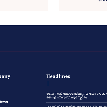
pany
Headlines
ടെൽസൻ കോട്ടോളിക്കും ലിയോ പോളി
ജെ.എഫ്.എസ്. പുരസ്കാരം
News