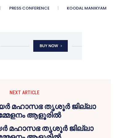
PRESS CONFERENCE
KOODAL MANIKYAM
NEXT ARTICLE
ർ മഹാസഭ തൃശൂർ ജില്ലാ
്മേളനം ആളൂരിൽ