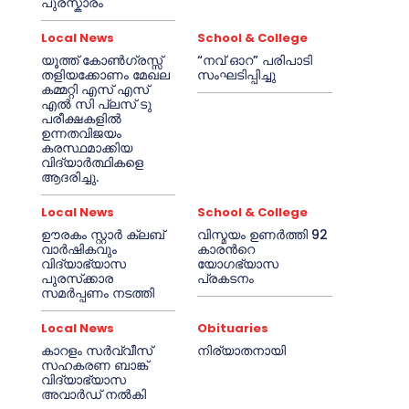
പുരസ്കാരം
Local News
School & College
യൂത്ത് കോൺഗ്രസ്സ്
“നവ് ഓറ” പരിപാടി
തളിയക്കോണം മേഖല
സംഘടിപ്പിച്ചു
കമ്മറ്റി എസ് എസ്
എൽ സി പ്ലസ് ടു
പരീക്ഷകളിൽ
ഉന്നതവിജയം
കരസ്ഥമാക്കിയ
വിദ്യാർത്ഥികളെ
ആദരിച്ചു.
Local News
School & College
ഊരകം സ്റ്റാർ ക്ലബ്
വിസ്മയം ഉണർത്തി 92
വാർഷികവും
കാരൻറെ
വിദ്യാഭ്യാസ
യോഗഭ്യാസ
പുരസ്‌ക്കാര
പ്രകടനം
സമർപ്പണം നടത്തി
Local News
Obituaries
കാറളം സർവ്വീസ്
നിര്യാതനായി
സഹകരണ ബാങ്ക്
വിദ്യാഭ്യാസ
അവാർഡ് നൽകി