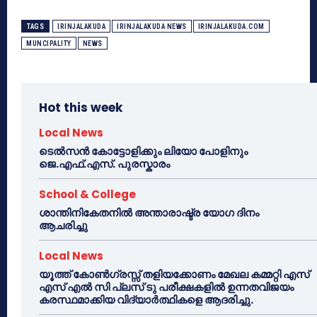
TAGS
IRINJALAKUDA
IRINJALAKUDA NEWS
IRINJALAKUDA.COM
MUNCIPALITY
NEWS
Hot this week
Local News
ടെൽസൻ കോട്ടോളിക്കും ലിയോ പോളിനും
ജെ.എഫ്.എസ്. പുരസ്കാരം
School & College
ശാന്തിനികേതനിൽ അന്താരാഷ്ട്ര യോഗ ദിനം
ആചരിച്ചു
Local News
യൂത്ത് കോൺഗ്രസ്സ് തളിയക്കോണം മേഖല കമ്മറ്റി എസ്
എസ് എൽ സി പ്ലസ് ടു പരീക്ഷകളിൽ ഉന്നതവിജയം
കരസ്ഥമാക്കിയ വിദ്യാർത്ഥികളെ ആദരിച്ചു.