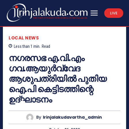
LIVE
LOCAL NEWS
Less than 1
min.
Read
നഗരസഭ എ.വി.എം
ഗവ.ആയുർവ്വേദ
ആശുപത്രിയിൽ പുതിയ
ഐ.പി കെട്ടിടത്തിന്റെ
ഉദ്‌ഘാടനം
By
Irinjalakudavartha_admin