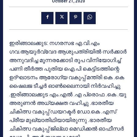
October 21, 2020
ഇരിങ്ങാലക്കുട: നഗരസഭ എ.വി.എം
ഗവ.ആയുർവ്വേദ ആശുപത്രിയിൽ സർക്കാർ
അനുവദിച്ച മൂന്നരക്കോടി രൂപ വിനിയോഗിച്ച്
പണി തീർത്ത പുതിയ ഐ.പി കെട്ടിടത്തിന്റെ
ഉദ്‌ഘാടനം ആരോഗ്യ വകുപ്പ് മന്ത്രി കെ .കെ
ഷൈലജ ടീച്ചർ ഓൺലൈനായി നിർവഹിച്ചു
.ഇരിങ്ങാലക്കുട എം.എൽ .എ പ്രൊഫ .കെ .യു
അരുണൻ അധ്യക്ഷത വഹിച്ചു .ഭാരതീയ
ചികിത്സ വകുപ്പ് ഡയറക്ടർ ഡോ.കെ .എസ്
പ്രീയ മുഖ്യാതിഥിയായിരുന്നു .ഭാരതീയ
ചികിത്സ വകുപ്പ് ജില്ലാ മെഡിക്കൽ ഓഫീസർ