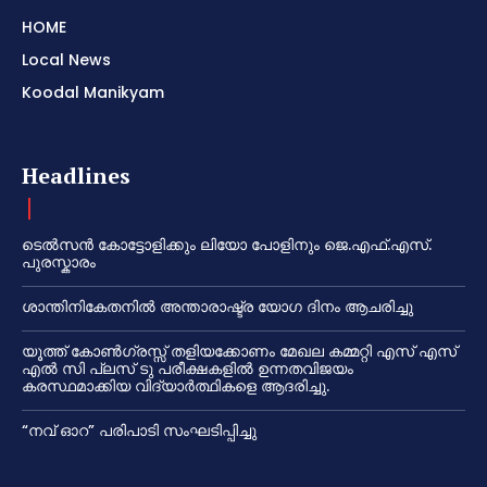
HOME
Local News
Koodal Manikyam
Headlines
ടെൽസൻ കോട്ടോളിക്കും ലിയോ പോളിനും ജെ.എഫ്.എസ്.
പുരസ്കാരം
ശാന്തിനികേതനിൽ അന്താരാഷ്ട്ര യോഗ ദിനം ആചരിച്ചു
യൂത്ത് കോൺഗ്രസ്സ് തളിയക്കോണം മേഖല കമ്മറ്റി എസ് എസ്
എൽ സി പ്ലസ് ടു പരീക്ഷകളിൽ ഉന്നതവിജയം
കരസ്ഥമാക്കിയ വിദ്യാർത്ഥികളെ ആദരിച്ചു.
“നവ് ഓറ” പരിപാടി സംഘടിപ്പിച്ചു