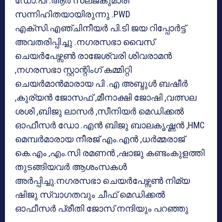
ഡോ.പി .ആർ സലജകുമാരി
സന്നിഹിതയായിരുന്നു .PWD
എക്സി.എഞ്ചിനീയർ പി.ടി ജയ റിപ്പോർട്ട്
അവതരിപ്പിച്ചു .നഗരസഭാ വൈസ്
ചെയർപേഴ്സൺ രാജേശ്വരി ശിവരാമൻ
,നഗരസഭാ സ്റ്റാന്റിംഗ് കമ്മിറ്റി
ചെയർമാൻമാരായ പി .എ അബ്ദുൾ ബഷീർ
,കുര്യൻ ജോസഫ് ,മീനാക്ഷി ജോഷി ,വത്സല
ശശി ,ബിജു ലാസർ ,സീനിയർ മെഡിക്കൽ
ഓഫീസർ ഡോ .എൻ ബിജു ബാലകൃഷ്ണൻ ,HMC
മെമ്പർമാരായ നീരജ് എം.എൻ ,ധർമ്മരാജ്
കെ.എം ,എം.സി രമണൻ ,ഷാജു കണ്ടംകുളത്തി
തുടങ്ങിയവർ ആശംസകൾ
അർപ്പിച്ചു.നഗരസഭാ ചെയർപേഴ്സൺ നിമ്യ
ഷിജു സ്വാഗതവും ചീഫ് മെഡിക്കൽ
ഓഫീസർ പ്രീതി ജോസ് നന്ദിയും പറഞ്ഞു