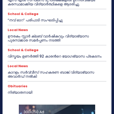
കരസ്ഥമാക്കിയ വിദ്യാർത്ഥികളെ ആദരിച്ചു.
School & College
“നവ് ഓറ” പരിപാടി സംഘടിപ്പിച്ചു
Local News
ഊരകം സ്റ്റാർ ക്ലബ് വാർഷികവും വിദ്യാഭ്യാസ
പുരസ്‌ക്കാര സമർപ്പണം നടത്തി
School & College
വിസ്മയം ഉണർത്തി 92 കാരൻറെ യോഗഭ്യാസ പ്രകടനം
Local News
കാറളം സർവ്വീസ് സഹകരണ ബാങ്ക് വിദ്യാഭ്യാസ
അവാർഡ് നൽകി
Obituaries
നിര്യാതനായി