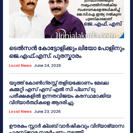
ടെൽസൻ കോട്ടോളിക്കും ലിയോ പോളിനും
ജെ.എഫ്.എസ്. പുരസ്കാരം
Local News
June 24, 2026
യൂത്ത് കോൺഗ്രസ്സ് തളിയക്കോണം മേഖല
കമ്മറ്റി എസ് എസ് എൽ സി പ്ലസ് ടു
പരീക്ഷകളിൽ ഉന്നതവിജയം കരസ്ഥമാക്കിയ
വിദ്യാർത്ഥികളെ ആദരിച്ചു.
Local News
June 23, 2026
ഊരകം സ്റ്റാർ ക്ലബ് വാർഷികവും വിദ്യാഭ്യാസ
പുരസ്‌ക്കാര സമർപ്പണം നടത്തി