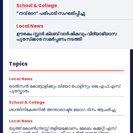
School & College
“നവ് ഓറ” പരിപാടി സംഘടിപ്പിച്ചു
Local News
ഊരകം സ്റ്റാർ ക്ലബ് വാർഷികവും വിദ്യാഭ്യാസ
പുരസ്‌ക്കാര സമർപ്പണം നടത്തി
Topics
Local News
ടെൽസൻ കോട്ടോളിക്കും ലിയോ പോളിനും ജെ.എഫ്.എസ്.
പുരസ്കാരം
School & College
ശാന്തിനികേതനിൽ അന്താരാഷ്ട്ര യോഗ ദിനം ആചരിച്ചു
Local News
യൂത്ത് കോൺഗ്രസ്സ് തളിയക്കോണം മേഖല കമ്മറ്റി എസ്
എസ് എൽ സി പ്ലസ് ടു പരീക്ഷകളിൽ ഉന്നതവിജയം