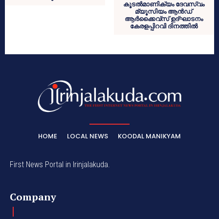
കൂടൽമാണിക്യം ദേവസ്വം
മ്യൂസിയം ആൻഡ്
ആർക്കൈവ്സ് ഉദ്‌ഘാടനം
കേരളപ്പിറവി ദിനത്തിൽ
HOME
LOCAL NEWS
KOODAL MANIKYAM
First News Portal in Irinjalakuda.
Company