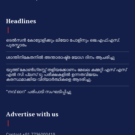
Headlines
ടെൽസൻ കോട്ടോളിക്കും ലിയോ പോളിനും ജെ.എഫ്.എസ്.
പുരസ്കാരം
ശാന്തിനികേതനിൽ അന്താരാഷ്ട്ര യോഗ ദിനം ആചരിച്ചു
യൂത്ത് കോൺഗ്രസ്സ് തളിയക്കോണം മേഖല കമ്മറ്റി എസ് എസ്
എൽ സി പ്ലസ് ടു പരീക്ഷകളിൽ ഉന്നതവിജയം
കരസ്ഥമാക്കിയ വിദ്യാർത്ഥികളെ ആദരിച്ചു.
“നവ് ഓറ” പരിപാടി സംഘടിപ്പിച്ചു
Advertise with us
Contact +91 7736000419