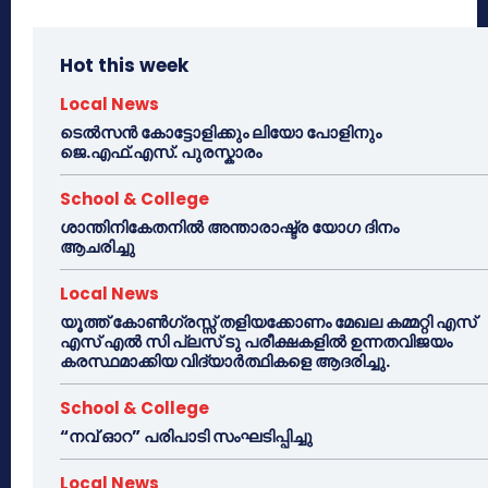
Hot this week
Local News
ടെൽസൻ കോട്ടോളിക്കും ലിയോ പോളിനും
ജെ.എഫ്.എസ്. പുരസ്കാരം
School & College
ശാന്തിനികേതനിൽ അന്താരാഷ്ട്ര യോഗ ദിനം
ആചരിച്ചു
Local News
യൂത്ത് കോൺഗ്രസ്സ് തളിയക്കോണം മേഖല കമ്മറ്റി എസ്
എസ് എൽ സി പ്ലസ് ടു പരീക്ഷകളിൽ ഉന്നതവിജയം
കരസ്ഥമാക്കിയ വിദ്യാർത്ഥികളെ ആദരിച്ചു.
School & College
“നവ് ഓറ” പരിപാടി സംഘടിപ്പിച്ചു
Local News