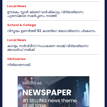
Local News
ഊരകം സ്റ്റാർ ക്ലബ് വാർഷികവും വിദ്യാഭ്യാസ
പുരസ്‌ക്കാര സമർപ്പണം നടത്തി
School & College
വിസ്മയം ഉണർത്തി 92 കാരൻറെ യോഗഭ്യാസ പ്രകടനം
Local News
കാറളം സർവ്വീസ് സഹകരണ ബാങ്ക് വിദ്യാഭ്യാസ
അവാർഡ് നൽകി
Obituaries
നിര്യാതനായി