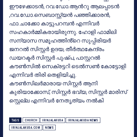
ഈഴേക്കാടൻ, റവ.ഡോ.ആൻറു ആലപ്പാടൻ
,റവ.ഡോ.സെബാസ്റ്റ്യൻ പഞ്ഞിക്കാരൻ,
ഫാ.ചാക്കോ കാട്ടുപറമ്പൻ എന്നിവർ
സഹകാർമ്മികരായിരുന്നു. ഹോളി ഫാമിലി
സന്യാസ സമൂഹത്തിൻ്റെ സുപ്പിരിയർ
ജനറൽ സിസ്റ്റർ ഉദയ, തീർത്ഥകേന്ദ്രം
ഡയറക്ടർ സിസ്റ്റർ പുഷ്പ, പാസ്റ്ററൽ
കൗൺസിൽ സെക്രട്ടറി ടെൽസൺ കോട്ടോളി
എന്നിവർ തിരി തെളിയിച്ചു.
കൗൺസിലർമാരായ സിസ്റ്റർ ആനി
കുരിയാക്കോസ്, സിസ്റ്റർ ഭവ്യ, സിസ്റ്റർ മാരിസ്
സ്റ്റെല്ല എന്നിവർ നേതൃത്യം നൽകി
TAGS
CHURCH
IRINJALAKUDA
IRINJALAKUDA NEWS
IRINJALAKUDA.COM
NEWS