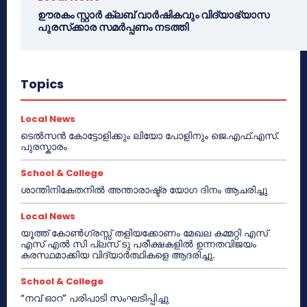
ഊരകം സ്റ്റാർ ക്ലബ് വാർഷികവും വിദ്യാഭ്യാസ
പുരസ്‌ക്കാര സമർപ്പണം നടത്തി
Topics
Local News
ടെൽസൻ കോട്ടോളിക്കും ലിയോ പോളിനും ജെ.എഫ്.എസ്.
പുരസ്കാരം
School & College
ശാന്തിനികേതനിൽ അന്താരാഷ്ട്ര യോഗ ദിനം ആചരിച്ചു
Local News
യൂത്ത് കോൺഗ്രസ്സ് തളിയക്കോണം മേഖല കമ്മറ്റി എസ്
എസ് എൽ സി പ്ലസ് ടു പരീക്ഷകളിൽ ഉന്നതവിജയം
കരസ്ഥമാക്കിയ വിദ്യാർത്ഥികളെ ആദരിച്ചു.
School & College
“നവ് ഓറ” പരിപാടി സംഘടിപ്പിച്ചു