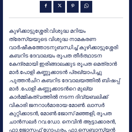
കുഴിക്കാട്ടുശ്ശേരി:വിശുദ്ധ മറിയം
ത്രേസ്യയുടെ വിശുദ്ധ നാമകരണ
വാർഷീകത്തോടനുബന്ധിച്ച് കുഴിക്കാട്ടുശ്ശേരി
കബറിട ദേവാലയം രൂപത തീർത്ഥാടന
കേന്ദ്രമായി ഇരിങ്ങാലക്കുട രൂപത മെത്രാൻ
മാർ.പോളി കണ്ണൂക്കാടൻ പ്രഖ്യാപിച്ചു
.പുത്തൻചിറ കബറിട ദേവാലയത്തിൽ ബിഷപ്പ്
മാർ .പോളി കണ്ണൂക്കാടൻറെ മുഖ്യ
കാർമ്മികത്വത്തിൽ നടന്ന ദിവ്യബലിക്ക്
വികാരി ജനറാൾമാരായ മോൺ. ലാസർ
കുറ്റിക്കാടൻ, മോൺ.ജോസ് മഞ്ഞളി, രൂപത
ചാൻസലർ റവ.ഡോ. നെവിൻ ആട്ടാക്കാരൻ,
ഫാ.ജോസഫ് ഗോപുരം, ഫാ.സെബാസ്റ്റ്യൻ