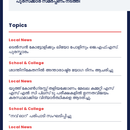
പുരസ്‌ക്കാര സമർപ്പണം നടത്തി
Topics
Local News
ടെൽസൻ കോട്ടോളിക്കും ലിയോ പോളിനും ജെ.എഫ്.എസ്.
പുരസ്കാരം
School & College
ശാന്തിനികേതനിൽ അന്താരാഷ്ട്ര യോഗ ദിനം ആചരിച്ചു
Local News
യൂത്ത് കോൺഗ്രസ്സ് തളിയക്കോണം മേഖല കമ്മറ്റി എസ്
എസ് എൽ സി പ്ലസ് ടു പരീക്ഷകളിൽ ഉന്നതവിജയം
കരസ്ഥമാക്കിയ വിദ്യാർത്ഥികളെ ആദരിച്ചു.
School & College
“നവ് ഓറ” പരിപാടി സംഘടിപ്പിച്ചു
Local News