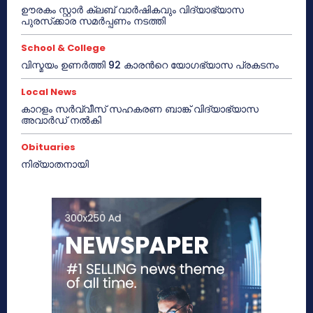
ഊരകം സ്റ്റാർ ക്ലബ് വാർഷികവും വിദ്യാഭ്യാസ
പുരസ്‌ക്കാര സമർപ്പണം നടത്തി
School & College
വിസ്മയം ഉണർത്തി 92 കാരൻറെ യോഗഭ്യാസ പ്രകടനം
Local News
കാറളം സർവ്വീസ് സഹകരണ ബാങ്ക് വിദ്യാഭ്യാസ
അവാർഡ് നൽകി
Obituaries
നിര്യാതനായി