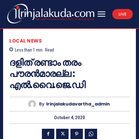
LIVE
LOCAL NEWS
Less than 1
min.
Read
ദളിത് രണ്ടാം തരം
പൗരൻമാരല്ല :
എൽ.വൈ.ജെ.ഡി
By
Irinjalakudavartha_admin
October 4, 2020