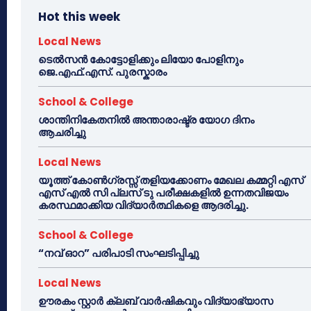
Hot this week
Local News
ടെൽസൻ കോട്ടോളിക്കും ലിയോ പോളിനും
ജെ.എഫ്.എസ്. പുരസ്കാരം
School & College
ശാന്തിനികേതനിൽ അന്താരാഷ്ട്ര യോഗ ദിനം
ആചരിച്ചു
Local News
യൂത്ത് കോൺഗ്രസ്സ് തളിയക്കോണം മേഖല കമ്മറ്റി എസ്
എസ് എൽ സി പ്ലസ് ടു പരീക്ഷകളിൽ ഉന്നതവിജയം
കരസ്ഥമാക്കിയ വിദ്യാർത്ഥികളെ ആദരിച്ചു.
School & College
“നവ് ഓറ” പരിപാടി സംഘടിപ്പിച്ചു
Local News
ഊരകം സ്റ്റാർ ക്ലബ് വാർഷികവും വിദ്യാഭ്യാസ