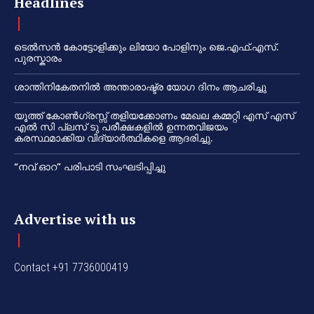
Headlines
ടെൽസൻ കോട്ടോളിക്കും ലിയോ പോളിനും ജെ.എഫ്.എസ്.
പുരസ്കാരം
ശാന്തിനികേതനിൽ അന്താരാഷ്ട്ര യോഗ ദിനം ആചരിച്ചു
യൂത്ത് കോൺഗ്രസ്സ് തളിയക്കോണം മേഖല കമ്മറ്റി എസ് എസ്
എൽ സി പ്ലസ് ടു പരീക്ഷകളിൽ ഉന്നതവിജയം
കരസ്ഥമാക്കിയ വിദ്യാർത്ഥികളെ ആദരിച്ചു.
“നവ് ഓറ” പരിപാടി സംഘടിപ്പിച്ചു
Advertise with us
Contact +91 7736000419