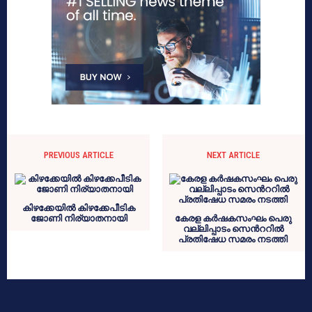
PREVIOUS ARTICLE
NEXT ARTICLE
കിഴക്കേയില്‍ കിഴക്കേപീടിക
ജോണി നിര്യാതനായി
കേരള കർഷകസംഘം പെരു
വല്ലിപ്പാടം സെൻററിൽ
പ്രതിഷേധ സമരം നടത്തി